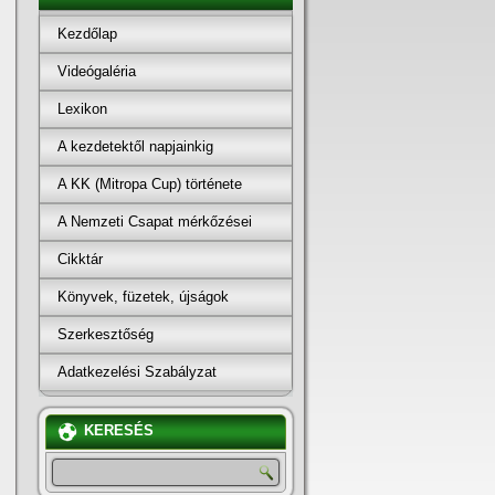
Kezdőlap
Videógaléria
Lexikon
A kezdetektől napjainkig
A KK (Mitropa Cup) története
A Nemzeti Csapat mérkőzései
Cikktár
Könyvek, füzetek, újságok
Szerkesztőség
Adatkezelési Szabályzat
KERESÉS