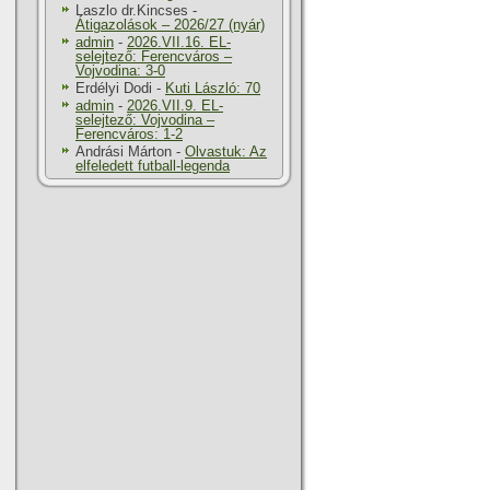
Laszlo dr.Kincses
-
Átigazolások – 2026/27 (nyár)
admin
-
2026.VII.16. EL-
selejtező: Ferencváros –
Vojvodina: 3-0
Erdélyi Dodi
-
Kuti László: 70
admin
-
2026.VII.9. EL-
selejtező: Vojvodina –
Ferencváros: 1-2
Andrási Márton
-
Olvastuk: Az
elfeledett futball-legenda