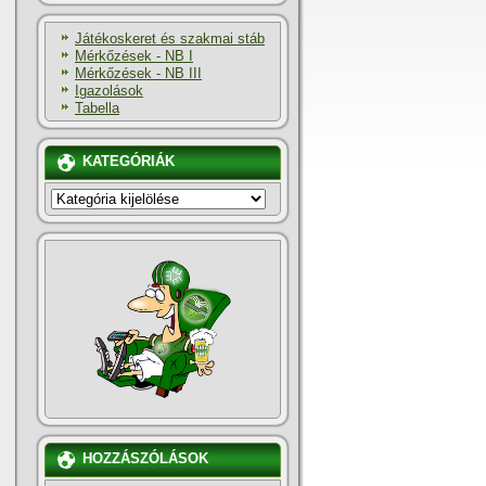
Játékoskeret és szakmai stáb
Mérkőzések - NB I
Mérkőzések - NB III
Igazolások
Tabella
KATEGÓRIÁK
KATEGÓRIÁK
HOZZÁSZÓLÁSOK