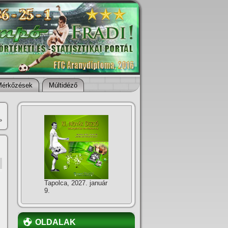
Mérkőzések
Múltidéző
»
Tapolca, 2027. január
9.
OLDALAK