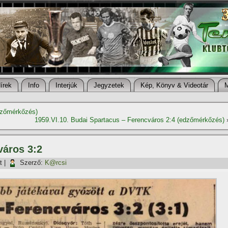
í­rek
Info
Interjúk
Jegyzetek
Kép, Könyv & Videotár
edzőmérkőzés)
1959.VI.10. Budai Spartacus – Ferencváros 2:4 (edzőmérkőzés)
város 3:2
t
|
Szerző:
K@rcsi