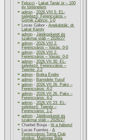
Felucci
-
Lakat Tanár úr – 100
év történelem
admin
-
2026.VIII.5. EL-
selejtező: Ferencváros –
Górnik Zabrze: 1-0
Lovas Gábor
-
Anekdoták: dr.
Lakat Károly
admin
-
Játékoskeret és
szakmai stáb – 2026/27
admin
-
2026.VIII.2.
Ferencváros – Vasas: 0-0
admin
-
2026.VIII.2.
Ferencváros – Vasas: 0-0
admin
-
2026.VII.30. EL-
selejtező: Ferencváros –
Twente: 2-2
admin
-
Botka Endre
admin
-
Bamidele Yusuf
admin
-
2026.VII.26. Paks –
Ferencváros: 4-2
admin
-
2026.VII.26. Paks –
Ferencváros: 4-2
admin
-
2026.VII.23. EL-
selejtező: Twente –
Ferencváros: 1-2
admin
-
Játékoskeret és
szakmai stáb – 2026/27
Charbel Bouja
-
Itt a háboru!
Lucas Fuentes
-
A
Ferencvárosi Torna Club
elnökei: Mailinger Béla