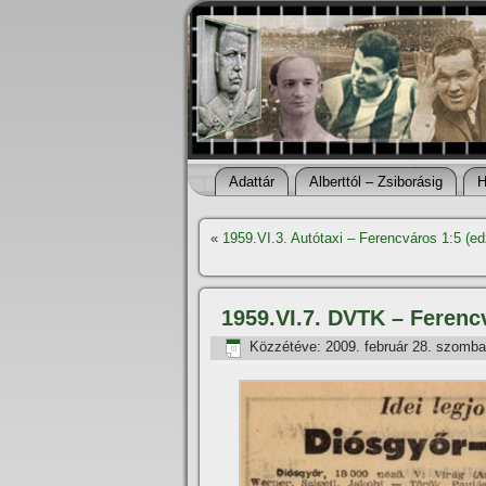
Adattár
Alberttól – Zsiborásig
H
«
1959.VI.3. Autótaxi – Ferencváros 1:5 (
1959.VI.7. DVTK – Ferenc
Közzétéve:
2009. február 28. szomba