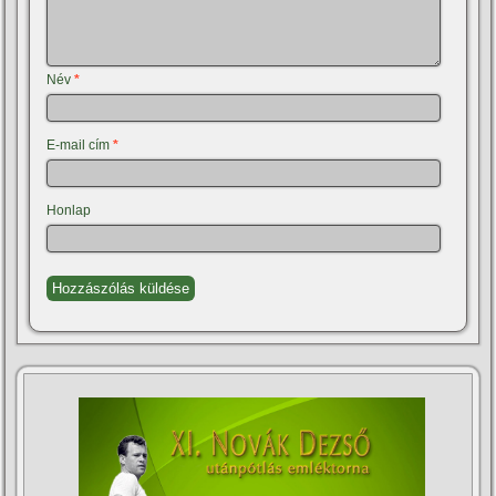
Név
*
E-mail cím
*
Honlap