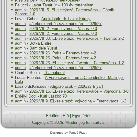
Kiss János
-
Következő mérkőzések
Felucci
-
Lakat Tanár úr – 100 év történelem
admin
-
2026.VIII.5. EL-selejtező: Ferencváros – Górnik
Zabrze: 1-0
Lovas Gábor
-
Anekdoták: dr. Lakat Károly
admin
-
Játékoskeret és szakmai stáb – 2026/27
admin
-
2026.VIII.2. Ferencváros – Vasas: 0-0
admin
-
2026.VIII.2. Ferencváros – Vasas: 0-0
admin
-
2026.VII.30. EL-selejtező: Ferencváros – Twente: 2-2
admin
-
Botka Endre
admin
-
Bamidele Yusuf
admin
-
2026.VII.26. Paks – Ferencváros: 4-2
admin
-
2026.VII.26. Paks – Ferencváros: 4-2
admin
-
2026.VII.23. EL-selejtező: Twente – Ferencváros: 1-2
admin
-
Játékoskeret és szakmai stáb – 2026/27
Charbel Bouja
-
Itt a háboru!
Lucas Fuentes
-
A Ferencvárosi Torna Club elnökei: Mailinger
Béla
Laszlo dr.Kincses
-
Átigazolások – 2026/27 (nyár)
admin
-
2026.VII.16. EL-selejtező: Ferencváros – Vojvodina: 3-0
Erdélyi Dodi
-
Kuti László: 70
admin
-
2026.VII.9. EL-selejtező: Vojvodina – Ferencváros: 1-2
Erkölcs
|
Erő
|
Egyetértés
Copyright © 2026. Minden jog fenntartva.
Designed by Tempó Fradi.