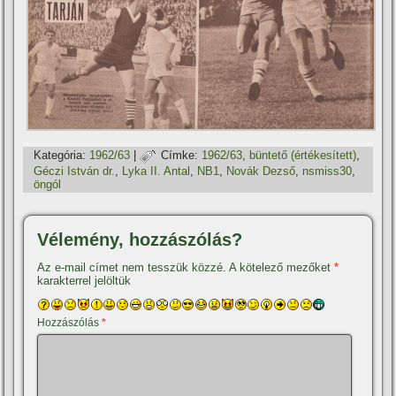
Kategória:
1962/63
|
Címke:
1962/63
,
büntető (értékesí­tett)
,
Géczi István dr.
,
Lyka II. Antal
,
NB1
,
Novák Dezső
,
nsmiss30
,
öngól
Vélemény, hozzászólás?
Az e-mail címet nem tesszük közzé.
A kötelező mezőket
*
karakterrel jelöltük
Hozzászólás
*