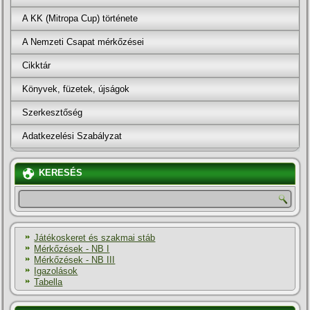
A KK (Mitropa Cup) története
A Nemzeti Csapat mérkőzései
Cikktár
Könyvek, füzetek, újságok
Szerkesztőség
Adatkezelési Szabályzat
KERESÉS
Játékoskeret és szakmai stáb
Mérkőzések - NB I
Mérkőzések - NB III
Igazolások
Tabella