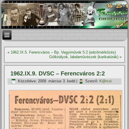
«
1962.IX.5. Ferencváros – Bp. Vegyiművek 5:2 (edzőmérkőzés)
Gólkirályok, labdaművészek (karikatúrák)
»
1962.IX.9. DVSC – Ferencváros 2:2
Közzétéve:
2009. március 3. kedd
|
Szerző:
K@rcsi