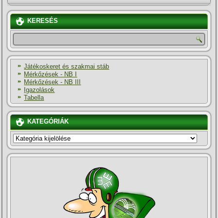
KERESÉS
Játékoskeret és szakmai stáb
Mérkőzések - NB I
Mérkőzések - NB III
Igazolások
Tabella
KATEGÓRIÁK
KATEGÓRIÁK