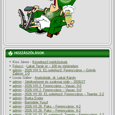
HOZZÁSZÓLÁSOK
Kiss János
-
Következő mérkőzések
Felucci
-
Lakat Tanár úr – 100 év történelem
admin
-
2026.VIII.5. EL-selejtező: Ferencváros – Górnik
Zabrze: 1-0
Lovas Gábor
-
Anekdoták: dr. Lakat Károly
admin
-
Játékoskeret és szakmai stáb – 2026/27
admin
-
2026.VIII.2. Ferencváros – Vasas: 0-0
admin
-
2026.VIII.2. Ferencváros – Vasas: 0-0
admin
-
2026.VII.30. EL-selejtező: Ferencváros – Twente: 2-2
admin
-
Botka Endre
admin
-
Bamidele Yusuf
admin
-
2026.VII.26. Paks – Ferencváros: 4-2
admin
-
2026.VII.26. Paks – Ferencváros: 4-2
admin
-
2026.VII.23. EL-selejtező: Twente – Ferencváros: 1-2