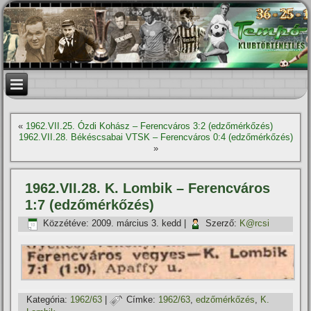
«
1962.VII.25. Ózdi Kohász – Ferencváros 3:2 (edzőmérkőzés)
1962.VII.28. Békéscsabai VTSK – Ferencváros 0:4 (edzőmérkőzés)
»
1962.VII.28. K. Lombik – Ferencváros
1:7 (edzőmérkőzés)
Közzétéve:
2009. március 3. kedd
|
Szerző:
K@rcsi
Kategória:
1962/63
|
Címke:
1962/63
,
edzőmérkőzés
,
K.