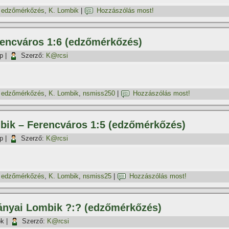
,
edzőmérkőzés
,
K. Lombik
|
Hozzászólás most!
rencváros 1:6 (edzőmérkőzés)
p
|
Szerző:
K@rcsi
,
edzőmérkőzés
,
K. Lombik
,
nsmiss250
|
Hozzászólás most!
mbik – Ferencváros 1:5 (edzőmérkőzés)
p
|
Szerző:
K@rcsi
,
edzőmérkőzés
,
K. Lombik
,
nsmiss25
|
Hozzászólás most!
ányai Lombik ?:? (edzőmérkőzés)
ök
|
Szerző:
K@rcsi