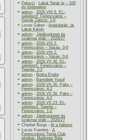
Felucci
-
Lakat Tanár úr – 100
év történelem
admin
-
2026.VIII.5. EL-
selejtező: Ferencváros –
Górnik Zabrze: 1-0
Lovas Gábor
-
Anekdoták: dr.
Lakat Károly
admin
-
Játékoskeret és
szakmai stáb – 2026/27
admin
-
2026.VIII.2.
Ferencváros – Vasas: 0-0
admin
-
2026.VIII.2.
Ferencváros – Vasas: 0-0
admin
-
2026.VII.30. EL-
selejtező: Ferencváros –
Twente: 2-2
admin
-
Botka Endre
admin
-
Bamidele Yusuf
admin
-
2026.VII.26. Paks –
Ferencváros: 4-2
admin
-
2026.VII.26. Paks –
Ferencváros: 4-2
admin
-
2026.VII.23. EL-
selejtező: Twente –
Ferencváros: 1-2
admin
-
Játékoskeret és
szakmai stáb – 2026/27
Charbel Bouja
-
Itt a háboru!
Lucas Fuentes
-
A
Ferencvárosi Torna Club
elnökei: Mailinger Béla