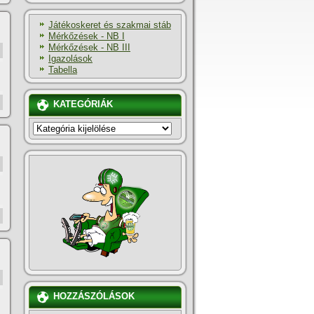
Játékoskeret és szakmai stáb
Mérkőzések - NB I
Mérkőzések - NB III
Igazolások
Tabella
KATEGÓRIÁK
KATEGÓRIÁK
HOZZÁSZÓLÁSOK