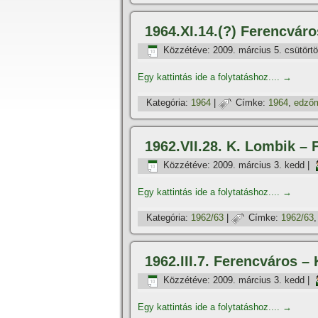
1964.XI.14.(?) Ferencvár
Közzétéve:
2009. március 5. csütört
Egy kattintás ide a folytatáshoz....
→
Kategória:
1964
|
Címke:
1964
,
edző
1962.VII.28. K. Lombik –
Közzétéve:
2009. március 3. kedd
|
Egy kattintás ide a folytatáshoz....
→
Kategória:
1962/63
|
Címke:
1962/63
1962.III.7. Ferencváros 
Közzétéve:
2009. március 3. kedd
|
Egy kattintás ide a folytatáshoz....
→