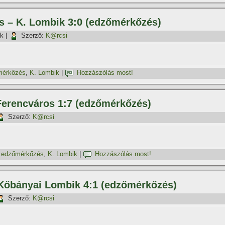
os – K. Lombik 3:0 (edzőmérkőzés)
ök
|
Szerző:
K@rcsi
mérkőzés
,
K. Lombik
|
Hozzászólás most!
 Ferencváros 1:7 (edzőmérkőzés)
Szerző:
K@rcsi
,
edzőmérkőzés
,
K. Lombik
|
Hozzászólás most!
– Kőbányai Lombik 4:1 (edzőmérkőzés)
Szerző:
K@rcsi