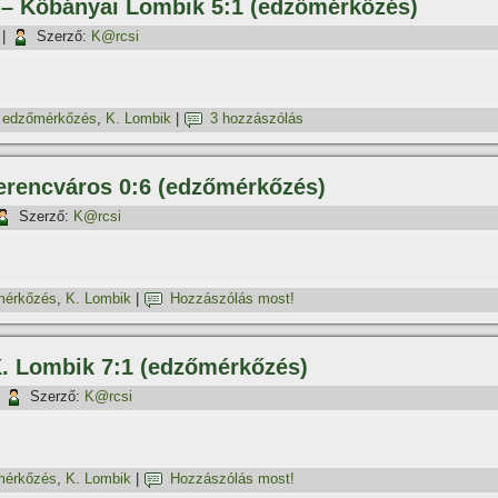
s – Kőbányai Lombik 5:1 (edzőmérkőzés)
|
Szerző:
K@rcsi
,
edzőmérkőzés
,
K. Lombik
|
3 hozzászólás
Ferencváros 0:6 (edzőmérkőzés)
Szerző:
K@rcsi
mérkőzés
,
K. Lombik
|
Hozzászólás most!
 K. Lombik 7:1 (edzőmérkőzés)
|
Szerző:
K@rcsi
mérkőzés
,
K. Lombik
|
Hozzászólás most!