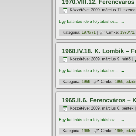
1970.VIII.12. Ferencváro
Közzétéve:
2009. március 11. szerda
Egy kattintás ide a folytatáshoz....
→
Kategória:
1970/71
|
Címke:
1970/71
1968.IV.18. K. Lombik – 
Közzétéve:
2009. március 9. hétfő
|
Egy kattintás ide a folytatáshoz....
→
Kategória:
1968
|
Címke:
1968
,
edző
1965.II.6. Ferencváros –
Közzétéve:
2009. március 6. péntek
Egy kattintás ide a folytatáshoz....
→
Kategória:
1965
|
Címke:
1965
,
edző