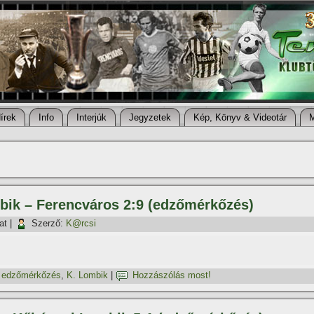
í­rek
Info
Interjúk
Jegyzetek
Kép, Könyv & Videotár
bik – Ferencváros 2:9 (edzőmérkőzés)
at
|
Szerző:
K@rcsi
,
edzőmérkőzés
,
K. Lombik
|
Hozzászólás most!