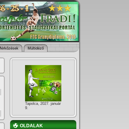
Mérkőzések
Múltidéző
Tapolca, 2027. január
9.
OLDALAK