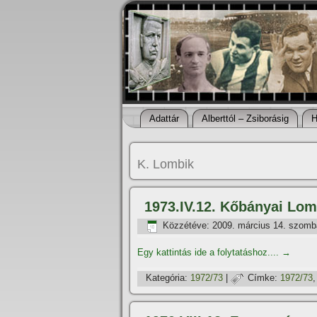
Adattár
Alberttól – Zsiborásig
H
K. Lombik
1973.IV.12. Kőbányai Lom
Közzétéve:
2009. március 14. szomb
Egy kattintás ide a folytatáshoz....
→
Kategória:
1972/73
|
Címke:
1972/73