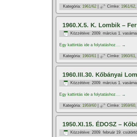
Kategória:
1961/62
|
Címke:
1961/62
1960.X.5. K. Lombik – Fe
Közzétéve:
2009. március 1. vasárna
Egy kattintás ide a folytatáshoz....
→
Kategória:
1960/61
|
Címke:
1960/61
1960.III.30. Kőbányai Lo
Közzétéve:
2009. március 1. vasárna
Egy kattintás ide a folytatáshoz....
→
Kategória:
1959/60
|
Címke:
1959/60
1950.XI.15. ÉDOSZ – Kőb
Közzétéve:
2009. február 19. csütört