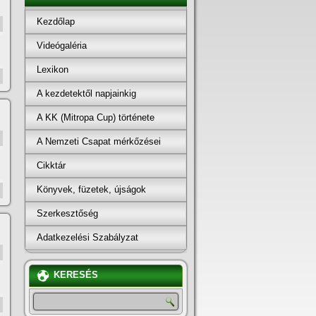
Kezdőlap
Videógaléria
Lexikon
A kezdetektől napjainkig
A KK (Mitropa Cup) története
A Nemzeti Csapat mérkőzései
Cikktár
Könyvek, füzetek, újságok
Szerkesztőség
Adatkezelési Szabályzat
KERESÉS