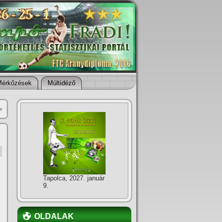
Mérkőzések
Múltidéző
»
Tapolca, 2027. január
9.
OLDALAK