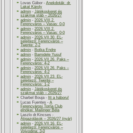
Lovas Gábor
-
Anekdoták: dr.
Lakat Károly
admin
-
Játékoskeret és
szakmai stáb – 2026/27
admin
-
2026.VIII.2.
Ferencváros – Vasas: 0-0
admin
-
2026.VIII.2.
Ferencváros – Vasas: 0-0
admin
-
2026.VII.30. EL-
selejtező: Ferencváros –
Twente: 2-2
admin
-
Botka Endre
admin
-
Bamidele Yusuf
admin
-
2026.VII.26. Paks –
Ferencváros: 4-2
admin
-
2026.VII.26. Paks –
Ferencváros: 4-2
admin
-
2026.VII.23. EL-
selejtező: Twente –
Ferencváros: 1-2
admin
-
Játékoskeret és
szakmai stáb – 2026/27
Charbel Bouja
-
Itt a háboru!
Lucas Fuentes
-
A
Ferencvárosi Torna Club
elnökei: Mailinger Béla
Laszlo dr.Kincses
-
Átigazolások – 2026/27 (nyár)
admin
-
2026.VII.16. EL-
selejtező: Ferencváros –
Vojvodina: 3-0