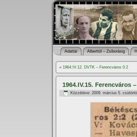
Adattár
Alberttól – Zsiborásig
H
«
1964.IV.12. DVTK – Ferencváros 0:2
1964.IV.15. Ferencváros 
Közzétéve:
2009. március 5. csütört