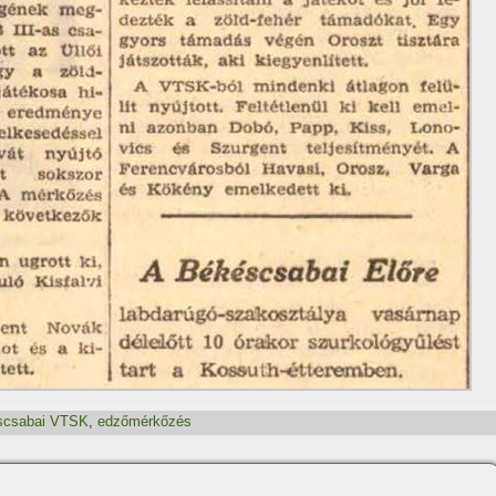
scsabai VTSK
,
edzőmérkőzés