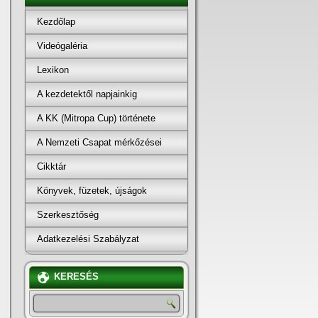
Kezdőlap
Videógaléria
Lexikon
A kezdetektől napjainkig
A KK (Mitropa Cup) története
A Nemzeti Csapat mérkőzései
Cikktár
Könyvek, füzetek, újságok
Szerkesztőség
Adatkezelési Szabályzat
KERESÉS