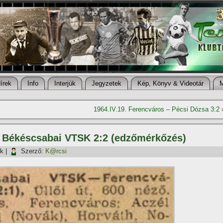
í­rek
Info
Interjúk
Jegyzetek
Kép, Könyv & Videotár
1964.IV.19. Ferencváros – Pécsi Dózsa 3:2
– Békéscsabai VTSK 2:2 (edzőmérkőzés)
ök
|
Szerző:
K@rcsi