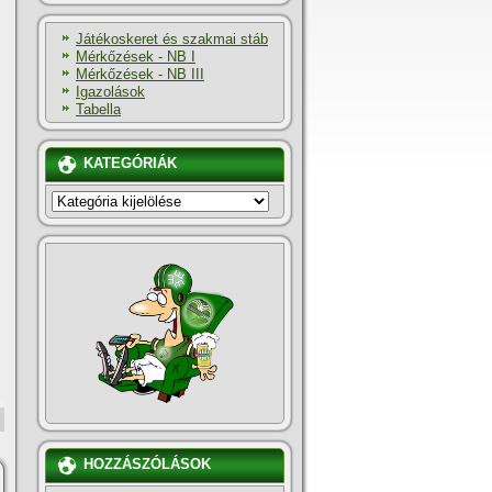
Játékoskeret és szakmai stáb
Mérkőzések - NB I
Mérkőzések - NB III
Igazolások
Tabella
KATEGÓRIÁK
KATEGÓRIÁK
HOZZÁSZÓLÁSOK