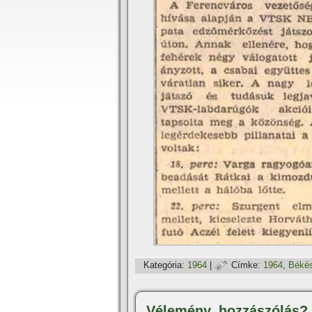
Kategória:
1964
|
Címke:
1964
,
Béké
Vélemény, hozzászólás?