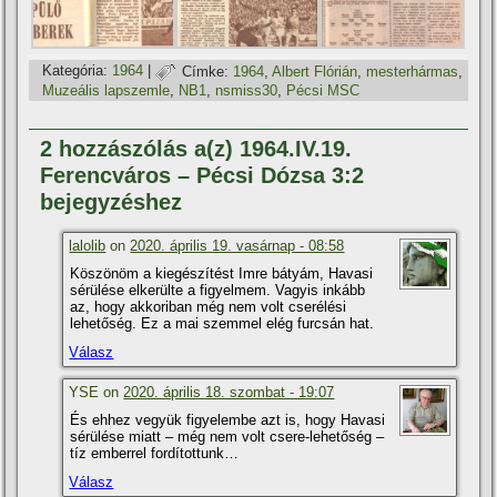
Kategória:
1964
|
Címke:
1964
,
Albert Flórián
,
mesterhármas
,
Muzeális lapszemle
,
NB1
,
nsmiss30
,
Pécsi MSC
2 hozzászólás a(z) 1964.IV.19.
Ferencváros – Pécsi Dózsa 3:2
bejegyzéshez
lalolib
on
2020. április 19. vasárnap - 08:58
Köszönöm a kiegészí­tést Imre bátyám, Havasi
sérülése elkerülte a figyelmem. Vagyis inkább
az, hogy akkoriban még nem volt cserélési
lehetőség. Ez a mai szemmel elég furcsán hat.
Válasz
YSE on
2020. április 18. szombat - 19:07
És ehhez vegyük figyelembe azt is, hogy Havasi
sérülése miatt – még nem volt csere-lehetőség –
tí­z emberrel fordí­tottunk…
Válasz