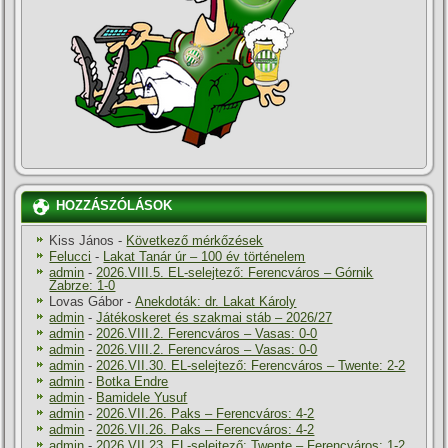
HOZZÁSZÓLÁSOK
Kiss János
-
Következő mérkőzések
Felucci
-
Lakat Tanár úr – 100 év történelem
admin
-
2026.VIII.5. EL-selejtező: Ferencváros – Górnik
Zabrze: 1-0
Lovas Gábor
-
Anekdoták: dr. Lakat Károly
admin
-
Játékoskeret és szakmai stáb – 2026/27
admin
-
2026.VIII.2. Ferencváros – Vasas: 0-0
admin
-
2026.VIII.2. Ferencváros – Vasas: 0-0
admin
-
2026.VII.30. EL-selejtező: Ferencváros – Twente: 2-2
admin
-
Botka Endre
admin
-
Bamidele Yusuf
admin
-
2026.VII.26. Paks – Ferencváros: 4-2
admin
-
2026.VII.26. Paks – Ferencváros: 4-2
admin
-
2026.VII.23. EL-selejtező: Twente – Ferencváros: 1-2