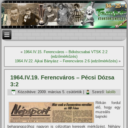
«
1964.IV.15. Ferencváros – Békéscsabai VTSK 2:2
(edzőmérkőzés)
1964.IV.22. Ajkai Bányász – Ferencváros 2:6 (edzőmérkőzés)
»
1964.IV.19. Ferencváros – Pécsi Dózsa
3:2
Közzétéve:
2009. március 5. csütörtök
|
Szerző:
lalolib
Ritkán fordul
elő, hogy egy
muzeális
bajnoki
beharangozóhoz nagyon is célzottan keresek mérkőzést. Néhány