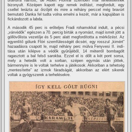
bravúrra hárí­tott, de Albert Flórival szemben már tehetetlennek
bizonyult. Középen kapott egy remek indí­tást, megfordult, egy
csellel lerázta az őrzőjét és mire a néhány perccel még bravúrt
bemutató Danka fel tudta volna emelni a kezét, már a kapujában is
fickándozott a labda.
A második 45 perc is erőteljes Fradi rohamokkal indult, a pécsi
„várvédők” egészen a 70. percig bí­rták a nyomást, majd ismét jött a
góllövőlista vezetője és 5 perc alatt megfordí­totta a mérkőzést. Az
egyenlí­tő gólunk Flóri szemfülességét dicséri, egy rosszul „kimért”
hazaadásra csapott le, majd néhány perc múlva Fenyvesi II. indí­
tása után kilépve a védők gyűrűjéből, 14 méterről bombagólt
ragasztott a bal felső sarokba. Ezzel el is dőlt a két pont sorsa,
mely a hetedik volt a sorban, szépen egymás után jöttek,
bármennyire is le voltak terhelve a játékosok. Akkoriban a tehetség
„mentesí­tette” az izmok fáradságát, akkoriban az elért sikerek
voltak a gyógyszerek a terhelésekre.