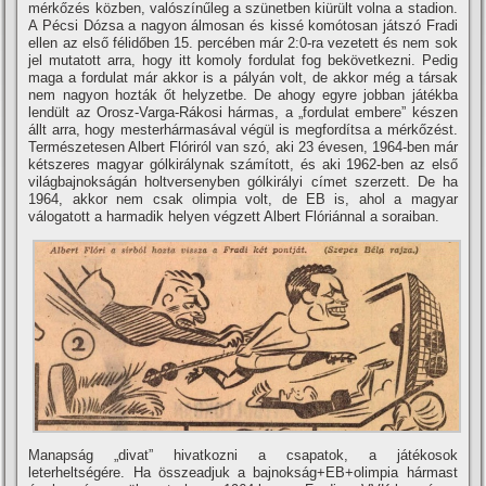
mérkőzés közben, valószí­nűleg a szünetben kiürült volna a stadion.
A Pécsi Dózsa a nagyon álmosan és kissé komótosan játszó Fradi
ellen az első félidőben 15. percében már 2:0-ra vezetett és nem sok
jel mutatott arra, hogy itt komoly fordulat fog bekövetkezni. Pedig
maga a fordulat már akkor is a pályán volt, de akkor még a társak
nem nagyon hozták őt helyzetbe. De ahogy egyre jobban játékba
lendült az Orosz-Varga-Rákosi hármas, a „fordulat embere” készen
állt arra, hogy mesterhármasával végül is megfordí­tsa a mérkőzést.
Természetesen Albert Flóriról van szó, aki 23 évesen, 1964-ben már
kétszeres magyar gólkirálynak számí­tott, és aki 1962-ben az első
világbajnokságán holtversenyben gólkirályi cí­met szerzett. De ha
1964, akkor nem csak olimpia volt, de EB is, ahol a magyar
válogatott a harmadik helyen végzett Albert Flóriánnal a soraiban.
Manapság „divat” hivatkozni a csapatok, a játékosok
leterheltségére. Ha összeadjuk a bajnokság+EB+olimpia hármast