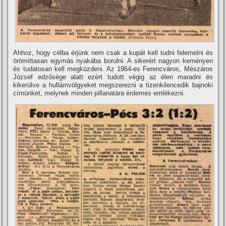
Ahhoz, hogy célba érjünk nem csak a kupát kell tudni felemelni és
örömittasan egymás nyakába borulni. A sikerért nagyon keményen
és tudatosan kell megküzdeni. Az 1964-es Ferencváros, Mészáros
József edzősége alatt ezért tudott végig az élen maradni és
kikerülve a hullámvölgyeket megszerezni a tizenkilencedik bajnoki
cí­münket, melynek minden pillanatára érdemes emlékezni.