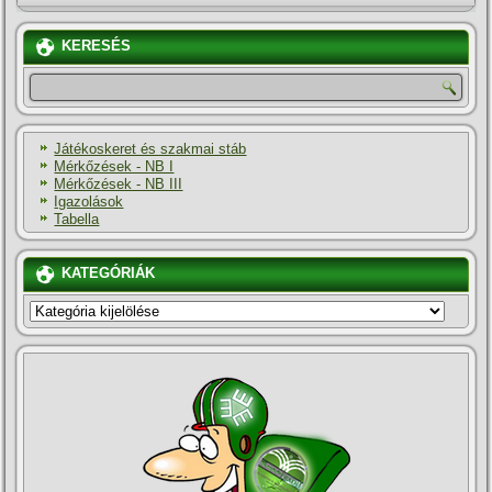
KERESÉS
Játékoskeret és szakmai stáb
Mérkőzések - NB I
Mérkőzések - NB III
Igazolások
Tabella
KATEGÓRIÁK
KATEGÓRIÁK