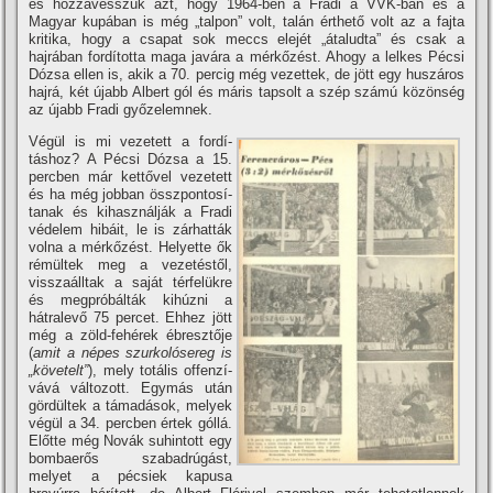
és hozzávesszük azt, hogy 1964-ben a Fradi a VVK-ban és a
Magyar kupában is még „talpon” volt, talán érthető volt az a fajta
kritika, hogy a csapat sok meccs elejét „átaludta” és csak a
hajrában fordí­totta maga javára a mérkőzést. Ahogy a lelkes Pécsi
Dózsa ellen is, akik a 70. percig még vezettek, de jött egy huszáros
hajrá, két újabb Albert gól és máris tapsolt a szép számú közönség
az újabb Fradi győzelemnek.
Végül is mi vezetett a fordí­
táshoz? A Pécsi Dózsa a 15.
percben már kettővel vezetett
és ha még jobban összpontosí­
tanak és kihasználják a Fradi
védelem hibáit, le is zárhatták
volna a mérkőzést. Helyette ők
rémültek meg a vezetéstől,
visszaálltak a saját térfelükre
és megpróbálták kihúzni a
hátralevő 75 percet. Ehhez jött
még a zöld-fehérek ébresztője
(
amit a népes szurkolósereg is
„követelt”
), mely totális offenzí­
vává változott. Egymás után
gördültek a támadások, melyek
végül a 34. percben értek góllá.
Előtte még Novák suhintott egy
bombaerős szabadrúgást,
melyet a pécsiek kapusa