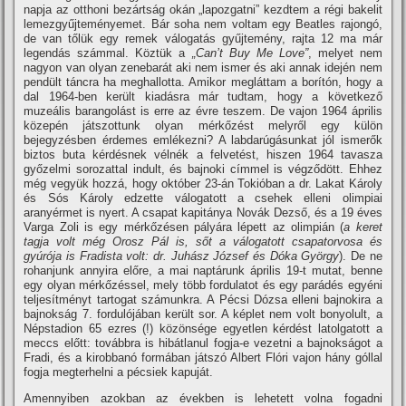
napja az otthoni bezártság okán „lapozgatni” kezdtem a régi bakelit
lemezgyűjteményemet. Bár soha nem voltam egy Beatles rajongó,
de van tőlük egy remek válogatás gyűjtemény, rajta 12 ma már
legendás számmal. Köztük a
„Can’t Buy Me Love”
, melyet nem
nagyon van olyan zenebarát aki nem ismer és aki annak idején nem
pendült táncra ha meghallotta. Amikor megláttam a borí­tón, hogy a
dal 1964-ben került kiadásra már tudtam, hogy a következő
muzeális barangolást is erre az évre teszem. De vajon 1964 április
közepén játszottunk olyan mérkőzést melyről egy külön
bejegyzésben érdemes emlékezni? A labdarúgásunkat jól ismerők
biztos buta kérdésnek vélnék a felvetést, hiszen 1964 tavasza
győzelmi sorozattal indult, és bajnoki cí­mmel is végződött. Ehhez
még vegyük hozzá, hogy október 23-án Tokióban a dr. Lakat Károly
és Sós Károly edzette válogatott a csehek elleni olimpiai
aranyérmet is nyert. A csapat kapitánya Novák Dezső, és a 19 éves
Varga Zoli is egy mérkőzésen pályára lépett az olimpián (
a keret
tagja volt még Orosz Pál is, sőt a válogatott csapatorvosa és
gyúrója is Fradista volt: dr. Juhász József és Dóka György
). De ne
rohanjunk annyira előre, a mai naptárunk április 19-t mutat, benne
egy olyan mérkőzéssel, mely több fordulatot és egy parádés egyéni
teljesí­tményt tartogat számunkra. A Pécsi Dózsa elleni bajnokira a
bajnokság 7. fordulójában került sor. A képlet nem volt bonyolult, a
Népstadion 65 ezres (!) közönsége egyetlen kérdést latolgatott a
meccs előtt: továbbra is hibátlanul fogja-e vezetni a bajnokságot a
Fradi, és a kirobbanó formában játszó Albert Flóri vajon hány góllal
fogja megterhelni a pécsiek kapuját.
Amennyiben azokban az években is lehetett volna fogadni