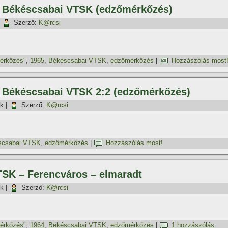
 – Békéscsabai VTSK (edzőmérkőzés)
|
Szerző:
K@rcsi
mérkőzés"
,
1965
,
Békéscsabai VTSK
,
edzőmérkőzés
|
Hozzászólás most
– Békéscsabai VTSK 2:2 (edzőmérkőzés)
ök
|
Szerző:
K@rcsi
scsabai VTSK
,
edzőmérkőzés
|
Hozzászólás most!
VTSK – Ferencváros – elmaradt
ök
|
Szerző:
K@rcsi
mérkőzés"
,
1964
,
Békéscsabai VTSK
,
edzőmérkőzés
|
1 hozzászólás