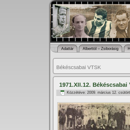
Adattár
Alberttól – Zsiborásig
H
Békéscsabai VTSK
1971.XII.12. Békéscsabai
Közzétéve:
2009. március 12. csütör