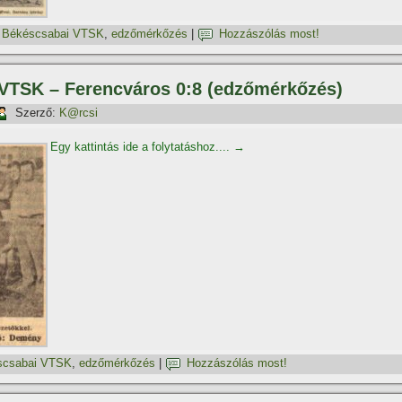
,
Békéscsabai VTSK
,
edzőmérkőzés
|
Hozzászólás most!
 VTSK – Ferencváros 0:8 (edzőmérkőzés)
Szerző:
K@rcsi
Egy kattintás ide a folytatáshoz....
→
scsabai VTSK
,
edzőmérkőzés
|
Hozzászólás most!