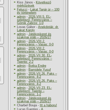
Kiss János
-
Következő
mérkőzések
Felucci
-
Lakat Tanár úr – 100
év történelem
admin
-
2026.VIII.5. EL-
selejtező: Ferencváros –
Górnik Zabrze: 1-0
Lovas Gábor
-
Anekdoták: dr.
Lakat Károly
admin
-
Játékoskeret és
szakmai stáb – 2026/27
admin
-
2026.VIII.2.
Ferencváros – Vasas: 0-0
admin
-
2026.VIII.2.
Ferencváros – Vasas: 0-0
admin
-
2026.VII.30. EL-
selejtező: Ferencváros –
Twente: 2-2
admin
-
Botka Endre
admin
-
Bamidele Yusuf
admin
-
2026.VII.26. Paks –
Ferencváros: 4-2
admin
-
2026.VII.26. Paks –
Ferencváros: 4-2
admin
-
2026.VII.23. EL-
selejtező: Twente –
Ferencváros: 1-2
admin
-
Játékoskeret és
szakmai stáb – 2026/27
Charbel Bouja
-
Itt a háboru!
Lucas Fuentes
-
A