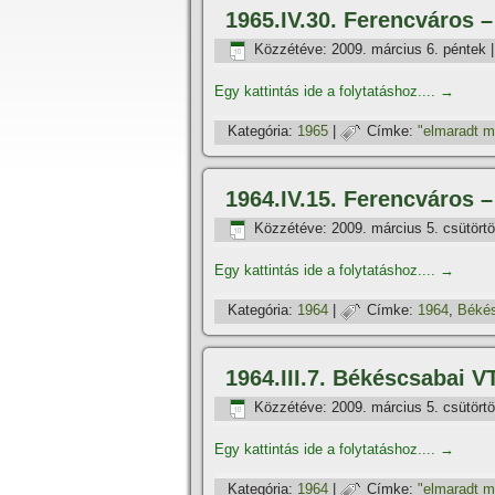
1965.IV.30. Ferencváros
Közzétéve:
2009. március 6. péntek
Egy kattintás ide a folytatáshoz....
→
Kategória:
1965
|
Címke:
"elmaradt 
1964.IV.15. Ferencváros 
Közzétéve:
2009. március 5. csütört
Egy kattintás ide a folytatáshoz....
→
Kategória:
1964
|
Címke:
1964
,
Béké
1964.III.7. Békéscsabai 
Közzétéve:
2009. március 5. csütört
Egy kattintás ide a folytatáshoz....
→
Kategória:
1964
|
Címke:
"elmaradt 