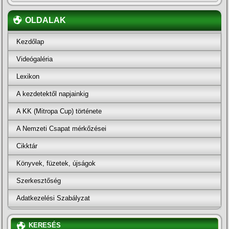
OLDALAK
Kezdőlap
Videógaléria
Lexikon
A kezdetektől napjainkig
A KK (Mitropa Cup) története
A Nemzeti Csapat mérkőzései
Cikktár
Könyvek, füzetek, újságok
Szerkesztőség
Adatkezelési Szabályzat
KERESÉS