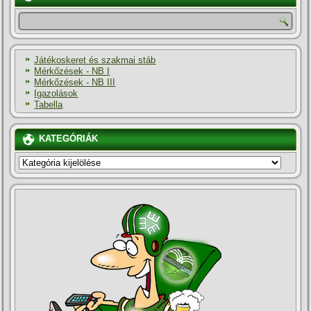
Játékoskeret és szakmai stáb
Mérkőzések - NB I
Mérkőzések - NB III
Igazolások
Tabella
KATEGÓRIÁK
KATEGÓRIÁK