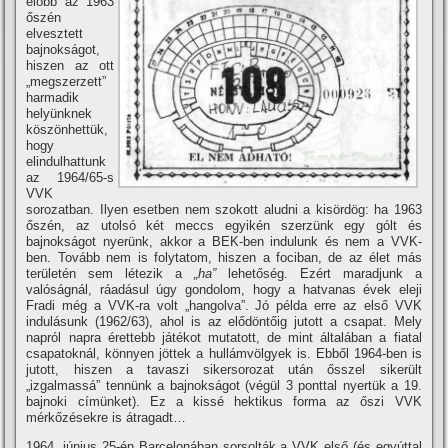
előbb az 1963
őszén
elvesztett
bajnokságot,
hiszen az ott
„megszerzett”
harmadik
helyünknek
köszönhettük,
hogy
elindulhattunk
az 1964/65-s
VVK
sorozatban. Ilyen esetben nem szokott aludni a kisördög: ha 1963
őszén, az utolsó két meccs egyikén szerzünk egy gólt és
bajnokságot nyerünk, akkor a BEK-ben indulunk és nem a VVK-
ben. Tovább nem is folytatom, hiszen a fociban, de az élet más
területén sem létezik a
„ha”
lehetőség. Ezért maradjunk a
valóságnál, ráadásul úgy gondolom, hogy a hatvanas évek eleji
Fradi még a VVK-ra volt „hangolva”. Jó példa erre az első VVK
indulásunk (1962/63), ahol is az elődöntőig jutott a csapat. Mely
napról napra érettebb játékot mutatott, de mint általában a fiatal
csapatoknál, könnyen jöttek a hullámvölgyek is. Ebből 1964-ben is
jutott, hiszen a tavaszi sikersorozat után ősszel sikerült
„izgalmassá” tennünk a bajnokságot (végül 3 ponttal nyertük a 19.
bajnoki cí­münket). Ez a kissé hektikus forma az őszi VVK
mérkőzésekre is átragadt…
1964. június 25-én Barcelonában sorsolták a VVK első (és egyúttal