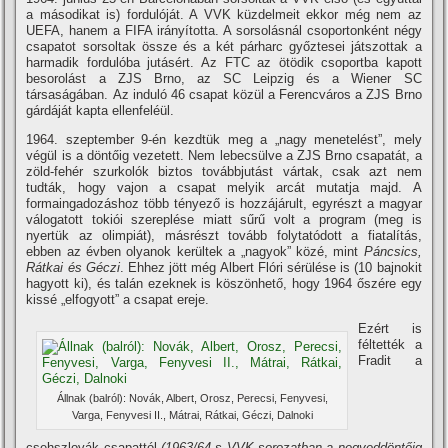
a másodikat is) fordulóját. A VVK küzdelmeit ekkor még nem az
UEFA, hanem a FIFA irányí­totta. A sorsolásnál csoportonként négy
csapatot sorsoltak össze és a két párharc győztesei játszottak a
harmadik fordulóba jutásért. Az FTC az ötödik csoportba kapott
besorolást a ZJS Brno, az SC Leipzig és a Wiener SC
társaságában. Az induló 46 csapat közül a Ferencváros a ZJS Brno
gárdáját kapta ellenfeléül.
1964. szeptember 9-én kezdtük meg a „nagy menetelést”, mely
végül is a döntőig vezetett. Nem lebecsülve a ZJS Brno csapatát, a
zöld-fehér szurkolók biztos továbbjutást vártak, csak azt nem
tudták, hogy vajon a csapat melyik arcát mutatja majd. A
formaingadozáshoz több tényező is hozzájárult, egyrészt a magyar
válogatott tokiói szereplése miatt sűrű volt a program (meg is
nyertük az olimpiát), másrészt tovább folytatódott a fiatalí­tás,
ebben az évben olyanok kerültek a „nagyok” közé, mint
Páncsics,
Rátkai és Géczi
. Ehhez jött még Albert Flóri sérülése is (10 bajnokit
hagyott ki), és talán ezeknek is köszönhető, hogy 1964 őszére egy
kissé „elfogyott” a csapat ereje.
Ezért is
féltették a
Fradit a
Állnak (balról): Novák, Albert, Orosz, Perecsi, Fenyvesi,
Varga, Fenyvesi II., Mátrai, Rátkai, Géczi, Dalnoki
csehszlovák csapattól
(1963/64-s VVK sorozatban a negyeddöntőig