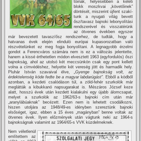
tóinak, helyesebben a keleti
blokk moszkvai „követőinek”
döntését, miszerint újfent szakí­
tunk a nyugati világ bevett
ősz/tavasz bajnoki lebonyolí­tási
rendszerével és visszatérünk
az ötvenes években egyszer
már bevezetett tavasz/ősz rendszerhez, de tudták, hogy a
hatvanas évek elején elinduló európai kupasorozatban való
részvételünket ez meg fogja bonyolí­tani. A legnagyobb érzelmi
gondot a Ferencváros számára nem is ez a változás jelentette,
hanem a kissé érthetetlen módon elvesztett 1963 (egyfordulós) őszi
bajnokság, ahol az utolsó két meccsünkön csak egy pont kellett
volna a cí­mvédéshez, helyette két vereség jött és harmadik hely.
Pluhár István szavaival élve,
„Gyenge bajnokság volt, az
érdektelenség köde fedte be a magyar labdarúgást”
. Ebből a ködből
azonban, a kezdeti csalódáson túl, a zöld-fehér szurkolók már
meglátták a kibukkanó napsugarakat is. Mészáros József keze
alatt, hosszú évek után kezdett kialakulni egy újabb álomcsapat,
melyet a szurkolók az 1962/63-s bajnoki cí­m után már
„aranylábúaknak” becézett. Ezen nem is lehetett csodálkozni,
hiszen utoljára az 1948/49-es idényben szereztünk bajnoki
elsőséget, igaz, ebben a 15 éves „magányban” benne voltak az
ötvenes évek. Ilyen előzmények után vágtunk neki az 1964-s
bajnokságnak valamint az 1964/65-s VVK küzdelmeknek.
Nem véletlenül
emlí­tettem az