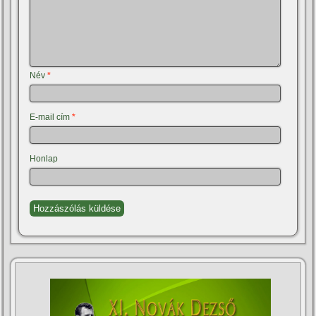
Név
*
E-mail cím
*
Honlap