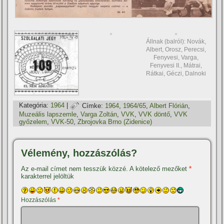
Állnak (balról): Novák,
Albert, Orosz, Perecsi,
Fenyvesi, Varga,
Fenyvesi II., Mátrai,
Rátkai, Géczi, Dalnoki
Kategória:
1964
|
Címke:
1964
,
1964/65
,
Albert Flórián
,
Muzeális lapszemle
,
Varga Zoltán
,
VVK
,
VVK döntő
,
VVK
győzelem
,
VVK-50
,
Zbrojovka Brno (Zidenice)
Vélemény, hozzászólás?
Az e-mail címet nem tesszük közzé.
A kötelező mezőket
*
karakterrel jelöltük
Hozzászólás
*