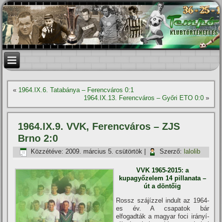
«
1964.IX.6. Tatabánya – Ferencváros 0:1
1964.IX.13. Ferencváros – Győri ETO 0:0
»
1964.IX.9. VVK, Ferencváros – ZJS
Brno 2:0
Közzétéve:
2009. március 5. csütörtök
|
Szerző:
lalolib
VVK 1965-2015: a
kupagyőzelem 14 pillanata –
út a döntőig
Rossz szájí­zzel indult az 1964-
es év. A csapatok bár
elfogadták a magyar foci irányí­