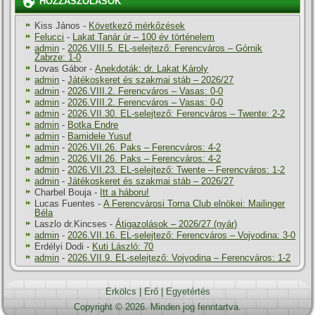
HOZZÁSZÓLÁSOK
Kiss János
-
Következő mérkőzések
Felucci
-
Lakat Tanár úr – 100 év történelem
admin
-
2026.VIII.5. EL-selejtező: Ferencváros – Górnik
Zabrze: 1-0
Lovas Gábor
-
Anekdoták: dr. Lakat Károly
admin
-
Játékoskeret és szakmai stáb – 2026/27
admin
-
2026.VIII.2. Ferencváros – Vasas: 0-0
admin
-
2026.VIII.2. Ferencváros – Vasas: 0-0
admin
-
2026.VII.30. EL-selejtező: Ferencváros – Twente: 2-2
admin
-
Botka Endre
admin
-
Bamidele Yusuf
admin
-
2026.VII.26. Paks – Ferencváros: 4-2
admin
-
2026.VII.26. Paks – Ferencváros: 4-2
admin
-
2026.VII.23. EL-selejtező: Twente – Ferencváros: 1-2
admin
-
Játékoskeret és szakmai stáb – 2026/27
Charbel Bouja
-
Itt a háboru!
Lucas Fuentes
-
A Ferencvárosi Torna Club elnökei: Mailinger
Béla
Laszlo dr.Kincses
-
Átigazolások – 2026/27 (nyár)
admin
-
2026.VII.16. EL-selejtező: Ferencváros – Vojvodina: 3-0
Erdélyi Dodi
-
Kuti László: 70
admin
-
2026.VII.9. EL-selejtező: Vojvodina – Ferencváros: 1-2
Erkölcs
|
Erő
|
Egyetértés
Copyright © 2026. Minden jog fenntartva.