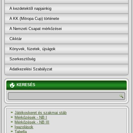
A kezdetektől napjainkig
A KK (Mitropa Cup) története
A Nemzeti Csapat mérkőzései
Cikktár
Könyvek, füzetek, újságok
Szerkesztőség
Adatkezelési Szabályzat
KERESÉS
Játékoskeret és szakmai stáb
Mérkőzések - NB I
Mérkőzések - NB III
Igazolások
Tabella