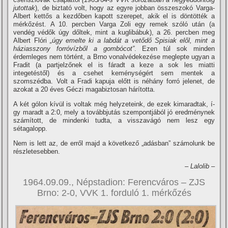
jutottak
), de biztató volt, hogy az egyre jobban összeszokó Varga-
Albert kettős a kezdőben kapott szerepet, akik el is döntötték a
mérkőzést. A 10. percben Varga Zoli egy remek szóló után (a
vendég védők úgy dőltek, mint a kuglibábuk), a 26. percben meg
Albert Flóri
„úgy emelte ki a labdát a vetődő Spisiak elől, mint a
háziasszony forróví­zből a gombócot”
. Ezen túl sok minden
érdemleges nem történt, a Brno vonalvédekezése meglepte ugyan a
Fradit (a partjelzőnek el is fáradt a keze a sok les miatti
integetéstől) és a csehet keménységért sem mentek a
szomszédba. Volt a Fradi kapuja előtt is néhány forró jelenet, de
azokat a 20 éves Géczi magabiztosan hárí­totta.
A két gólon kí­vül is voltak még helyzeteink, de ezek kimaradtak, í­
gy maradt a 2:0, mely a továbbjutás szempontjából jó eredménynek
számí­tott, de mindenki tudta, a visszavágó nem lesz egy
sétagalopp.
Nem is lett az, de erről majd a következő „adásban” számolunk be
részletesebben.
– Lalolib –
1964.09.09., Népstadion: Ferencváros – ZJS
Brno: 2-0, VVK 1. forduló 1. mérkőzés