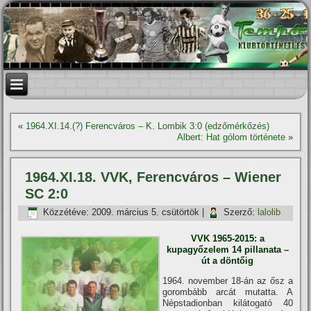
«
1964.XI.14.(?) Ferencváros – K. Lombik 3:0 (edzőmérkőzés)
Albert: Hat gólom története
»
1964.XI.18. VVK, Ferencváros – Wiener
SC 2:0
Közzétéve:
2009. március 5. csütörtök
|
Szerző:
lalolib
VVK 1965-2015: a
kupagyőzelem 14 pillanata –
út a döntőig
1964. november 18-án az ősz a
gorombább arcát mutatta. A
Népstadionban kilátogató 40