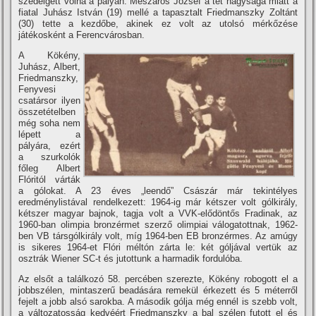
szédelgett volna a pályán. Mészáros József a tét nagysága miatt a
fiatal Juhász István (19) mellé a tapasztalt Friedmanszky Zoltánt
(30) tette a kezdőbe, akinek ez volt az utolsó mérkőzése
játékosként a Ferencvárosban.
A Kökény,
Juhász, Albert,
Friedmanszky,
Fenyvesi
csatársor ilyen
összetételben
még soha nem
lépett a
pályára, ezért
a szurkolók
főleg Albert
Flóritól várták
a gólokat. A 23 éves „leendő” Császár már tekintélyes
eredménylistával rendelkezett: 1964-ig már kétszer volt gólkirály,
kétszer magyar bajnok, tagja volt a VVK-elődöntős Fradinak, az
1960-ban olimpia bronzérmet szerző olimpiai válogatottnak, 1962-
ben VB társgólkirály volt, mí­g 1964-ben EB bronzérmes. Az amúgy
is sikeres 1964-et Flóri méltón zárta le: két góljával vertük az
osztrák Wiener SC-t és jutottunk a harmadik fordulóba.
Az elsőt a találkozó 58. percében szerezte, Kökény robogott el a
jobbszélen, mintaszerű beadására remekül érkezett és 5 méterről
fejelt a jobb alsó sarokba. A második gólja még ennél is szebb volt,
a változatosság kedvéért Friedmanszky a bal szélen futott el és