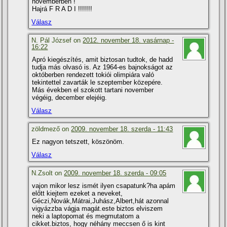
novemberben !
Hajrá F R A D I !!!!!!!
Válasz
N. Pál József on
2012. november 18. vasárnap -
16:22
Apró kiegészí­tés, amit biztosan tudtok, de hadd
tudja más olvasó is. Az 1964-es bajnokságot az
októberben rendezett tokiói olimpiára való
tekintettel zavarták le szeptember közepére.
Más években el szokott tartani november
végéig, december elejéig.
Válasz
zöldmező on
2009. november 18. szerda - 11:43
Ez nagyon tetszett, köszönöm.
Válasz
N.Zsolt on
2009. november 18. szerda - 09:05
vajon mikor lesz ismét ilyen csapatunk?ha apám
előtt kiejtem ezeket a neveket,
Géczi,Novák,Mátrai,Juhász,Albert,hát azonnal
vigyázzba vágja magát.este biztos elviszem
neki a laptopomat és megmutatom a
cikket.biztos, hogy néhány meccsen ő is kint