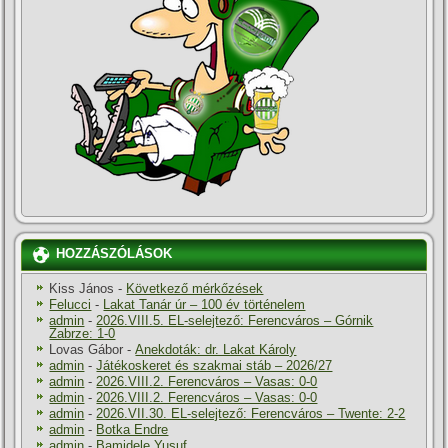
HOZZÁSZÓLÁSOK
Kiss János
-
Következő mérkőzések
Felucci
-
Lakat Tanár úr – 100 év történelem
admin
-
2026.VIII.5. EL-selejtező: Ferencváros – Górnik
Zabrze: 1-0
Lovas Gábor
-
Anekdoták: dr. Lakat Károly
admin
-
Játékoskeret és szakmai stáb – 2026/27
admin
-
2026.VIII.2. Ferencváros – Vasas: 0-0
admin
-
2026.VIII.2. Ferencváros – Vasas: 0-0
admin
-
2026.VII.30. EL-selejtező: Ferencváros – Twente: 2-2
admin
-
Botka Endre
admin
-
Bamidele Yusuf