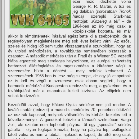
ezer néző idézhette volna
George R. R. Martin, A tűz és
jég dalában (
sorozatban Trónok
harca
) szereplő Stark-ház
mottóját:
„Közeleg a tél”
– de
1964-ben az í­ró még csak a
középiskolát koptatta, és már
akkor is rémtörténetek í­rásával egészí­tette ki a zsebpénzét, de a
regényfolyam megjelenésére még sok évet kellett várni. Az esős,
szeles és hideg idő sem tudta visszatartani a szurkolókat, hogy az
év utolsó mérkőzésén, a továbbjutás reményében biztassák a
csapatot. A második mérkőzés után a Fradi és a Wiener SC vezetői
hiába egyeztek meg semleges helyszí­nben, az európai szövetség
határozott állásfoglalása és ragaszkodása a kií­ráshoz végül a
szerencsére bí­zta a döntést – mely nekünk kedvezett. A
szerencsének 1965-ben is lesz még szerepe, de egy jó csapatnak
az is kell és végül a szerencse csak abban segí­tett, hogy a
harmadik mérkőzést Budapesten rendezzék meg, a győzelmet és a
továbbjutást már a csapatnak kellett kiví­vnia. Az előjelek nem
voltak kedvezőek.
Kezdődött azzal, hogy Rákosi Gyula sérülése nem jött rendbe. A
kiváló csatár (fedezet) a második mérkőzés 70. percében ütközött
az osztrák kapussal, melynek vállsérülés és kórházi kezelés lett a
következménye. A gondokat tetézte a támadó szekcióban Varga
Zoli, aki szintén nem léphetett pályára, őt egy „speciális” sérülés
gátolta – olyan fogfájás kí­nozta, hogy ha pályára lép, csillagokat
látott volna és nem a labdát. Injekciót is kapott, de attól meg csak