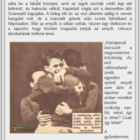
adta be a labdát középre, amit az egyik osztrák védő épp elé
bólintott, és habozás nélkül, kapásból vágta azt a dermedten álló
Szanwald kapujába. A hideg idő és az eső ellenére addig is remek
hangulat volt, de a második gólunk után szinte felrobbant a
Népstadion. Már az ernyők is útban voltak, hiszen úgy ölelkezni és
a tapsolni, hogy közben magasba tartjuk az ernyőt, cirkuszi
akrobatának kellene lenni.
„Vastapssal
búcsúzik a
negyvenezres
közönség. Az
eső
változatlanul
ömlik, de
egyetlen
nyitott ernyőt
sem látni. A
tapshoz az
ember mindkét
kezére
szükség van.
No, nézd, í­gy
is lehet? Csak
í­gy lehet!”
A
győzelemmel