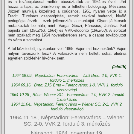
és a továbbjutással méltón búcsúztattuk az 1964-es évet. Járt
hozzá a taps, az örömkönny és a felhőtlen boldogság. Mészáros
József munkája közelí­tett a csúcshoz. 1961 nyarán vette át a
Fradit. Türelmes csapatépí­tés, remek taktikai hadrend, kiváló
pedagógia érzék – ezek jellemezték a munkáját. Olyan játékosok
mutatkoztak be nála, mint: Varga, Géczi, Páncsics, Juhász. Két
bajnoki cí­m (
1962/63, 1964
) és VVK-elődöntő (
1962/63
). A sorozat
nem szakadt meg 1964 novemberében sem, a csapat továbbjutott
és várta a sorsolást.
A tél közeledett, nyakunkon volt 1965. Vajon mit hoz nekünk? Vajon
milyen tavaszunk lesz? A válaszokra nem kellett sokat aludnia
egyetlen zöld-fehér hí­vőnek sem.
(lalolib)
1964.09.09., Népstadion: Ferencváros – ZJS Brno: 2-0, VVK 1.
forduló 1. mérkőzés
1964.09.16., Brno: ZJS Brno – Ferencváros: 1-0, VVK 1. forduló
visszavágó
1964.10.28., Bécs: Wiener SC – Ferencváros: 1-0, VVK 2. forduló
1.mérkőzés
1964.11.04., Népstadion: Ferencváros – Wiener SC: 2-1, VVK 2.
forduló visszavágó
1964.11.18., Népstadion: Ferencváros – Wiener
SC: 2-0, VVK 2. forduló 3. mérkőzés
Népsport, 1964. november 19.