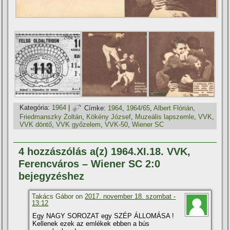
Kategória:
1964
|
Címke:
1964
,
1964/65
,
Albert Flórián
,
Friedmanszky Zoltán
,
Kökény József
,
Muzeális lapszemle
,
VVK
,
VVK döntő
,
VVK győzelem
,
VVK-50
,
Wiener SC
4 hozzászólás a(z) 1964.XI.18. VVK,
Ferencváros – Wiener SC 2:0
bejegyzéshez
Takács Gábor on
2017. november 18. szombat -
13:12
Egy NAGY SOROZAT egy SZÉP ÁLLOMÁSA !
Kellenek ezek az emlékek ebben a bús