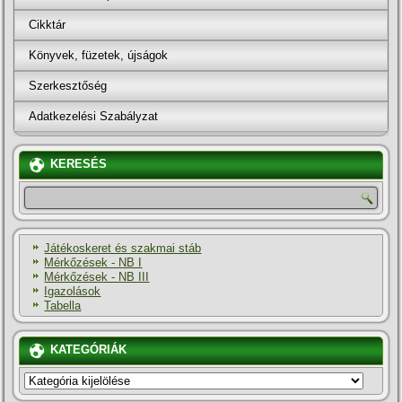
Cikktár
Könyvek, füzetek, újságok
Szerkesztőség
Adatkezelési Szabályzat
KERESÉS
Játékoskeret és szakmai stáb
Mérkőzések - NB I
Mérkőzések - NB III
Igazolások
Tabella
KATEGÓRIÁK
KATEGÓRIÁK