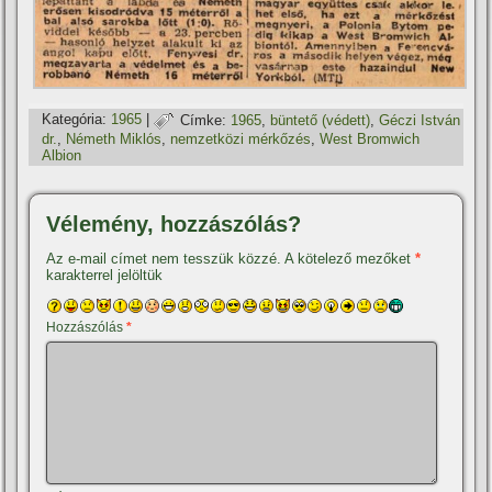
Kategória:
1965
|
Címke:
1965
,
büntető (védett)
,
Géczi István
dr.
,
Németh Miklós
,
nemzetközi mérkőzés
,
West Bromwich
Albion
Vélemény, hozzászólás?
Az e-mail címet nem tesszük közzé.
A kötelező mezőket
*
karakterrel jelöltük
Hozzászólás
*