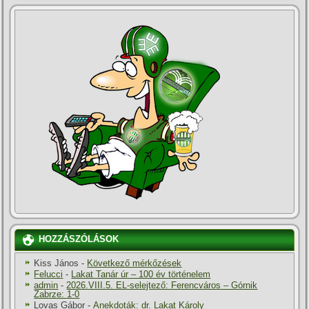
HOZZÁSZÓLÁSOK
Kiss János
-
Következő mérkőzések
Felucci
-
Lakat Tanár úr – 100 év történelem
admin
-
2026.VIII.5. EL-selejtező: Ferencváros – Górnik
Zabrze: 1-0
Lovas Gábor
-
Anekdoták: dr. Lakat Károly