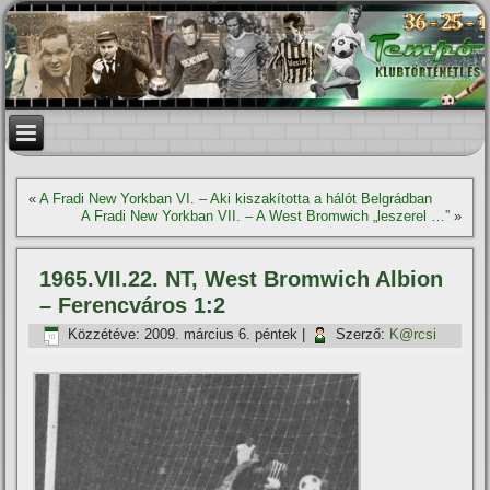
«
A Fradi New Yorkban VI. – Aki kiszakí­totta a hálót Belgrádban
A Fradi New Yorkban VII. – A West Bromwich „leszerel …”
»
1965.VII.22. NT, West Bromwich Albion
– Ferencváros 1:2
Közzétéve:
2009. március 6. péntek
|
Szerző:
K@rcsi