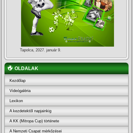
Tapolca, 2027. január 9.
OLDALAK
Kezdőlap
Videógaléria
Lexikon
A kezdetektől napjainkig
A KK (Mitropa Cup) története
A Nemzeti Csapat mérkőzései