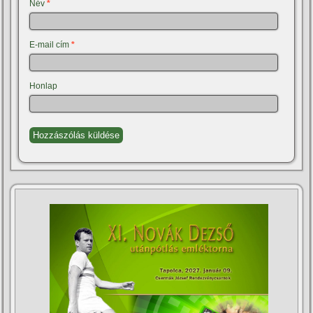
Név
*
E-mail cím
*
Honlap