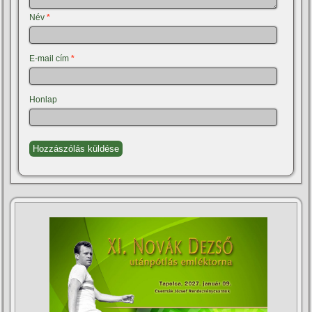
Név
*
E-mail cím
*
Honlap