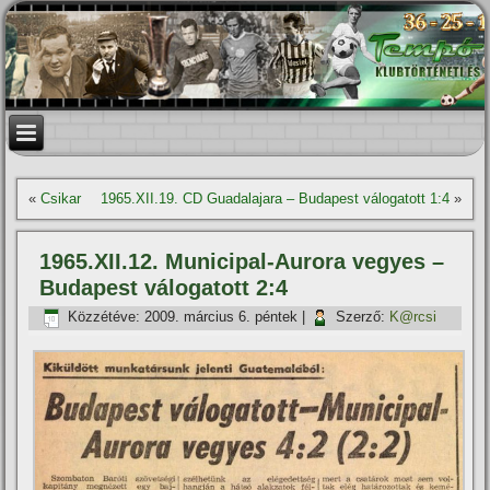
«
Csikar
1965.XII.19. CD Guadalajara – Budapest válogatott 1:4
»
1965.XII.12. Municipal-Aurora vegyes –
Budapest válogatott 2:4
Közzétéve:
2009. március 6. péntek
|
Szerző:
K@rcsi