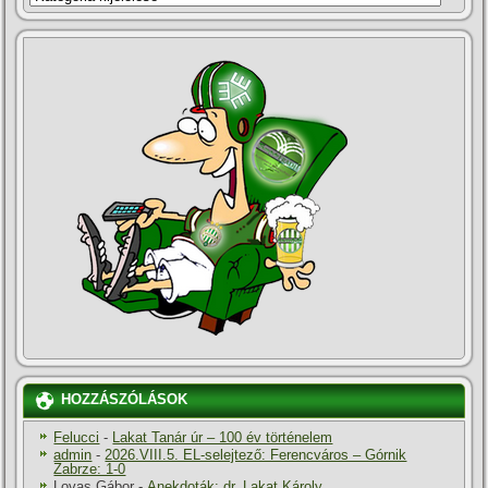
HOZZÁSZÓLÁSOK
Felucci
-
Lakat Tanár úr – 100 év történelem
admin
-
2026.VIII.5. EL-selejtező: Ferencváros – Górnik
Zabrze: 1-0
Lovas Gábor
-
Anekdoták: dr. Lakat Károly