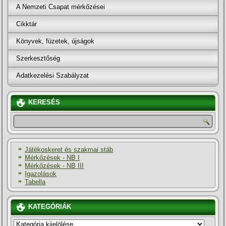
A Nemzeti Csapat mérkőzései
Cikktár
Könyvek, füzetek, újságok
Szerkesztőség
Adatkezelési Szabályzat
KERESÉS
Játékoskeret és szakmai stáb
Mérkőzések - NB I
Mérkőzések - NB III
Igazolások
Tabella
KATEGÓRIÁK
KATEGÓRIÁK