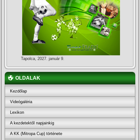
Tapolca, 2027. január 9.
OLDALAK
Kezdőlap
Videógaléria
Lexikon
A kezdetektől napjainkig
A KK (Mitropa Cup) története