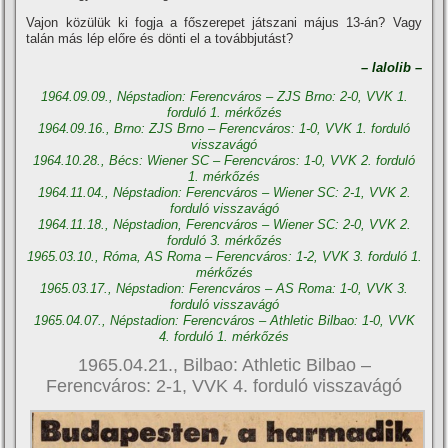
Vajon közülük ki fogja a főszerepet játszani május 13-án? Vagy
talán más lép előre és dönti el a továbbjutást?
– lalolib –
1964.09.09., Népstadion: Ferencváros – ZJS Brno: 2-0, VVK 1.
forduló 1. mérkőzés
1964.09.16., Brno: ZJS Brno – Ferencváros: 1-0, VVK 1. forduló
visszavágó
1964.10.28., Bécs: Wiener SC – Ferencváros: 1-0, VVK 2. forduló
1. mérkőzés
1964.11.04., Népstadion: Ferencváros – Wiener SC: 2-1, VVK 2.
forduló visszavágó
1964.11.18., Népstadion, Ferencváros – Wiener SC: 2-0, VVK 2.
forduló 3. mérkőzés
1965.03.10., Róma, AS Roma – Ferencváros: 1-2, VVK 3. forduló 1.
mérkőzés
1965.03.17., Népstadion: Ferencváros – AS Roma: 1-0, VVK 3.
forduló visszavágó
1965.04.07., Népstadion: Ferencváros – Athletic Bilbao: 1-0, VVK
4. forduló 1. mérkőzés
1965.04.21., Bilbao: Athletic Bilbao –
Ferencváros: 2-1, VVK 4. forduló visszavágó