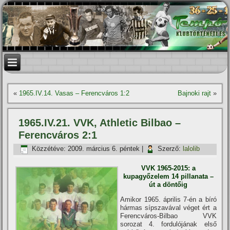
«
1965.IV.14. Vasas – Ferencváros 1:2
Bajnoki rajt
»
1965.IV.21. VVK, Athletic Bilbao –
Ferencváros 2:1
Közzétéve:
2009. március 6. péntek
|
Szerző:
lalolib
VVK 1965-2015: a
kupagyőzelem 14 pillanata –
út a döntőig
Amikor 1965. április 7-én a bí­ró
hármas sí­pszavával véget ért a
Ferencváros-Bilbao VVK
sorozat 4. fordulójának első