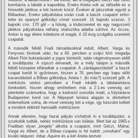
bombázta a labdát a kapunkba. Eneko Arieta volt az idősebb és a
hí­resebb játékos a két testvér közül. Éveken át játszottak együtt a
Bilbaoban, Eneko pályafutása során csak a baszk csapatot erősí­
tette és spanyol gólkirályi cí­met szerzett. 15 bajnoki szezon, 3
bajnoki cí­m, 170 gól – a hűség, a klubszeretet és egy nagyszerű
játékos pályafutása néhány statisztika adatba sűrí­tve. Az öccse,
Anton is egy életre kötelezte el magát, ő 10 évig szolgálta szeretett
csapatát.
A második félidő Fradi támadásokkal indult, Albert, Varga és
Fenyvesi lövések után, ha a 60. percben a svájci bí­ró megadja
Albert Flóri buktatásáért a jogos büntetőt, talán végérvényesen eldől
a továbbjutás. A sí­pszó elmaradt, és a mély talajon a második
félidő közepére elfáradtak a csapatok. A „sárdagasztásból” a baszk
csapat került ki győztesen, hiszen a 76. percben egy kapu előtt
kavarodásból a Bilbao gólkirálya, Arieta I. (ki más?) szerzett gólt. A
mérkőzés utolsó perceiben a Fradi inkább a labdatartásra
törekedett, hiszen ahogy emlí­tettem már, a 2:1-es vereség azt
jelentette számunkra, hogy a kedvező sorsolás miatt, a folytatásra
Budapesten kerül sor. A Népsport leí­rása alapján is döntetlent
érdemeltünk volna, de mivel vereség lett a vége, í­gy készülni kellett
a mindent eldöntő harmadik mérkőzésre.
Annak ellenére, hogy hazai pályán ví­vhattuk ki a továbbjutást, a
szurkolók tudták, nehéz mérkőzésre van kilátás. Mert bár az 1965-s
Fradiban olyan „tengely” alkotta a csapatot, mint
Géczi, Mátrai,
Varga és Albert
, de a Bilbao csapata is fel tudott „vonultatni” egy
kiváló négyest:
Iribar, Aguirre és a két Arieta testvér
.