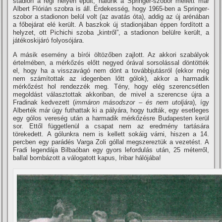
stadion a régi helyén épült, nálunk a Springer-szobor mellett már
Albert Flórián szobra is áll. Érdekesség, hogy 1965-ben a Springer-
szobor a stadionon belül volt (az avatás óta), addig az új arénában
a főbejárat elé került. A baszkok új stadionjában éppen fordí­tott a
helyzet, ott Pichichi szoba „kintről”, a stadionon belülre került, a
játékoskijáró folyosójára.
A másik esemény a bí­rói öltözőben zajlott. Az akkori szabályok
értelmében, a mérkőzés előtt negyed órával sorsolással döntötték
el, hogy ha a visszavágó nem dönt a továbbjutásról (ekkor még
nem számí­tottak az idegenben lőtt gólok), akkor a harmadik
mérkőzést hol rendezzék meg. Tény, hogy elég szerencsétlen
megoldást választottak akkoriban, de mivel a szerencse újra a
Fradinak kedvezett (
immáron másodszor – és nem utoljára
), í­gy
Alberték már úgy futhattak ki a pályára, hogy tudták, egy esetleges
egy gólos vereség után a harmadik mérkőzésre Budapesten kerül
sor. Ettől függetlenül a csapat nem az eredmény tartására
törekedett. A gólunkra nem is kellett sokáig várni, hiszen a 14.
percben egy parádés Varga Zoli góllal megszereztük a vezetést. A
Fradi legendája Bilbaóban egy gyors lefordulás után, 25 méterről,
ballal bombázott a válogatott kapus, Iribar hálójába!