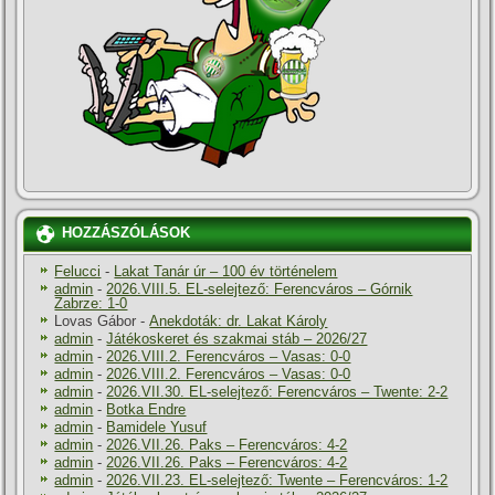
HOZZÁSZÓLÁSOK
Felucci
-
Lakat Tanár úr – 100 év történelem
admin
-
2026.VIII.5. EL-selejtező: Ferencváros – Górnik
Zabrze: 1-0
Lovas Gábor
-
Anekdoták: dr. Lakat Károly
admin
-
Játékoskeret és szakmai stáb – 2026/27
admin
-
2026.VIII.2. Ferencváros – Vasas: 0-0
admin
-
2026.VIII.2. Ferencváros – Vasas: 0-0
admin
-
2026.VII.30. EL-selejtező: Ferencváros – Twente: 2-2
admin
-
Botka Endre
admin
-
Bamidele Yusuf
admin
-
2026.VII.26. Paks – Ferencváros: 4-2
admin
-
2026.VII.26. Paks – Ferencváros: 4-2
admin
-
2026.VII.23. EL-selejtező: Twente – Ferencváros: 1-2