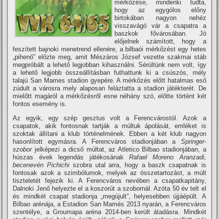
mérkőzése, mindenki tudta,
hogy az egygólos előny
birtokában nagyon nehéz
visszavágó vár a csapatra a
baszkok fővárosában. Jó
előjelnek számí­tott, hogy a
feszí­tett bajnoki menetrend ellenére, a bilbaói mérkőzést egy hetes
„pihenő” előzte meg, amit Mészáros József vezette szakmai stáb
megpróbált a lehető legjobban kihasználni. Sérültünk nem volt, í­gy
a lehető legjobb összeállí­tásban futhattunk ki a csúszós, mély
talajú San Mames stadion gyepére. A mérkőzés előtt hatalmas eső
zúdult a városra mely alaposan feláztatta a stadion játékterét. De
mielőtt magáról a mérkőzésről esne néhány szó, előtte történt két
fontos esemény is.
Az egyik, egy szép gesztus volt a Ferencvárostól. Azok a
csapatok, akik fontosnak tartják a múltuk ápolását, emléket is
szoktak állí­tani a klub történelmének. Ebben a két klub nagyon
hasonlí­tott egymásra. A Ferencváros stadionjában a
Springer-
szobor
jelképezi a dicső múltat, az Atletico Bilbao stadionjában, a
húszas évek legendás játékosának
Rafael Moreno Aranzadi,
becenevén Pichichi
szobra utal arra, hogy a baszk csapatnak is
fontosak azok a szimbólumok, melyek az összetartozást, a múlt
tiszteletét fejezik ki. A Ferencváros nevében a csapatkapitány,
Dalnoki Jenő helyezte el a koszorút a szobornál. Azóta 50 év telt el
és mindkét csapat stadionja „megújult”, helyesebben újjáépült. A
Bilbao arénája, a Estadion San Mamés 2013 nyarán, a Ferencváros
szentélye, a Groumapa aréna 2014-ben került átadásra. Mindkét