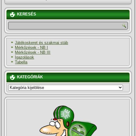
KERESÉS
Játékoskeret és szakmai stáb
Mérkőzések - NB I
Mérkőzések - NB III
Igazolások
Tabella
KATEGÓRIÁK
KATEGÓRIÁK