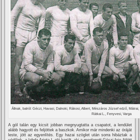
Állnak, balról: Géczi, Havasi, Dalnoki, Rákosi, Albert, Mészáros József edző, Mátrai,
Rátkai L., Fenyvesi, Varga
A gól talán egy kicsit jobban megnyugtatta a csapatot, a lendület
alább hagyott és feljöttek a baszkok. Amikor már mindenki az óráját
leste, jött az egyenlí­tés. Egy hazai szöglet után sorra hibáztak a
védőink, a labda Arieta I. elé került, aki a meglepett Géczi feje fölött