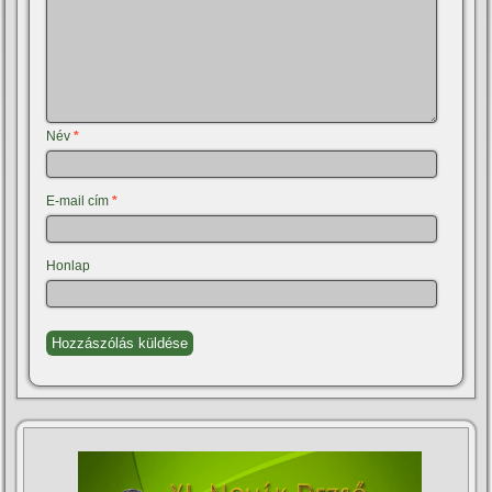
Név
*
E-mail cím
*
Honlap