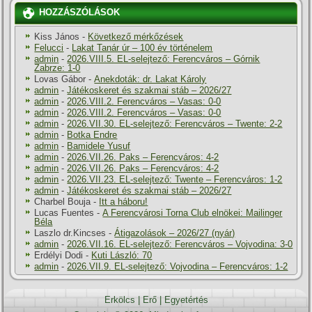
HOZZÁSZÓLÁSOK
Kiss János
-
Következő mérkőzések
Felucci
-
Lakat Tanár úr – 100 év történelem
admin
-
2026.VIII.5. EL-selejtező: Ferencváros – Górnik
Zabrze: 1-0
Lovas Gábor
-
Anekdoták: dr. Lakat Károly
admin
-
Játékoskeret és szakmai stáb – 2026/27
admin
-
2026.VIII.2. Ferencváros – Vasas: 0-0
admin
-
2026.VIII.2. Ferencváros – Vasas: 0-0
admin
-
2026.VII.30. EL-selejtező: Ferencváros – Twente: 2-2
admin
-
Botka Endre
admin
-
Bamidele Yusuf
admin
-
2026.VII.26. Paks – Ferencváros: 4-2
admin
-
2026.VII.26. Paks – Ferencváros: 4-2
admin
-
2026.VII.23. EL-selejtező: Twente – Ferencváros: 1-2
admin
-
Játékoskeret és szakmai stáb – 2026/27
Charbel Bouja
-
Itt a háboru!
Lucas Fuentes
-
A Ferencvárosi Torna Club elnökei: Mailinger
Béla
Laszlo dr.Kincses
-
Átigazolások – 2026/27 (nyár)
admin
-
2026.VII.16. EL-selejtező: Ferencváros – Vojvodina: 3-0
Erdélyi Dodi
-
Kuti László: 70
admin
-
2026.VII.9. EL-selejtező: Vojvodina – Ferencváros: 1-2
Erkölcs
|
Erő
|
Egyetértés