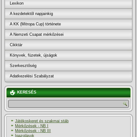
Lexikon
A kezdetektől napjainkig
A KK (Mitropa Cup) története
A Nemzeti Csapat mérkőzései
Cikktár
Könyvek, füzetek, újságok
Szerkesztőség
Adatkezelési Szabályzat
KERESÉS
Játékoskeret és szakmai stáb
Mérkőzések - NB I
Mérkőzések - NB III
Igazolások