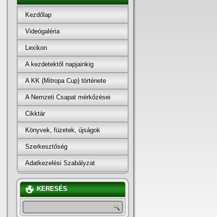
Kezdőlap
Videógaléria
Lexikon
A kezdetektől napjainkig
A KK (Mitropa Cup) története
A Nemzeti Csapat mérkőzései
Cikktár
Könyvek, füzetek, újságok
Szerkesztőség
Adatkezelési Szabályzat
KERESÉS