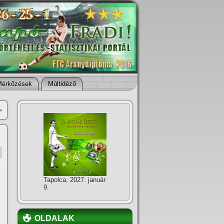
Mérkőzések
Múltidéző
»
Tapolca, 2027. január
9.
OLDALAK