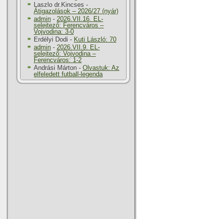
Laszlo dr.Kincses
-
Átigazolások – 2026/27 (nyár)
admin
-
2026.VII.16. EL-
selejtező: Ferencváros –
Vojvodina: 3-0
Erdélyi Dodi
-
Kuti László: 70
admin
-
2026.VII.9. EL-
selejtező: Vojvodina –
Ferencváros: 1-2
Andrási Márton
-
Olvastuk: Az
elfeledett futball-legenda