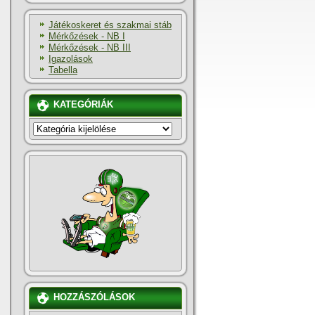
Játékoskeret és szakmai stáb
Mérkőzések - NB I
Mérkőzések - NB III
Igazolások
Tabella
KATEGÓRIÁK
KATEGÓRIÁK
HOZZÁSZÓLÁSOK