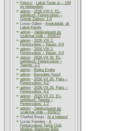
Felucci
-
Lakat Tanár úr – 100
év történelem
admin
-
2026.VIII.5. EL-
selejtező: Ferencváros –
Górnik Zabrze: 1-0
Lovas Gábor
-
Anekdoták: dr.
Lakat Károly
admin
-
Játékoskeret és
szakmai stáb – 2026/27
admin
-
2026.VIII.2.
Ferencváros – Vasas: 0-0
admin
-
2026.VIII.2.
Ferencváros – Vasas: 0-0
admin
-
2026.VII.30. EL-
selejtező: Ferencváros –
Twente: 2-2
admin
-
Botka Endre
admin
-
Bamidele Yusuf
admin
-
2026.VII.26. Paks –
Ferencváros: 4-2
admin
-
2026.VII.26. Paks –
Ferencváros: 4-2
admin
-
2026.VII.23. EL-
selejtező: Twente –
Ferencváros: 1-2
admin
-
Játékoskeret és
szakmai stáb – 2026/27
Charbel Bouja
-
Itt a háboru!
Lucas Fuentes
-
A
Ferencvárosi Torna Club
elnökei: Mailinger Béla