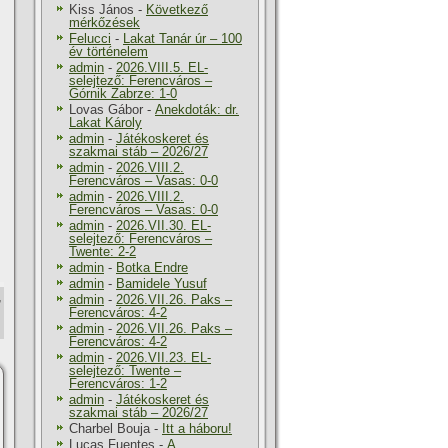
Kiss János
-
Következő
mérkőzések
Felucci
-
Lakat Tanár úr – 100
év történelem
admin
-
2026.VIII.5. EL-
selejtező: Ferencváros –
Górnik Zabrze: 1-0
Lovas Gábor
-
Anekdoták: dr.
Lakat Károly
admin
-
Játékoskeret és
szakmai stáb – 2026/27
admin
-
2026.VIII.2.
Ferencváros – Vasas: 0-0
admin
-
2026.VIII.2.
Ferencváros – Vasas: 0-0
admin
-
2026.VII.30. EL-
selejtező: Ferencváros –
Twente: 2-2
admin
-
Botka Endre
admin
-
Bamidele Yusuf
,
admin
-
2026.VII.26. Paks –
Ferencváros: 4-2
admin
-
2026.VII.26. Paks –
Ferencváros: 4-2
admin
-
2026.VII.23. EL-
selejtező: Twente –
Ferencváros: 1-2
admin
-
Játékoskeret és
szakmai stáb – 2026/27
Charbel Bouja
-
Itt a háboru!
Lucas Fuentes
-
A