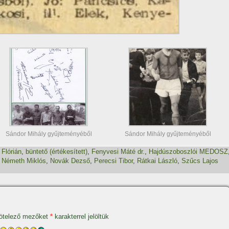
Sándor Mihály gyűjteményéből
Sándor Mihály gyűjteményéből
 Flórián
,
büntető (értékesí­tett)
,
Fenyvesi Máté dr.
,
Hajdúszoboszlói MEDOSZ
,
Németh Miklós
,
Novák Dezső
,
Perecsi Tibor
,
Rátkai László
,
Szűcs Lajos
ötelező mezőket
*
karakterrel jelöltük