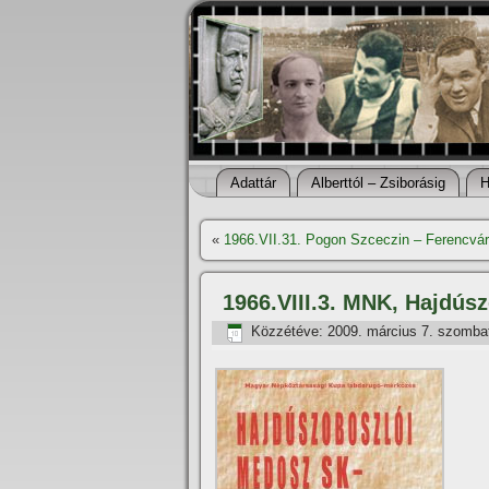
Adattár
Alberttól – Zsiborásig
H
«
1966.VII.31. Pogon Szceczin – Ferencvár
1966.VIII.3. MNK, Hajdú
Közzétéve:
2009. március 7. szomba