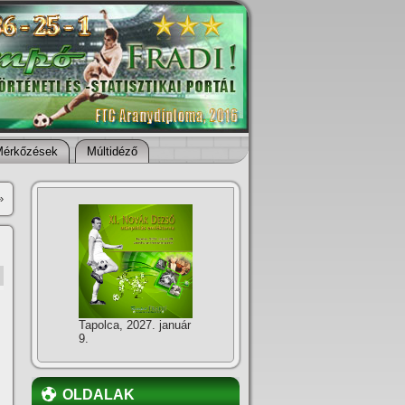
Mérkőzések
Múltidéző
»
Tapolca, 2027. január
9.
OLDALAK