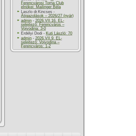
Ferencvárosi Torna Club
elnökei: Mailinger Béla
Laszlo dr.Kincses
-
Átigazolások – 2026/27 (nyár)
admin
-
2026.VII.16. EL-
selejtező: Ferencváros –
Vojvodina: 3-0
Erdélyi Dodi
-
Kuti László: 70
admin
-
2026.VII.9. EL-
selejtező: Vojvodina –
Ferencváros: 1-2