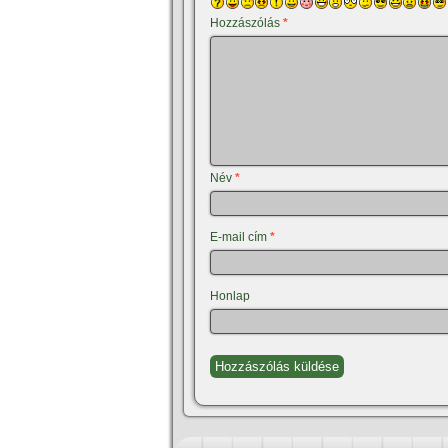
Hozzászólás
*
Név
*
E-mail cím
*
Honlap