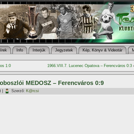
í­rek
Info
Interjúk
Jegyzetek
Kép, Könyv & Videotár
os 1:0
1966.VIII.7. Lucenec Opatova – Ferencváros 0:3
szoboszlói MEDOSZ – Ferencváros 0:9
t
|
Szerző:
K@rcsi