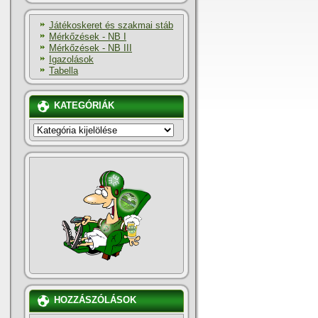
Játékoskeret és szakmai stáb
Mérkőzések - NB I
Mérkőzések - NB III
Igazolások
Tabella
KATEGÓRIÁK
KATEGÓRIÁK
HOZZÁSZÓLÁSOK