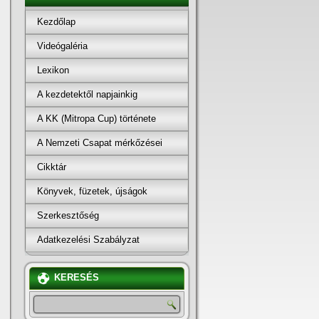
Kezdőlap
Videógaléria
Lexikon
A kezdetektől napjainkig
A KK (Mitropa Cup) története
A Nemzeti Csapat mérkőzései
Cikktár
Könyvek, füzetek, újságok
Szerkesztőség
Adatkezelési Szabályzat
KERESÉS