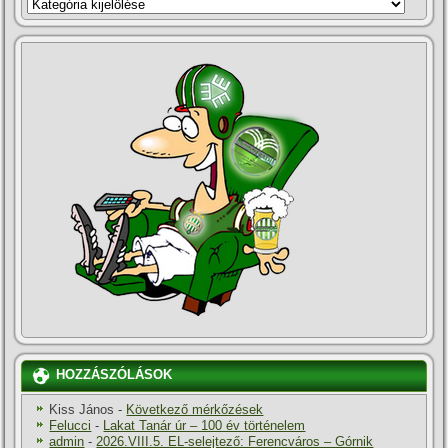
KATEGÓRIÁK
HOZZÁSZÓLÁSOK
Kiss János
-
Következő mérkőzések
Felucci
-
Lakat Tanár úr – 100 év történelem
admin
-
2026.VIII.5. EL-selejtező: Ferencváros – Górnik