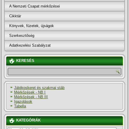
A Nemzeti Csapat mérkőzései
Cikktár
Könyvek, füzetek, újságok
Szerkesztőség
Adatkezelési Szabályzat
KERESÉS
Játékoskeret és szakmai stáb
Mérkőzések - NB I
Mérkőzések - NB III
Igazolások
Tabella
KATEGÓRIÁK