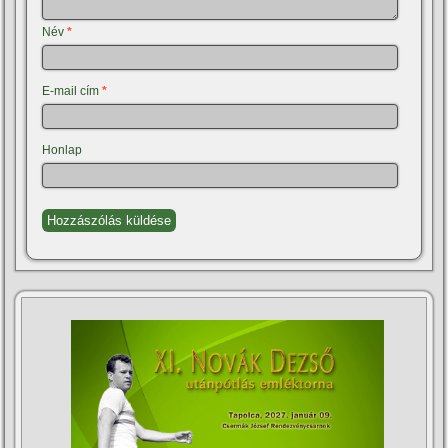
Név
*
E-mail cím
*
Honlap