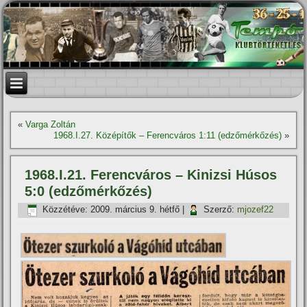
«
Varga Zoltán
1968.I.27. Középí­tők – Ferencváros 1:11 (edzőmérkőzés)
»
1968.I.21. Ferencváros – Kinizsi Húsos
5:0 (edzőmérkőzés)
Közzétéve:
2009. március 9. hétfő
|
Szerző:
mjozef22