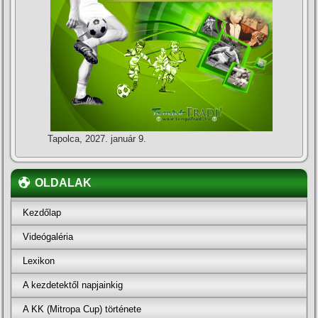
Tapolca, 2027. január 9.
OLDALAK
Kezdőlap
Videógaléria
Lexikon
A kezdetektől napjainkig
A KK (Mitropa Cup) története