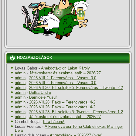
HOZZÁSZÓLÁSOK
Lovas Gábor
-
Anekdoták: dr. Lakat Károly
admin
-
Játékoskeret és szakmai stáb – 2026/27
admin
-
2026.VIII.2. Ferencváros – Vasas: 0-0
admin
-
2026.VIII.2. Ferencváros – Vasas: 0-0
admin
-
2026.VII.30. EL-selejtező: Ferencváros – Twente: 2-2
admin
-
Botka Endre
admin
-
Bamidele Yusuf
admin
-
2026.VII.26. Paks – Ferencváros: 4-2
admin
-
2026.VII.26. Paks – Ferencváros: 4-2
admin
-
2026.VII.23. EL-selejtező: Twente – Ferencváros: 1-2
admin
-
Játékoskeret és szakmai stáb – 2026/27
Charbel Bouja
-
Itt a háboru!
Lucas Fuentes
-
A Ferencvárosi Torna Club elnökei: Mailinger
Béla
Laszlo dr.Kincses
-
Átigazolások – 2026/27 (nyár)