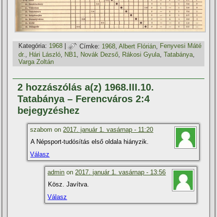
Kategória:
1968
|
Címke:
1968
,
Albert Flórián
,
Fenyvesi Máté
dr.
,
Hári László
,
NB1
,
Novák Dezső
,
Rákosi Gyula
,
Tatabánya
,
Varga Zoltán
2 hozzászólás a(z) 1968.III.10.
Tatabánya – Ferencváros 2:4
bejegyzéshez
szabom on
2017. január 1. vasárnap - 11:20
A Népsport-tudósí­tás első oldala hiányzik.
Válasz
admin
on
2017. január 1. vasárnap - 13:56
Kösz. Javí­tva.
Válasz