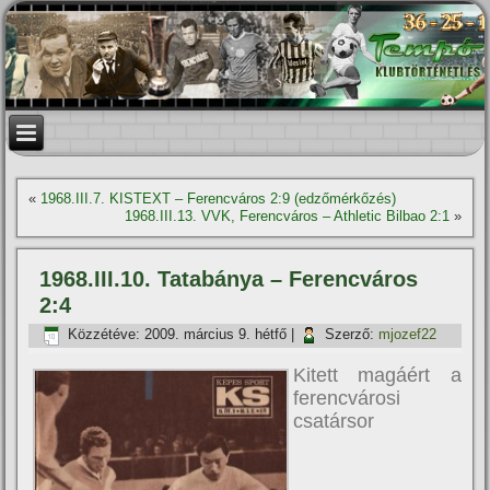
«
1968.III.7. KISTEXT – Ferencváros 2:9 (edzőmérkőzés)
1968.III.13. VVK, Ferencváros – Athletic Bilbao 2:1
»
1968.III.10. Tatabánya – Ferencváros
2:4
Közzétéve:
2009. március 9. hétfő
|
Szerző:
mjozef22
Kitett magáért a
ferencvárosi
csatársor