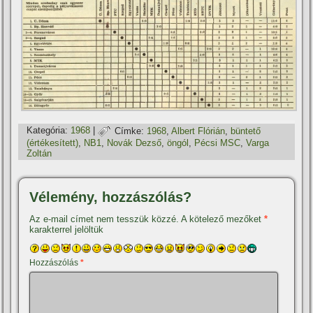
Kategória:
1968
|
Címke:
1968
,
Albert Flórián
,
büntető
(értékesí­tett)
,
NB1
,
Novák Dezső
,
öngól
,
Pécsi MSC
,
Varga
Zoltán
Vélemény, hozzászólás?
Az e-mail címet nem tesszük közzé.
A kötelező mezőket
*
karakterrel jelöltük
Hozzászólás
*