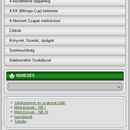
A kezdetektől napjainkig
A KK (Mitropa Cup) története
A Nemzeti Csapat mérkőzései
Cikktár
Könyvek, füzetek, újságok
Szerkesztőség
Adatkezelési Szabályzat
KERESÉS
Játékoskeret és szakmai stáb
Mérkőzések - NB I
Mérkőzések - NB III
Igazolások
Tabella