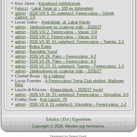
Kiss János
-
Következő mérkőzések
Felucci
-
Lakat Tanár úr – 100 év történelem
admin
-
2026.VIII.5. EL-selejtező: Ferencváros – Górnik
Zabrze: 1-0
Lovas Gábor
-
Anekdoták: dr. Lakat Károly
admin
-
Játékoskeret és szakmai stáb – 2026/27
admin
-
2026.VIII.2. Ferencváros – Vasas: 0-0
admin
-
2026.VIII.2. Ferencváros – Vasas: 0-0
admin
-
2026.VII.30. EL-selejtező: Ferencváros – Twente: 2-2
admin
-
Botka Endre
admin
-
Bamidele Yusuf
admin
-
2026.VII.26. Paks – Ferencváros: 4-2
admin
-
2026.VII.26. Paks – Ferencváros: 4-2
admin
-
2026.VII.23. EL-selejtező: Twente – Ferencváros: 1-2
admin
-
Játékoskeret és szakmai stáb – 2026/27
Charbel Bouja
-
Itt a háboru!
Lucas Fuentes
-
A Ferencvárosi Torna Club elnökei: Mailinger
Béla
Laszlo dr.Kincses
-
Átigazolások – 2026/27 (nyár)
admin
-
2026.VII.16. EL-selejtező: Ferencváros – Vojvodina: 3-0
Erdélyi Dodi
-
Kuti László: 70
admin
-
2026.VII.9. EL-selejtező: Vojvodina – Ferencváros: 1-2
Erkölcs
|
Erő
|
Egyetértés
Copyright © 2026. Minden jog fenntartva.
Designed by Tempó Fradi.