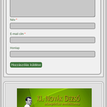
Név
*
E-mail cím
*
Honlap