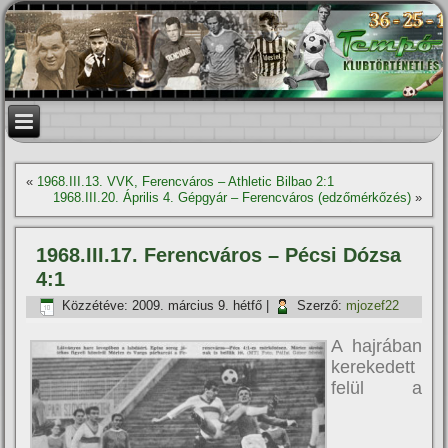
«
1968.III.13. VVK, Ferencváros – Athletic Bilbao 2:1
1968.III.20. Április 4. Gépgyár – Ferencváros (edzőmérkőzés)
»
1968.III.17. Ferencváros – Pécsi Dózsa
4:1
Közzétéve:
2009. március 9. hétfő
|
Szerző:
mjozef22
A hajrában
kerekedett
felül a