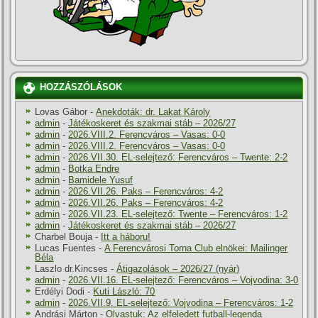
HOZZÁSZÓLÁSOK
Lovas Gábor
-
Anekdoták: dr. Lakat Károly
admin
-
Játékoskeret és szakmai stáb – 2026/27
admin
-
2026.VIII.2. Ferencváros – Vasas: 0-0
admin
-
2026.VIII.2. Ferencváros – Vasas: 0-0
admin
-
2026.VII.30. EL-selejtező: Ferencváros – Twente: 2-2
admin
-
Botka Endre
admin
-
Bamidele Yusuf
admin
-
2026.VII.26. Paks – Ferencváros: 4-2
admin
-
2026.VII.26. Paks – Ferencváros: 4-2
admin
-
2026.VII.23. EL-selejtező: Twente – Ferencváros: 1-2
admin
-
Játékoskeret és szakmai stáb – 2026/27
Charbel Bouja
-
Itt a háboru!
Lucas Fuentes
-
A Ferencvárosi Torna Club elnökei: Mailinger
Béla
Laszlo dr.Kincses
-
Átigazolások – 2026/27 (nyár)
admin
-
2026.VII.16. EL-selejtező: Ferencváros – Vojvodina: 3-0
Erdélyi Dodi
-
Kuti László: 70
admin
-
2026.VII.9. EL-selejtező: Vojvodina – Ferencváros: 1-2
Andrási Márton
-
Olvastuk: Az elfeledett futball-legenda