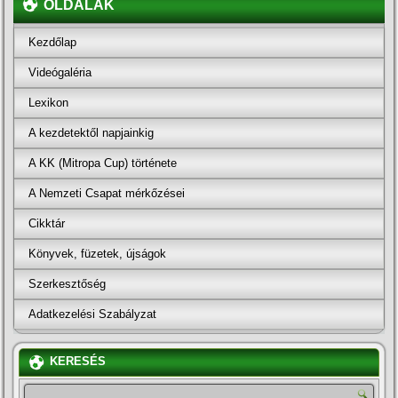
OLDALAK
Kezdőlap
Videógaléria
Lexikon
A kezdetektől napjainkig
A KK (Mitropa Cup) története
A Nemzeti Csapat mérkőzései
Cikktár
Könyvek, füzetek, újságok
Szerkesztőség
Adatkezelési Szabályzat
KERESÉS