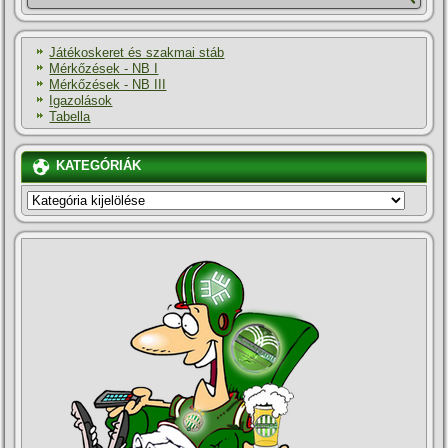
Játékoskeret és szakmai stáb
Mérkőzések - NB I
Mérkőzések - NB III
Igazolások
Tabella
KATEGÓRIÁK
KATEGÓRIÁK