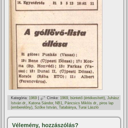
Kategória:
1969
|
Címke:
1969
,
büntető (értékesí­tett)
,
Juhász
István dr.
,
Katona Sándor
,
NB1
,
Páncsics Miklós dr.
,
piros lap
(emberelőny)
,
Szőke István
,
Tatabánya
,
Turai László
Vélemény, hozzászólás?