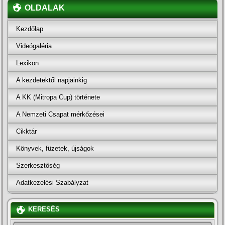
OLDALAK
Kezdőlap
Videógaléria
Lexikon
A kezdetektől napjainkig
A KK (Mitropa Cup) története
A Nemzeti Csapat mérkőzései
Cikktár
Könyvek, füzetek, újságok
Szerkesztőség
Adatkezelési Szabályzat
KERESÉS