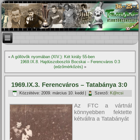
«
A góllövők nyomában (XIV.): Két király 55-ben
1969.IX.8. Hajdúszoboszlói Bocskai – Ferencváros 0:3
(edzőmérkőzés)
»
1969.IX.3. Ferencváros – Tatabánya 3:0
Közzétéve:
2009. március 10. kedd
|
Szerző:
K@rcsi
Az FTC a vártnál
könnyebben fektette
kétvállra a Tatabányát