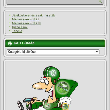
Játékoskeret és szakmai stáb
Mérkőzések - NB I
Mérkőzések - NB III
Igazolások
Tabella
KATEGÓRIÁK
KATEGÓRIÁK