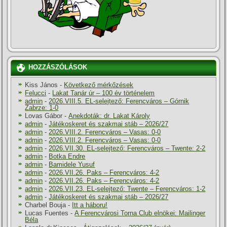
HOZZÁSZÓLÁSOK
Kiss János
-
Következő mérkőzések
Felucci
-
Lakat Tanár úr – 100 év történelem
admin
-
2026.VIII.5. EL-selejtező: Ferencváros – Górnik
Zabrze: 1-0
Lovas Gábor
-
Anekdoták: dr. Lakat Károly
admin
-
Játékoskeret és szakmai stáb – 2026/27
admin
-
2026.VIII.2. Ferencváros – Vasas: 0-0
admin
-
2026.VIII.2. Ferencváros – Vasas: 0-0
admin
-
2026.VII.30. EL-selejtező: Ferencváros – Twente: 2-2
admin
-
Botka Endre
admin
-
Bamidele Yusuf
admin
-
2026.VII.26. Paks – Ferencváros: 4-2
admin
-
2026.VII.26. Paks – Ferencváros: 4-2
admin
-
2026.VII.23. EL-selejtező: Twente – Ferencváros: 1-2
admin
-
Játékoskeret és szakmai stáb – 2026/27
Charbel Bouja
-
Itt a háboru!
Lucas Fuentes
-
A Ferencvárosi Torna Club elnökei: Mailinger
Béla