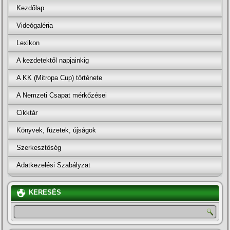
Kezdőlap
Videógaléria
Lexikon
A kezdetektől napjainkig
A KK (Mitropa Cup) története
A Nemzeti Csapat mérkőzései
Cikktár
Könyvek, füzetek, újságok
Szerkesztőség
Adatkezelési Szabályzat
KERESÉS