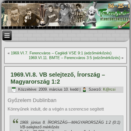
«
1969.VI.7. Ferencváros – Ceglédi VSE 9:1 (edzőmérkőzés)
1969.VI.11. BMTE – Ferencváros 3:5 (edzőmérkőzés)
»
1969.VI.8. VB selejtező, Írország –
Magyarország 1:2
Közzétéve:
2009. március 10. kedd
|
Szerző:
K@rcsi
Győzelem Dublinban
Könnyűnek indult, de a végén a szerencse segített
1969. június 8. ÍRORSZÁG—MAGYARORSZÁG 1:2 (0:1)
VB-selejtező mérkőzés