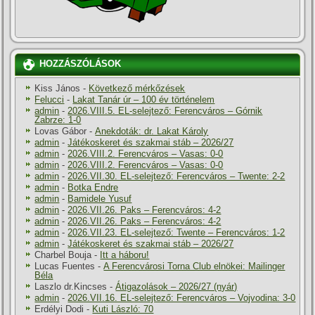
HOZZÁSZÓLÁSOK
Kiss János
-
Következő mérkőzések
Felucci
-
Lakat Tanár úr – 100 év történelem
admin
-
2026.VIII.5. EL-selejtező: Ferencváros – Górnik
Zabrze: 1-0
Lovas Gábor
-
Anekdoták: dr. Lakat Károly
admin
-
Játékoskeret és szakmai stáb – 2026/27
admin
-
2026.VIII.2. Ferencváros – Vasas: 0-0
admin
-
2026.VIII.2. Ferencváros – Vasas: 0-0
admin
-
2026.VII.30. EL-selejtező: Ferencváros – Twente: 2-2
admin
-
Botka Endre
admin
-
Bamidele Yusuf
admin
-
2026.VII.26. Paks – Ferencváros: 4-2
admin
-
2026.VII.26. Paks – Ferencváros: 4-2
admin
-
2026.VII.23. EL-selejtező: Twente – Ferencváros: 1-2
admin
-
Játékoskeret és szakmai stáb – 2026/27
Charbel Bouja
-
Itt a háboru!
Lucas Fuentes
-
A Ferencvárosi Torna Club elnökei: Mailinger
Béla
Laszlo dr.Kincses
-
Átigazolások – 2026/27 (nyár)
admin
-
2026.VII.16. EL-selejtező: Ferencváros – Vojvodina: 3-0
Erdélyi Dodi
-
Kuti László: 70