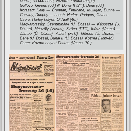
Dublin, 30 000 néző, vezette: Loraux (belga)
Góllövő: Givens (60.) ill. Dunai II (24.), Bene (80.)
Írország: Kelly — Brennan, Finucane, Mulligan, Dunne —
Conway, Dunphy — Leech, Hurlex, Rodgers, Givens
Csere: Hurley helyett O’ Neill (46.)
Magyarország: Szentmihályi (Ú. Dózsa) — Káposzta (Ú.
Dózsa), Mészöly (Vasas), Szűcs (FTC), Ihász (Vasas) —
Zámbó (Ú. Dózsa), Albert (FTC), Göröcs (Ú. Dózsa) —
Bene (Ú. Dózsa), Dunai II (Ú. Dózsa), Kozma (Honvéd)
Csere: Kozma helyett Farkas (Vasas, 70.)