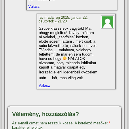
Válasz
lacimadár on
2015. január 22.
csütörtök - 21:20
Szuperklasszisok vagytok! Már,
ahogy meglelted! Tavaly találtam
rá valahol, „szörfölés” közben,
előtte sosem láttam , mert csak a
rádió közvetí­tette, nálunk nem volt
TV-adás … Valahova, valahogy
feltettem, de már én sem tudom,
hova és hogy
NÁLATOK
olvastam, hogy micsoda kritikákat
kapott a magyar csapat egy
írország elleni idegenbeli győzelem
után … hát, más világ volt …
Válasz
Vélemény, hozzászólás?
Az e-mail címet nem tesszük közzé.
A kötelező mezőket
*
karakterrel jelöltük