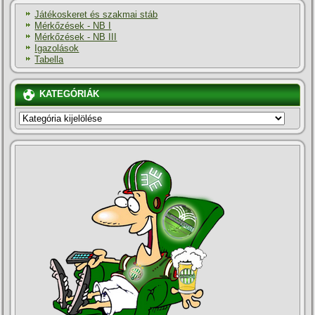
Játékoskeret és szakmai stáb
Mérkőzések - NB I
Mérkőzések - NB III
Igazolások
Tabella
KATEGÓRIÁK
KATEGÓRIÁK