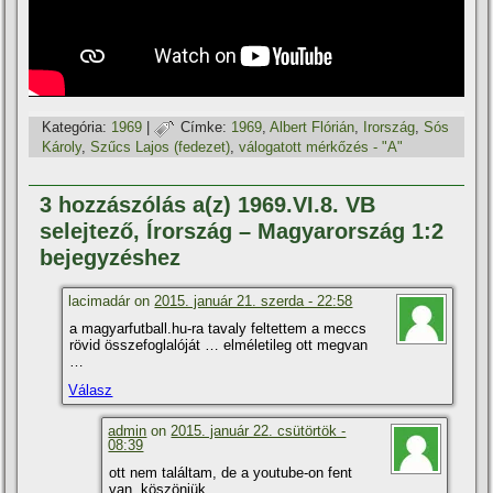
Kategória:
1969
|
Címke:
1969
,
Albert Flórián
,
Irország
,
Sós
Károly
,
Szűcs Lajos (fedezet)
,
válogatott mérkőzés - "A"
3 hozzászólás a(z) 1969.VI.8. VB
selejtező, Írország – Magyarország 1:2
bejegyzéshez
lacimadár on
2015. január 21. szerda - 22:58
a magyarfutball.hu-ra tavaly feltettem a meccs
rövid összefoglalóját … elméletileg ott megvan
…
Válasz
admin
on
2015. január 22. csütörtök -
08:39
ott nem találtam, de a youtube-on fent
van. köszönjük.