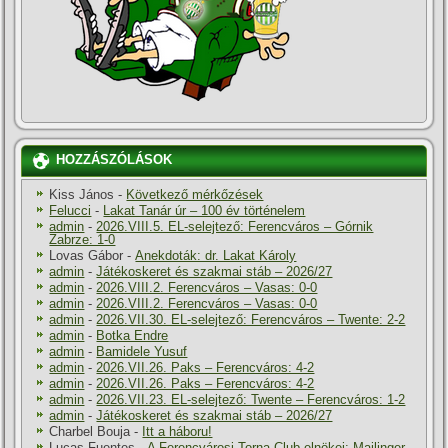
HOZZÁSZÓLÁSOK
Kiss János
-
Következő mérkőzések
Felucci
-
Lakat Tanár úr – 100 év történelem
admin
-
2026.VIII.5. EL-selejtező: Ferencváros – Górnik
Zabrze: 1-0
Lovas Gábor
-
Anekdoták: dr. Lakat Károly
admin
-
Játékoskeret és szakmai stáb – 2026/27
admin
-
2026.VIII.2. Ferencváros – Vasas: 0-0
admin
-
2026.VIII.2. Ferencváros – Vasas: 0-0
admin
-
2026.VII.30. EL-selejtező: Ferencváros – Twente: 2-2
admin
-
Botka Endre
admin
-
Bamidele Yusuf
admin
-
2026.VII.26. Paks – Ferencváros: 4-2
admin
-
2026.VII.26. Paks – Ferencváros: 4-2
admin
-
2026.VII.23. EL-selejtező: Twente – Ferencváros: 1-2
admin
-
Játékoskeret és szakmai stáb – 2026/27
Charbel Bouja
-
Itt a háboru!
Lucas Fuentes
-
A Ferencvárosi Torna Club elnökei: Mailinger