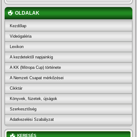
OLDALAK
Kezdőlap
Videógaléria
Lexikon
A kezdetektől napjainkig
A KK (Mitropa Cup) története
A Nemzeti Csapat mérkőzései
Cikktár
Könyvek, füzetek, újságok
Szerkesztőség
Adatkezelési Szabályzat
KERESÉS