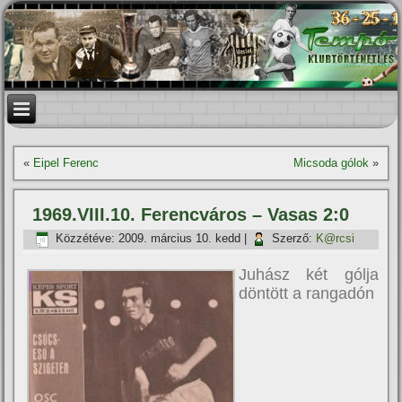
«
Eipel Ferenc
Micsoda gólok
»
1969.VIII.10. Ferencváros – Vasas 2:0
Közzétéve:
2009. március 10. kedd
|
Szerző:
K@rcsi
Juhász két gólja
döntött a rangadón