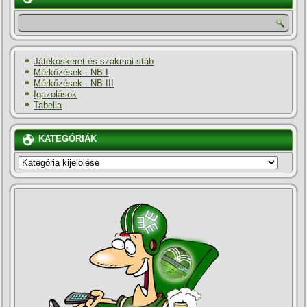
Játékoskeret és szakmai stáb
Mérkőzések - NB I
Mérkőzések - NB III
Igazolások
Tabella
KATEGÓRIÁK
KATEGÓRIÁK