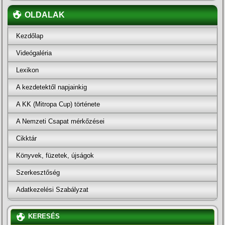
OLDALAK
Kezdőlap
Videógaléria
Lexikon
A kezdetektől napjainkig
A KK (Mitropa Cup) története
A Nemzeti Csapat mérkőzései
Cikktár
Könyvek, füzetek, újságok
Szerkesztőség
Adatkezelési Szabályzat
KERESÉS