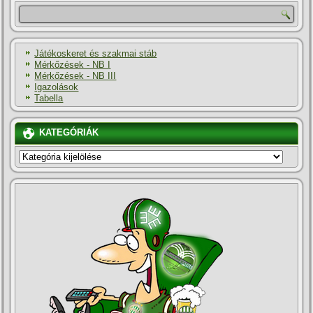
Játékoskeret és szakmai stáb
Mérkőzések - NB I
Mérkőzések - NB III
Igazolások
Tabella
KATEGÓRIÁK
KATEGÓRIÁK