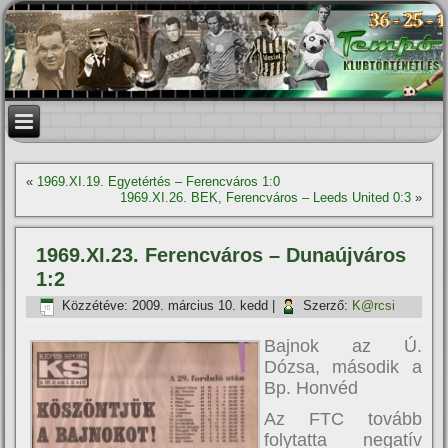
«
1969.XI.19. Egyetértés – Ferencváros 1:0
1969.XI.26. BEK, Ferencváros – Leeds United 0:3
»
1969.XI.23. Ferencváros – Dunaújváros
1:2
Közzétéve:
2009. március 10. kedd
|
Szerző:
K@rcsi
Bajnok az Ú.
Dózsa, második a
Bp. Honvéd
Az FTC tovább
folytatta negatív