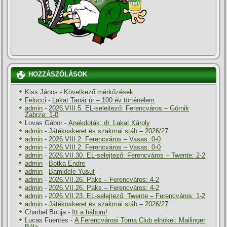
HOZZÁSZÓLÁSOK
Kiss János
-
Következő mérkőzések
Felucci
-
Lakat Tanár úr – 100 év történelem
admin
-
2026.VIII.5. EL-selejtező: Ferencváros – Górnik
Zabrze: 1-0
Lovas Gábor
-
Anekdoták: dr. Lakat Károly
admin
-
Játékoskeret és szakmai stáb – 2026/27
admin
-
2026.VIII.2. Ferencváros – Vasas: 0-0
admin
-
2026.VIII.2. Ferencváros – Vasas: 0-0
admin
-
2026.VII.30. EL-selejtező: Ferencváros – Twente: 2-2
admin
-
Botka Endre
admin
-
Bamidele Yusuf
admin
-
2026.VII.26. Paks – Ferencváros: 4-2
admin
-
2026.VII.26. Paks – Ferencváros: 4-2
admin
-
2026.VII.23. EL-selejtező: Twente – Ferencváros: 1-2
admin
-
Játékoskeret és szakmai stáb – 2026/27
Charbel Bouja
-
Itt a háboru!
Lucas Fuentes
-
A Ferencvárosi Torna Club elnökei: Mailinger
Béla