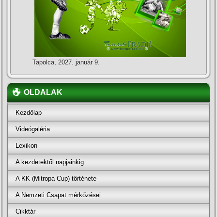
Tapolca, 2027. január 9.
OLDALAK
Kezdőlap
Videógaléria
Lexikon
A kezdetektől napjainkig
A KK (Mitropa Cup) története
A Nemzeti Csapat mérkőzései
Cikktár