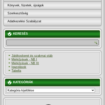
Könyvek, füzetek, újságok
Szerkesztőség
Adatkezelési Szabályzat
KERESÉS
Játékoskeret és szakmai stáb
Mérkőzések - NB I
Mérkőzések - NB III
Igazolások
Tabella
KATEGÓRIÁK
KATEGÓRIÁK