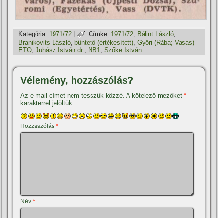
Kategória:
1971/72
|
Címke:
1971/72
,
Bálint László
,
Branikovits László
,
büntető (értékesí­tett)
,
Győri (Rába; Vasas)
ETO
,
Juhász István dr.
,
NB1
,
Szőke István
Vélemény, hozzászólás?
Az e-mail címet nem tesszük közzé.
A kötelező mezőket
*
karakterrel jelöltük
Hozzászólás
*
Név
*