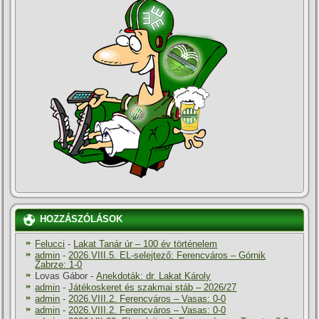
HOZZÁSZÓLÁSOK
Felucci
-
Lakat Tanár úr – 100 év történelem
admin
-
2026.VIII.5. EL-selejtező: Ferencváros – Górnik
Zabrze: 1-0
Lovas Gábor
-
Anekdoták: dr. Lakat Károly
admin
-
Játékoskeret és szakmai stáb – 2026/27
admin
-
2026.VIII.2. Ferencváros – Vasas: 0-0
admin
-
2026.VIII.2. Ferencváros – Vasas: 0-0