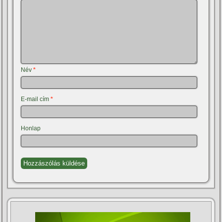
Név
*
E-mail cím
*
Honlap