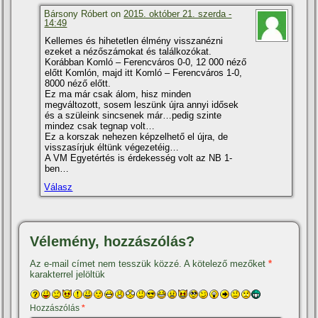
Bársony Róbert on
2015. október 21. szerda -
14:49
Kellemes és hihetetlen élmény visszanézni
ezeket a nézőszámokat és találkozókat.
Korábban Komló – Ferencváros 0-0, 12 000 néző
előtt Komlón, majd itt Komló – Ferencváros 1-0,
8000 néző előtt.
Ez ma már csak álom, hisz minden
megváltozott, sosem leszünk újra annyi idősek
és a szüleink sincsenek már…pedig szinte
mindez csak tegnap volt…
Ez a korszak nehezen képzelhető el újra, de
visszasí­rjuk éltünk végezetéig…
A VM Egyetértés is érdekesség volt az NB 1-
ben…
Válasz
Vélemény, hozzászólás?
Az e-mail címet nem tesszük közzé.
A kötelező mezőket
*
karakterrel jelöltük
Hozzászólás
*