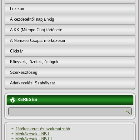
Lexikon
A kezdetektől napjainkig
A KK (Mitropa Cup) története
A Nemzeti Csapat mérkőzései
Cikktár
Könyvek, füzetek, újságok
Szerkesztőség
Adatkezelési Szabályzat
KERESÉS
Játékoskeret és szakmai stáb
Mérkőzések - NB I
Mérkőzések - NB III