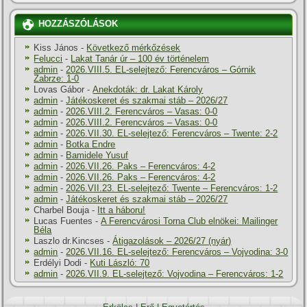
HOZZÁSZÓLÁSOK
Kiss János
-
Következő mérkőzések
Felucci
-
Lakat Tanár úr – 100 év történelem
admin
-
2026.VIII.5. EL-selejtező: Ferencváros – Górnik
Zabrze: 1-0
Lovas Gábor
-
Anekdoták: dr. Lakat Károly
admin
-
Játékoskeret és szakmai stáb – 2026/27
admin
-
2026.VIII.2. Ferencváros – Vasas: 0-0
admin
-
2026.VIII.2. Ferencváros – Vasas: 0-0
admin
-
2026.VII.30. EL-selejtező: Ferencváros – Twente: 2-2
admin
-
Botka Endre
admin
-
Bamidele Yusuf
admin
-
2026.VII.26. Paks – Ferencváros: 4-2
admin
-
2026.VII.26. Paks – Ferencváros: 4-2
admin
-
2026.VII.23. EL-selejtező: Twente – Ferencváros: 1-2
admin
-
Játékoskeret és szakmai stáb – 2026/27
Charbel Bouja
-
Itt a háboru!
Lucas Fuentes
-
A Ferencvárosi Torna Club elnökei: Mailinger
Béla
Laszlo dr.Kincses
-
Átigazolások – 2026/27 (nyár)
admin
-
2026.VII.16. EL-selejtező: Ferencváros – Vojvodina: 3-0
Erdélyi Dodi
-
Kuti László: 70
admin
-
2026.VII.9. EL-selejtező: Vojvodina – Ferencváros: 1-2