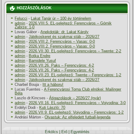
HOZZÁSZÓLÁSOK
Felucci
-
Lakat Tanár úr – 100 év történelem
admin
-
2026.VIII.5. EL-selejtező: Ferencváros – Górnik
Zabrze: 1-0
Lovas Gábor
-
Anekdoták: dr. Lakat Károly
admin
-
Játékoskeret és szakmai stáb – 2026/27
admin
-
2026.VIII.2. Ferencváros – Vasas: 0-0
admin
-
2026.VIII.2. Ferencváros – Vasas: 0-0
admin
-
2026.VII.30. EL-selejtező: Ferencváros – Twente: 2-2
admin
-
Botka Endre
admin
-
Bamidele Yusuf
admin
-
2026.VII.26. Paks – Ferencváros: 4-2
admin
-
2026.VII.26. Paks – Ferencváros: 4-2
admin
-
2026.VII.23. EL-selejtező: Twente – Ferencváros: 1-2
admin
-
Játékoskeret és szakmai stáb – 2026/27
Charbel Bouja
-
Itt a háboru!
Lucas Fuentes
-
A Ferencvárosi Torna Club elnökei: Mailinger
Béla
Laszlo dr.Kincses
-
Átigazolások – 2026/27 (nyár)
admin
-
2026.VII.16. EL-selejtező: Ferencváros – Vojvodina: 3-0
Erdélyi Dodi
-
Kuti László: 70
admin
-
2026.VII.9. EL-selejtező: Vojvodina – Ferencváros: 1-2
Andrási Márton
-
Olvastuk: Az elfeledett futball-legenda
Erkölcs
|
Erő
|
Egyetértés