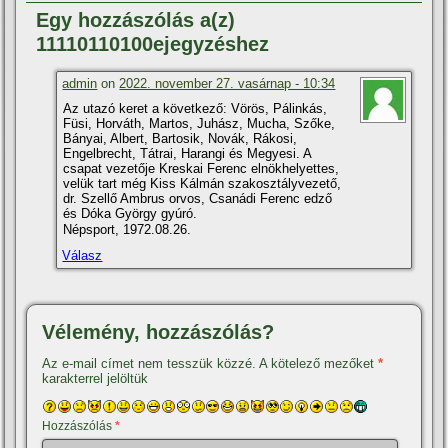
Egy hozzászólás a(z)
11110110100ejegyzéshez
admin
on
2022. november 27. vasárnap - 10:34
Az utazó keret a következő: Vörös, Pálinkás,
Füsi, Horváth, Martos, Juhász, Mucha, Szőke,
Bányai, Albert, Bartosik, Novák, Rákosi,
Engelbrecht, Tátrai, Harangi és Megyesi. A
csapat vezetője Kreskai Ferenc elnökhelyettes,
velük tart még Kiss Kálmán szakosztályvezető,
dr. Szellő Ambrus orvos, Csanádi Ferenc edző
és Dóka György gyúró.
Népsport, 1972.08.26.
Válasz
Vélemény, hozzászólás?
Az e-mail címet nem tesszük közzé.
A kötelező mezőket
*
karakterrel jelöltük
Hozzászólás
*