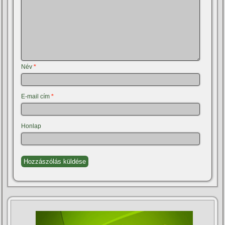
Név
*
E-mail cím
*
Honlap