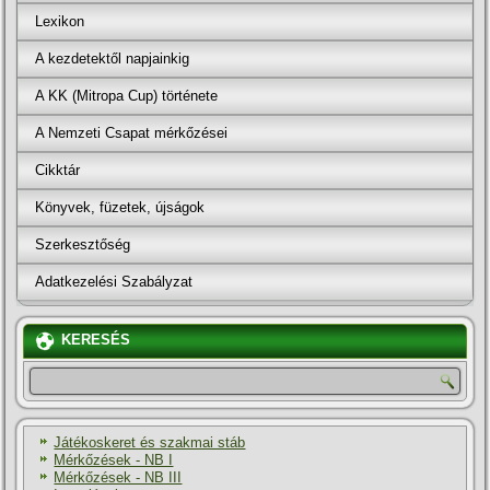
Lexikon
A kezdetektől napjainkig
A KK (Mitropa Cup) története
A Nemzeti Csapat mérkőzései
Cikktár
Könyvek, füzetek, újságok
Szerkesztőség
Adatkezelési Szabályzat
KERESÉS
Játékoskeret és szakmai stáb
Mérkőzések - NB I
Mérkőzések - NB III