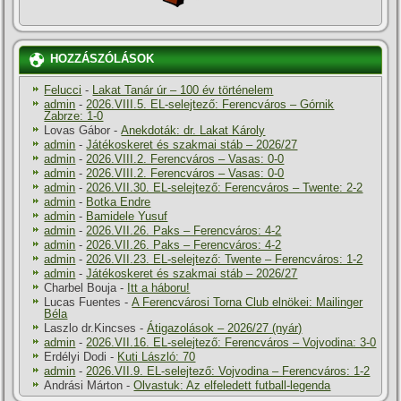
HOZZÁSZÓLÁSOK
Felucci
-
Lakat Tanár úr – 100 év történelem
admin
-
2026.VIII.5. EL-selejtező: Ferencváros – Górnik
Zabrze: 1-0
Lovas Gábor
-
Anekdoták: dr. Lakat Károly
admin
-
Játékoskeret és szakmai stáb – 2026/27
admin
-
2026.VIII.2. Ferencváros – Vasas: 0-0
admin
-
2026.VIII.2. Ferencváros – Vasas: 0-0
admin
-
2026.VII.30. EL-selejtező: Ferencváros – Twente: 2-2
admin
-
Botka Endre
admin
-
Bamidele Yusuf
admin
-
2026.VII.26. Paks – Ferencváros: 4-2
admin
-
2026.VII.26. Paks – Ferencváros: 4-2
admin
-
2026.VII.23. EL-selejtező: Twente – Ferencváros: 1-2
admin
-
Játékoskeret és szakmai stáb – 2026/27
Charbel Bouja
-
Itt a háboru!
Lucas Fuentes
-
A Ferencvárosi Torna Club elnökei: Mailinger
Béla
Laszlo dr.Kincses
-
Átigazolások – 2026/27 (nyár)
admin
-
2026.VII.16. EL-selejtező: Ferencváros – Vojvodina: 3-0
Erdélyi Dodi
-
Kuti László: 70
admin
-
2026.VII.9. EL-selejtező: Vojvodina – Ferencváros: 1-2
Andrási Márton
-
Olvastuk: Az elfeledett futball-legenda