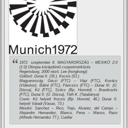
1972. szeptember 8. MAGYARORSZÁG – MEXIKÓ 2:0
(1:0) Olimpia középdöntő csoportmérkőzés
Regensburg, 2000 néző, Lee (hongkongi)
Góllövő: Dunai II. (35.), Kocsis (53.)
Magyarország: Géczi (FTC) – Vépi (FTC), Kovács
(Videoton), Bálint (FTC), Páncsics (FTC) – Dunai III. (Ú.
Dózsa), Kű (FTC), Szűcs (Bp. Honvéd) – Branikovits
(FTC), Dunai II. (Ú. Dózsa), Tóth K. (Tatabánya)
Csere: Kű helyett Kocsis (Bp. Honvéd, 46.) Dunai II.
helyett Váradi (Vasas, 73.)
Mexikó: Sanchez – Rico, Trejo, Alvarez, del Campo –
Alejandro Hernandez, Blanco, Pena – Manzo, Razo
(Alfredo Hernandez 77.), Cuellar