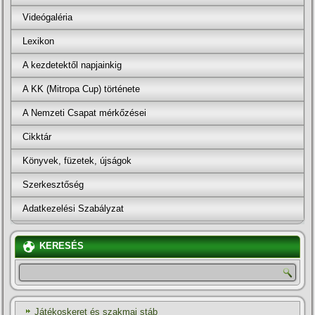
Videógaléria
Lexikon
A kezdetektől napjainkig
A KK (Mitropa Cup) története
A Nemzeti Csapat mérkőzései
Cikktár
Könyvek, füzetek, újságok
Szerkesztőség
Adatkezelési Szabályzat
KERESÉS
Játékoskeret és szakmai stáb