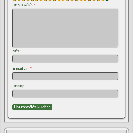
Hozzászólás
*
Név
*
E-mail cím
*
Honlap