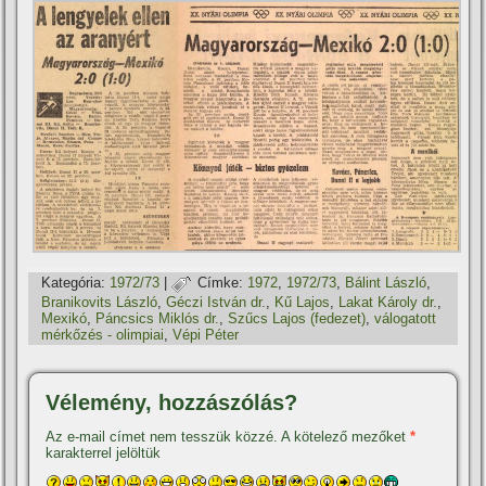
Kategória:
1972/73
|
Címke:
1972
,
1972/73
,
Bálint László
,
Branikovits László
,
Géczi István dr.
,
Kű Lajos
,
Lakat Károly dr.
,
Mexikó
,
Páncsics Miklós dr.
,
Szűcs Lajos (fedezet)
,
válogatott
mérkőzés - olimpiai
,
Vépi Péter
Vélemény, hozzászólás?
Az e-mail címet nem tesszük közzé.
A kötelező mezőket
*
karakterrel jelöltük