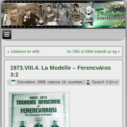
«
Jubileumi év előtt
Az Üllői út fölött kiderült az ég
»
1973.VIII.4. La Modelle – Ferencváros
3:2
Közzétéve:
2009. március 14. szombat
|
Szerző:
K@rcsi