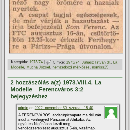
Kategória:
1973/74
|
Címke:
1973/74
,
Juhász István dr.
,
La
Modelle
,
Mucha József
,
nemzetközi mérkőzés
,
nsmiss25
2 hozzászólás a(z) 1973.VIII.4. La
Modelle – Ferencváros 3:2
bejegyzéshez
admin
on
2022. november 30. szerda - 15:40
A FERENCVÁROS labdarúgócsapata ma délután
indul a Ferihegyről Párizson át Afrikába. Az
együttes Nigériában kezdi meg
vendégszereplését augusztus 5-én, vasárnap.