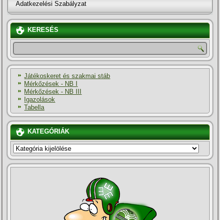
Adatkezelési Szabályzat
KERESÉS
Játékoskeret és szakmai stáb
Mérkőzések - NB I
Mérkőzések - NB III
Igazolások
Tabella
KATEGÓRIÁK
KATEGÓRIÁK