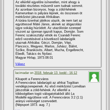
Az ellenfél egyelőre ismeretlen, mint ahogy a
további részletes műsorról sem tudnak semmit.
Az azonban bizonyos, hogy a zöld-fehérek
Kamerunban is pályára lépnek, és összesen öt
mérkőzést játszanak Afrikában.
A túrára tizenhat játékos utazik, de nem tart az
együttessel Máté János, akinek az átigazolási
ügye sokáig húzódott. Az utazólistán szerepel
viszont az újonnan igazolt kapus, Domján. Som
Ferenc szakosztályi elnök és Csanádi Ferenc
edző vezetésével a következő labdarúgók
utaznak Afrikába: Géczi, Domján, Vépi,
Páncsics, Megyesi, Martos, Juhász, Bálint,
Szőke, Branikovits, Albert, Mucha, Engelbrecht,
Ebedli, Takács és Nyilasi.
Magyar Hírlap, 1973.08.01
Válasz
lacimadar on
2018. február 13. kedd - 16:12
Kikapott a Ferencváros
A Ferencváros labdarúgói az afrikai Togóban
vendégszerepeinek. Az első mérkőzést Loméban
játszották a zöld-fehérek. Az ellenfél a
többségében togói válogatottakból álló La
Modellé együttese volt. A Ferencváros 3:2 (1:1)
arányú vereséget szenvedett.
(Népsport 1973. aug. 7.)