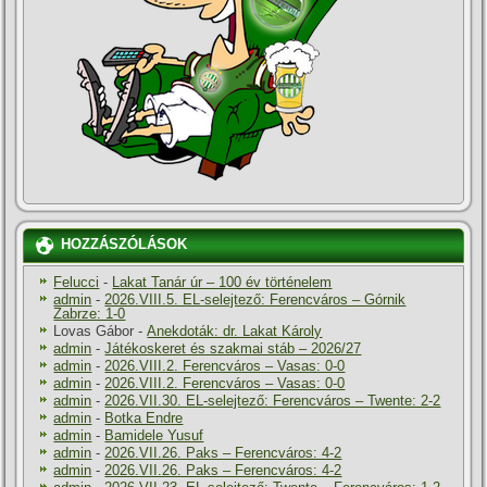
HOZZÁSZÓLÁSOK
Felucci
-
Lakat Tanár úr – 100 év történelem
admin
-
2026.VIII.5. EL-selejtező: Ferencváros – Górnik
Zabrze: 1-0
Lovas Gábor
-
Anekdoták: dr. Lakat Károly
admin
-
Játékoskeret és szakmai stáb – 2026/27
admin
-
2026.VIII.2. Ferencváros – Vasas: 0-0
admin
-
2026.VIII.2. Ferencváros – Vasas: 0-0
admin
-
2026.VII.30. EL-selejtező: Ferencváros – Twente: 2-2
admin
-
Botka Endre
admin
-
Bamidele Yusuf
admin
-
2026.VII.26. Paks – Ferencváros: 4-2
admin
-
2026.VII.26. Paks – Ferencváros: 4-2