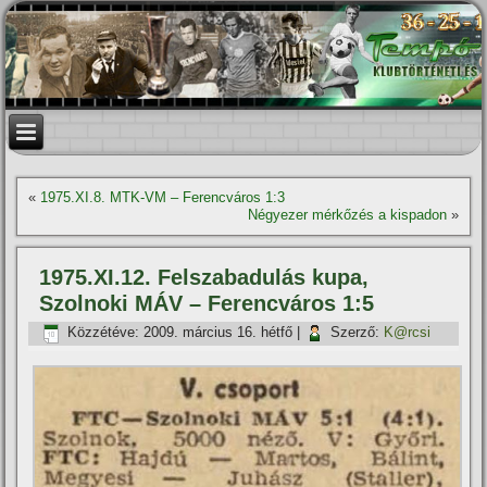
«
1975.XI.8. MTK-VM – Ferencváros 1:3
Négyezer mérkőzés a kispadon
»
1975.XI.12. Felszabadulás kupa,
Szolnoki MÁV – Ferencváros 1:5
Közzétéve:
2009. március 16. hétfő
|
Szerző:
K@rcsi