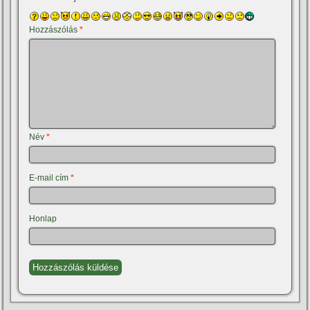
Hozzászólás
*
Név
*
E-mail cím
*
Honlap