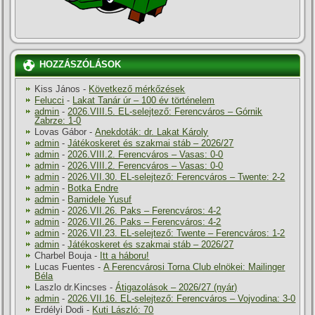
HOZZÁSZÓLÁSOK
Kiss János
-
Következő mérkőzések
Felucci
-
Lakat Tanár úr – 100 év történelem
admin
-
2026.VIII.5. EL-selejtező: Ferencváros – Górnik
Zabrze: 1-0
Lovas Gábor
-
Anekdoták: dr. Lakat Károly
admin
-
Játékoskeret és szakmai stáb – 2026/27
admin
-
2026.VIII.2. Ferencváros – Vasas: 0-0
admin
-
2026.VIII.2. Ferencváros – Vasas: 0-0
admin
-
2026.VII.30. EL-selejtező: Ferencváros – Twente: 2-2
admin
-
Botka Endre
admin
-
Bamidele Yusuf
admin
-
2026.VII.26. Paks – Ferencváros: 4-2
admin
-
2026.VII.26. Paks – Ferencváros: 4-2
admin
-
2026.VII.23. EL-selejtező: Twente – Ferencváros: 1-2
admin
-
Játékoskeret és szakmai stáb – 2026/27
Charbel Bouja
-
Itt a háboru!
Lucas Fuentes
-
A Ferencvárosi Torna Club elnökei: Mailinger
Béla
Laszlo dr.Kincses
-
Átigazolások – 2026/27 (nyár)
admin
-
2026.VII.16. EL-selejtező: Ferencváros – Vojvodina: 3-0
Erdélyi Dodi
-
Kuti László: 70