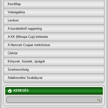
Kezdőlap
Videógaléria
Lexikon
A kezdetektől napjainkig
A KK (Mitropa Cup) története
A Nemzeti Csapat mérkőzései
Cikktár
Könyvek, füzetek, újságok
Szerkesztőség
Adatkezelési Szabályzat
KERESÉS