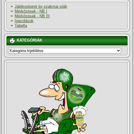
Játékoskeret és szakmai stáb
Mérkőzések - NB I
Mérkőzések - NB III
Igazolások
Tabella
KATEGÓRIÁK
KATEGÓRIÁK