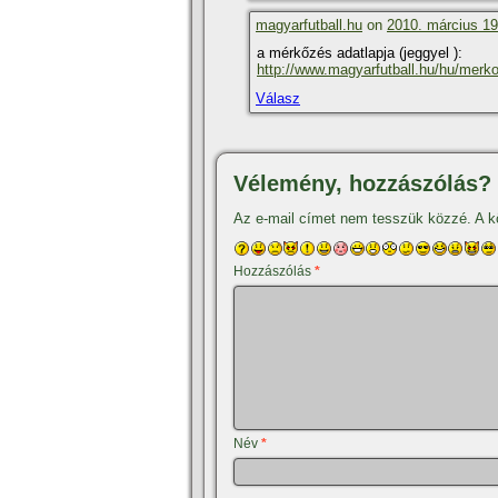
magyarfutball.hu
on
2010. március 19
a mérkőzés adatlapja (jeggyel ):
http://www.magyarfutball.hu/hu/merk
Válasz
Vélemény, hozzászólás?
Az e-mail címet nem tesszük közzé.
A k
Hozzászólás
*
Név
*