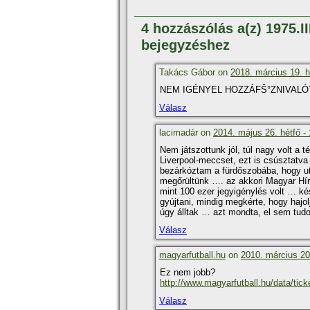
4 hozzászólás a(z) 1975.I
bejegyzéshez
Takács Gábor on
2018. március 19. h
NEM IGÉNYEL HOZZÁFŠ°ZNIVALÓT
Válasz
lacimadár on
2014. május 26. hétfő -
Nem játszottunk jól, túl nagy volt a t
Liverpool-meccset, ezt is csúsztatv
bezárkóztam a fürdőszobába, hogy u
megőrültünk …. az akkori Magyar Hí­rla
mint 100 ezer jegyigénylés volt … kés
gyújtani, mindig megkérte, hogy hajo
úgy álltak … azt mondta, el sem tudo
Válasz
magyarfutball.hu
on
2010. március 20
Ez nem jobb?
http://www.magyarfutball.hu/data/tick
Válasz