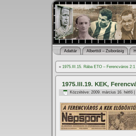
Adattár
Alberttól – Zsiborásig
H
«
1975.III.15. Rába ETO – Ferencváros 2:1
1975.III.19. KEK, Ferenc
Közzétéve:
2009. március 16. hétfő
|