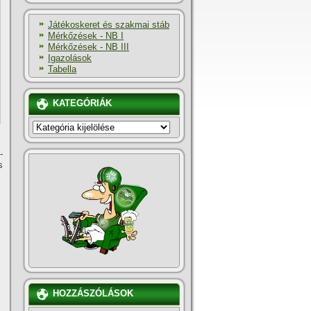
Játékoskeret és szakmai stáb
Mérkőzések - NB I
Mérkőzések - NB III
Igazolások
Tabella
KATEGÓRIÁK
KATEGÓRIÁK
­
s
HOZZÁSZÓLÁSOK