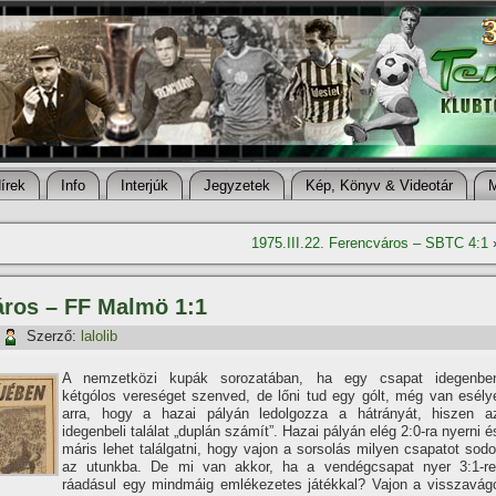
í­rek
Info
Interjúk
Jegyzetek
Kép, Könyv & Videotár
1975.III.22. Ferencváros – SBTC 4:1
város – FF Malmö 1:1
Szerző:
lalolib
A nemzetközi kupák sorozatában, ha egy csapat idegenbe
kétgólos vereséget szenved, de lőni tud egy gólt, még van esély
arra, hogy a hazai pályán ledolgozza a hátrányát, hiszen a
idegenbeli találat „duplán számí­t”. Hazai pályán elég 2:0-ra nyerni é
máris lehet találgatni, hogy vajon a sorsolás milyen csapatot sodo
az utunkba. De mi van akkor, ha a vendégcsapat nyer 3:1-re
ráadásul egy mindmáig emlékezetes játékkal? Vajon a visszavág