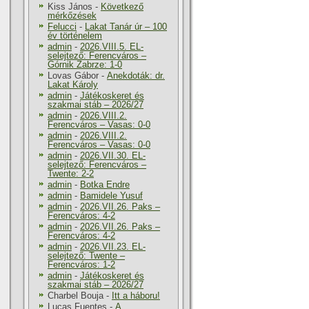
Kiss János
-
Következő
mérkőzések
Felucci
-
Lakat Tanár úr – 100
év történelem
admin
-
2026.VIII.5. EL-
selejtező: Ferencváros –
Górnik Zabrze: 1-0
Lovas Gábor
-
Anekdoták: dr.
Lakat Károly
admin
-
Játékoskeret és
szakmai stáb – 2026/27
admin
-
2026.VIII.2.
Ferencváros – Vasas: 0-0
admin
-
2026.VIII.2.
Ferencváros – Vasas: 0-0
admin
-
2026.VII.30. EL-
selejtező: Ferencváros –
Twente: 2-2
admin
-
Botka Endre
admin
-
Bamidele Yusuf
admin
-
2026.VII.26. Paks –
Ferencváros: 4-2
admin
-
2026.VII.26. Paks –
Ferencváros: 4-2
admin
-
2026.VII.23. EL-
selejtező: Twente –
Ferencváros: 1-2
admin
-
Játékoskeret és
szakmai stáb – 2026/27
Charbel Bouja
-
Itt a háboru!
Lucas Fuentes
-
A