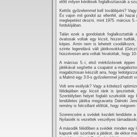
előtt milyen kérdések foglalkoztassák a sz
Kettős győzelemmel kell továbbjutni? Vagy
És vajon mit gondol az ellenfél, aki haza
meglepetést okozni, mint 1975. március 5.
fordulójában.
Talán ezek a gondolatok foglalkoztatták a
óvatosak voltak egy kicsit, hiszen tudták
képes. Amin nem is lehetett csodálkozni, 
szinte legendává vált játékosokkal (
Géczi
húszévesen arra voltak hivatottak, hogy 10
A március 5.-i, első mérkőzésnek éppen e
játékával segí­tette a csapatot a magabizt
magabiztosan készült arra, hogy ledolgozza 
a Malmö egy 3:0-s győzelemmel juthatott vo
Volt erre esélyük? Vagy a kötelező optimi
félidejében egy kicsit ránk is ijesztett
Szentélyben helyet foglaló szurkolók egy 
lendületes játéka megzavarta Dalnoki Jen
remény is felcsillant előttük, hogy mégsem
Szerencsére a svédek kezdeti lendülete a 
Nyilasiék is vezettek veszélyes támadások
A második félidőben a svédek minden egy la
kapunk elé szorí­tani a játékot, de ekkor m