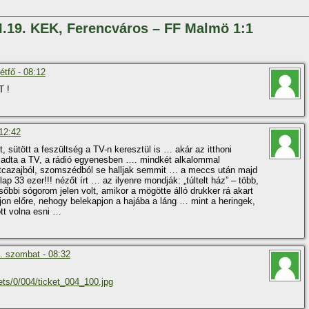
II.19. KEK, Ferencváros – FF Malmö 1:1
étfő - 08:12
 !
 12:42
ét, sütött a feszültség a TV-n keresztül is … akár az itthoni
a adta a TV, a rádió egyenesben …. mindkét alkalommal
tcazajból, szomszédból se halljak semmit … a meccs után majd
p 33 ezer!!! nézőt í­rt … az ilyenre mondják: „túltelt ház” – több,
őbbi sógorom jelen volt, amikor a mögötte álló drukker rá akart
ljon előre, nehogy belekapjon a hajába a láng … mint a heringek,
tt volna esni …
. szombat - 08:32
ets/0/004/ticket_004_100.jpg