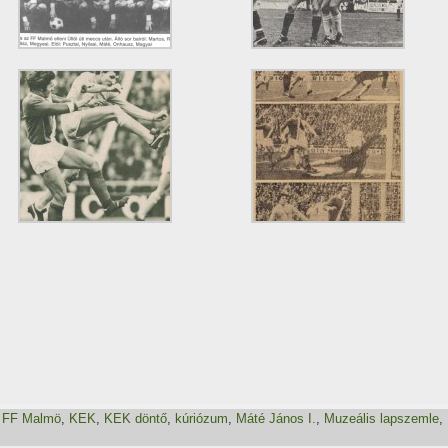
,
FF Malmö
,
KEK
,
KEK döntő
,
kúriózum
,
Máté János I.
,
Muzeális lapszemle
,