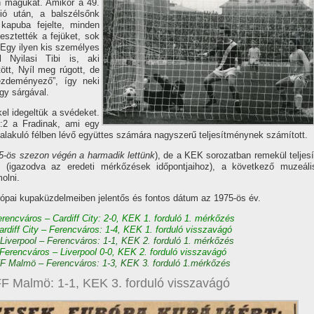
n magukat. Amikor a 49.
ó után, a balszélsőnk
kapuba fejelte, minden
vesztették a fejüket, sok
Egy ilyen kis személyes
 Nyilasi Tibi is, aki
tt, Nyí­l meg rúgott, de
zdeményező”, í­gy neki
egy sárgával.
el idegeltük a svédeket.
:2 a Fradinak, ami egy
talakuló félben lévő együttes számára nagyszerű teljesí­tménynek számí­tott.
5-ös szezon végén a harmadik lettünk
), de a KEK sorozatban remekül teljesí
ól (igazodva az eredeti mérkőzések időpontjaihoz), a következő muzeáli
olni.
rópai kupaküzdelmeiben jelentős és fontos dátum az 1975-ös év.
Ferencváros – Cardiff City: 2-0, KEK 1. forduló 1. mérkőzés
Cardiff City – Ferencváros: 1-4, KEK 1. forduló visszavágó
 Liverpool – Ferencváros: 1-1, KEK 2. forduló 1. mérkőzés
: Ferencváros – Liverpool 0-0, KEK 2. forduló visszavágó
F Malmö – Ferencváros: 1-3, KEK 3. forduló 1.mérkőzés
F Malmö: 1-1, KEK 3. forduló visszavágó