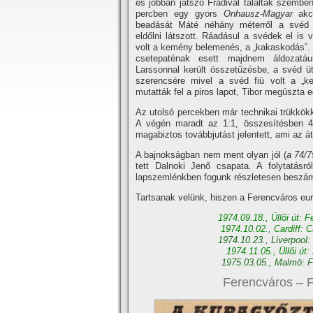
és jobban játszó Fradival találták szembe
percben egy gyors
Onhausz-Magyar
akci
beadását Máté néhány méterről a svéd 
eldőlni látszott. Ráadásul a svédek el is 
volt a kemény belemenés, a „kakaskodás”. 
csetepaténak esett majdnem áldozatául
Larssonnal került összetűzésbe, a svéd ütö
szerencsére mivel a svéd fiú volt a „ke
mutatták fel a piros lapot, Tibor megúszta 
Az utolsó percekben már technikai trükkökk
A végén maradt az 1:1, összesí­tésben 4
magabiztos továbbjutást jelentett, ami az á
A bajnokságban nem ment olyan jól (
a 74/7
tett Dalnoki Jenő csapata. A folytatásr
lapszemlénkben fogunk részletesen beszám
Tartsanak velünk, hiszen a Ferencváros eu
1974.09.18., Üllői út: 
1974.10.02., Cardiff: 
1974.10.23., Liverpool:
1974.11.05., Üllői út
1975.03.05., Malmö: F
Ferencváros – F