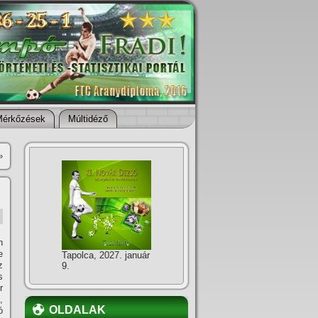
Mérkőzések
Múltidéző
»
n
e
Tapolca, 2027. január
z
9.
s
r
,
OLDALAK
ó