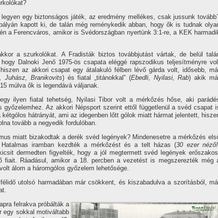
urkolókat?
 legyen egy biztonságos játék, az eredmény mellékes, csak jussunk tovább
i pályán kapott ki, de talán még reménykedik abban, hogy ők is tudnak olya
-én a Ferencváros, amikor is Svédországban nyertünk 3:1-re, a KEK harmadi
kkor a szurkolókat. A Fradisták biztos továbbjutást vártak, de belül talá
, hogy Dalnoki Jenő 1975-ös csapata eléggé rapszodikus teljesí­tményre vol
hiszen az akkori csapat egy átalakuló félben lévő gárda volt, idősebb, má
, Juhász, Branikovits
) és fiatal „titánokkal” (
Ebedli, Nyilasi, Rab
) akik má
-15 múlva ők is legendává váljanak.
gy ilyen fiatal tehetség, Nyilasi Tibor volt a mérkőzés hőse, aki parádé
os győzelemhez. Az akkori Népsport szerint ettől függetlenül a svéd csapat i
kétgólos hátrányát, ami az idegenben lőtt gólok miatt hármat jelentett, hisze
lna tovább a negyedik fordulóban.
zmus miatt bizakodtak a derék svéd legények? Mindenesetre a mérkőzés els
ek. Hatalmas iramban kezdték a mérkőzést és a telt házas (
30 ezer néző
kicsit dermedten figyelték, hogy a jól megtermett svéd legények erőszakos
ő fiait. Ráadásul, amikor a 18. percben a vezetést is megszerezték még 
 volt álom a háromgólos győzelem lehetősége.
félidő utolsó harmadában már csökkent, és kiszabadulva a szorí­tásból, má
at.
pra felrakva próbálták a
ár egy sokkal motiváltabb