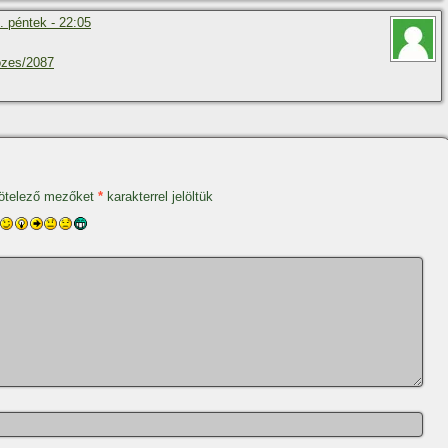
. péntek - 22:05
ozes/2087
ötelező mezőket
*
karakterrel jelöltük