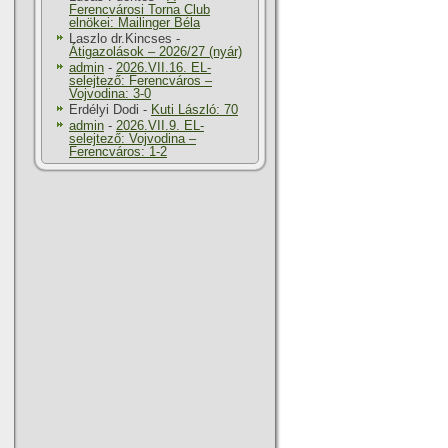
Ferencvárosi Torna Club
elnökei: Mailinger Béla
Laszlo dr.Kincses
-
Átigazolások – 2026/27 (nyár)
admin
-
2026.VII.16. EL-
selejtező: Ferencváros –
Vojvodina: 3-0
Erdélyi Dodi
-
Kuti László: 70
admin
-
2026.VII.9. EL-
selejtező: Vojvodina –
Ferencváros: 1-2