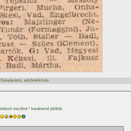
,
Dunaújváros
,
edzőmérkőzés
ötelező mezőket
*
karakterrel jelöltük