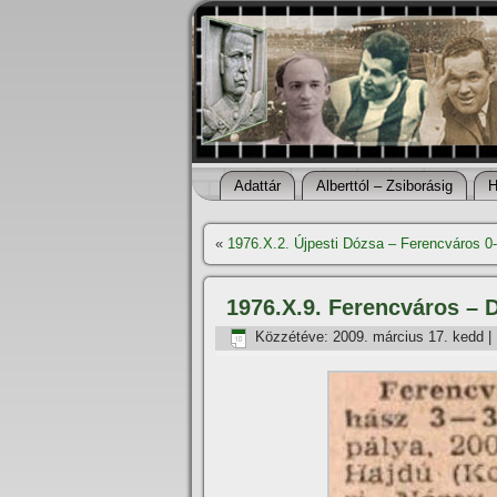
Adattár
Alberttól – Zsiborásig
H
«
1976.X.2. Újpesti Dózsa – Ferencváros 0
1976.X.9. Ferencváros – 
Közzétéve:
2009. március 17. kedd
|