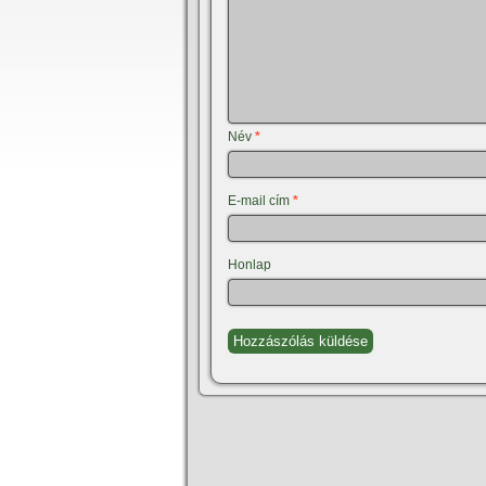
Név
*
E-mail cím
*
Honlap