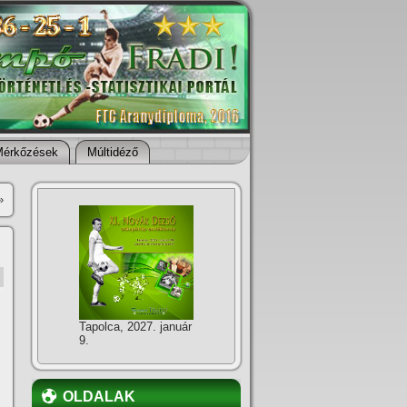
Mérkőzések
Múltidéző
»
Tapolca, 2027. január
9.
OLDALAK