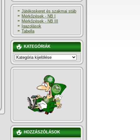
Játékoskeret és szakmai stáb
Mérkőzések - NB I
Mérkőzések - NB III
Igazolások
Tabella
KATEGÓRIÁK
KATEGÓRIÁK
HOZZÁSZÓLÁSOK