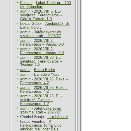
Felucci
-
Lakat Tanár úr – 100
év történelem
admin
-
2026.VIII.5. EL-
selejtező: Ferencváros –
Górnik Zabrze: 1-0
Lovas Gábor
-
Anekdoták: dr.
Lakat Károly
admin
-
Játékoskeret és
szakmai stáb – 2026/27
admin
-
2026.VIII.2.
Ferencváros – Vasas: 0-0
admin
-
2026.VIII.2.
Ferencváros – Vasas: 0-0
admin
-
2026.VII.30. EL-
selejtező: Ferencváros –
Twente: 2-2
admin
-
Botka Endre
admin
-
Bamidele Yusuf
admin
-
2026.VII.26. Paks –
Ferencváros: 4-2
admin
-
2026.VII.26. Paks –
Ferencváros: 4-2
admin
-
2026.VII.23. EL-
selejtező: Twente –
Ferencváros: 1-2
admin
-
Játékoskeret és
szakmai stáb – 2026/27
Charbel Bouja
-
Itt a háboru!
Lucas Fuentes
-
A
Ferencvárosi Torna Club
elnökei: Mailinger Béla