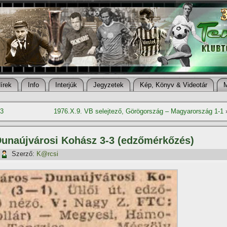
í­rek
Info
Interjúk
Jegyzetek
Kép, Könyv & Videotár
-3
1976.X.9. VB selejtező, Görögország – Magyarország 1-1
Dunaújvárosi Kohász 3-3 (edzőmérkőzés)
Szerző:
K@rcsi