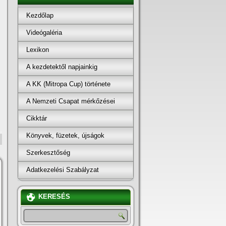
Kezdőlap
Videógaléria
Lexikon
A kezdetektől napjainkig
A KK (Mitropa Cup) története
A Nemzeti Csapat mérkőzései
Cikktár
Könyvek, füzetek, újságok
Szerkesztőség
Adatkezelési Szabályzat
KERESÉS