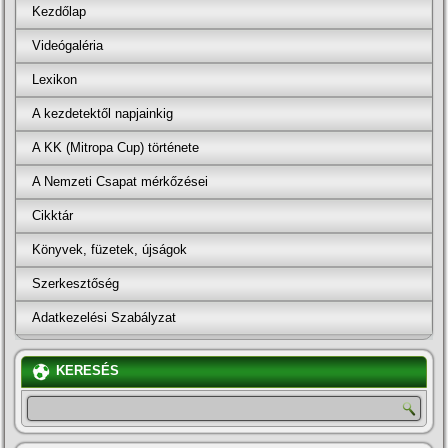
Kezdőlap
Videógaléria
Lexikon
A kezdetektől napjainkig
A KK (Mitropa Cup) története
A Nemzeti Csapat mérkőzései
Cikktár
Könyvek, füzetek, újságok
Szerkesztőség
Adatkezelési Szabályzat
KERESÉS