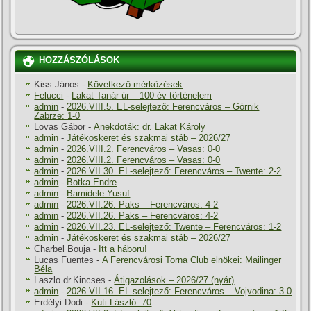
HOZZÁSZÓLÁSOK
Kiss János
-
Következő mérkőzések
Felucci
-
Lakat Tanár úr – 100 év történelem
admin
-
2026.VIII.5. EL-selejtező: Ferencváros – Górnik
Zabrze: 1-0
Lovas Gábor
-
Anekdoták: dr. Lakat Károly
admin
-
Játékoskeret és szakmai stáb – 2026/27
admin
-
2026.VIII.2. Ferencváros – Vasas: 0-0
admin
-
2026.VIII.2. Ferencváros – Vasas: 0-0
admin
-
2026.VII.30. EL-selejtező: Ferencváros – Twente: 2-2
admin
-
Botka Endre
admin
-
Bamidele Yusuf
admin
-
2026.VII.26. Paks – Ferencváros: 4-2
admin
-
2026.VII.26. Paks – Ferencváros: 4-2
admin
-
2026.VII.23. EL-selejtező: Twente – Ferencváros: 1-2
admin
-
Játékoskeret és szakmai stáb – 2026/27
Charbel Bouja
-
Itt a háboru!
Lucas Fuentes
-
A Ferencvárosi Torna Club elnökei: Mailinger
Béla
Laszlo dr.Kincses
-
Átigazolások – 2026/27 (nyár)
admin
-
2026.VII.16. EL-selejtező: Ferencváros – Vojvodina: 3-0
Erdélyi Dodi
-
Kuti László: 70