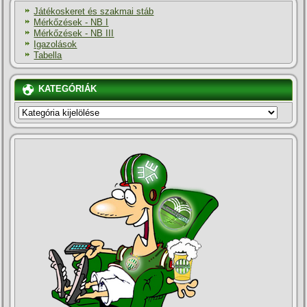
Játékoskeret és szakmai stáb
Mérkőzések - NB I
Mérkőzések - NB III
Igazolások
Tabella
KATEGÓRIÁK
KATEGÓRIÁK