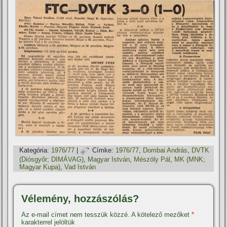
Kategória:
1976/77
|
Címke:
1976/77
,
Dombai András
,
DVTK
(Diósgyőr; DIMÁVAG)
,
Magyar István
,
Mészöly Pál
,
MK (MNK;
Magyar Kupa)
,
Vad István
Vélemény, hozzászólás?
Az e-mail címet nem tesszük közzé.
A kötelező mezőket
*
karakterrel jelöltük