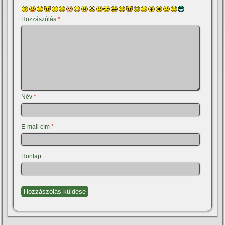
Hozzászólás
*
Név
*
E-mail cím
*
Honlap