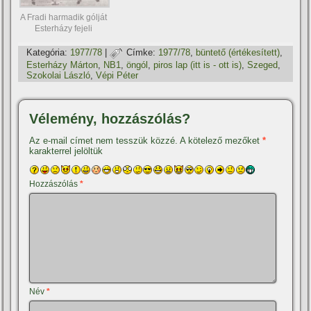
A Fradi harmadik gólját
Esterházy fejeli
Kategória:
1977/78
|
Címke:
1977/78
,
büntető (értékesí­tett)
,
Esterházy Márton
,
NB1
,
öngól
,
piros lap (itt is - ott is)
,
Szeged
,
Szokolai László
,
Vépi Péter
Vélemény, hozzászólás?
Az e-mail címet nem tesszük közzé.
A kötelező mezőket
*
karakterrel jelöltük
Hozzászólás
*
Név
*