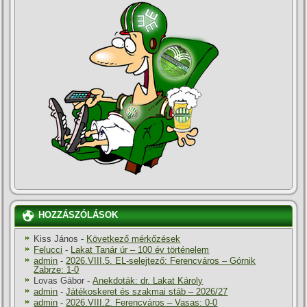
HOZZÁSZÓLÁSOK
Kiss János
-
Következő mérkőzések
Felucci
-
Lakat Tanár úr – 100 év történelem
admin
-
2026.VIII.5. EL-selejtező: Ferencváros – Górnik
Zabrze: 1-0
Lovas Gábor
-
Anekdoták: dr. Lakat Károly
admin
-
Játékoskeret és szakmai stáb – 2026/27
admin
-
2026.VIII.2. Ferencváros – Vasas: 0-0