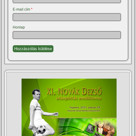
E-mail cím
*
Honlap