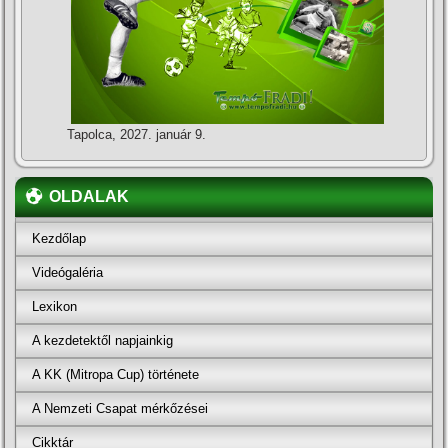
Tapolca, 2027. január 9.
OLDALAK
Kezdőlap
Videógaléria
Lexikon
A kezdetektől napjainkig
A KK (Mitropa Cup) története
A Nemzeti Csapat mérkőzései
Cikktár