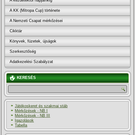
A kezdetektől napjainkig
A KK (Mitropa Cup) története
A Nemzeti Csapat mérkőzései
Cikktár
Könyvek, füzetek, újságok
Szerkesztőség
Adatkezelési Szabályzat
KERESÉS
Játékoskeret és szakmai stáb
Mérkőzések - NB I
Mérkőzések - NB III
Igazolások
Tabella