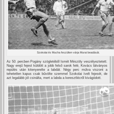
Szokolai és Mucha feszülten várja Murai beadását.
Az 50. percben Pogány szögletéből Ismét Mészöly veszélyeztetett.
Nagy erejű fejest küldött a jobb felső sarok felé, Kovács látványos
repülés után kitenyerelte a labdát. Négy perc múlva viszont a
tehetetlen kapus csak bűvölte szemmel Szokolai í­velt fejesét, de
azt legalább jól csinálta, mert a labda a keresztlécről kivágódott.