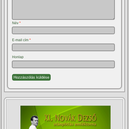
Név
*
E-mail cím
*
Honlap