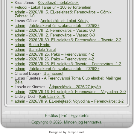
Kiss János
-
Következő mérkőzések
Felucci
-
Lakat Tanár úr – 100 év történelem
admin
-
2026.VIII.5. EL-selejtező: Ferencváros – Górnik
Zabrze: 1-0
Lovas Gábor
-
Anekdoták: dr. Lakat Károly
admin
-
Játékoskeret és szakmai stáb – 2026/27
admin
-
2026.VIII.2. Ferencváros – Vasas: 0-0
admin
-
2026.VIII.2. Ferencváros – Vasas: 0-0
admin
-
2026.VII.30. EL-selejtező: Ferencváros – Twente: 2-2
admin
-
Botka Endre
admin
-
Bamidele Yusuf
admin
-
2026.VII.26. Paks – Ferencváros: 4-2
admin
-
2026.VII.26. Paks – Ferencváros: 4-2
admin
-
2026.VII.23. EL-selejtező: Twente – Ferencváros: 1-2
admin
-
Játékoskeret és szakmai stáb – 2026/27
Charbel Bouja
-
Itt a háboru!
Lucas Fuentes
-
A Ferencvárosi Torna Club elnökei: Mailinger
Béla
Laszlo dr.Kincses
-
Átigazolások – 2026/27 (nyár)
admin
-
2026.VII.16. EL-selejtező: Ferencváros – Vojvodina: 3-0
Erdélyi Dodi
-
Kuti László: 70
admin
-
2026.VII.9. EL-selejtező: Vojvodina – Ferencváros: 1-2
Erkölcs
|
Erő
|
Egyetértés
Copyright © 2026. Minden jog fenntartva.
Designed by Tempó Fradi.