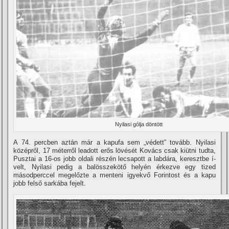
Nyilasi gólja döntött
A 74. percben aztán már a kapufa sem „védett” tovább. Nyilasi
középről, 17 méterről leadott erős lövését Kovács csak kiütni tudta,
Pusztai a 16-os jobb oldali részén lecsapott a labdára, keresztbe í­
velt, Nyilasi pedig a balösszekötő helyén érkezve egy tized
másodperccel megelőzte a menteni igyekvő Forintost és a kapu
jobb felső sarkába fejelt.