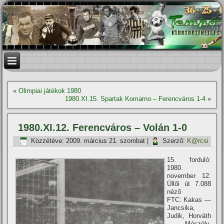
«
Olimpiai játékok 1980
1980.XI.15. Spartak Komarno – Ferencváros 1-4
»
1980.XI.12. Ferencváros – Volán 1-0
Közzétéve:
2009. március 21. szombat
|
Szerző:
K@rcsi
15. forduló:
1980.
november 12.
Üllői út 7.088
néző
FTC: Kakas —
Jancsika,
Judik, Horváth
— Mészöly,