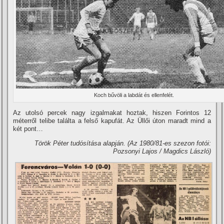
Koch bűvöli a labdát és ellenfelét.
Az utolsó percek nagy izgalmakat hoztak, hiszen Forintos 12
méterről telibe találta a felső kapufát. Az Üllői úton maradt mind a
két pont…
Török Péter tudósí­tása alapján.
(Az 1980/81-es szezon fotói:
Pozsonyi Lajos / Magdics László)