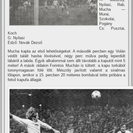
Nyilasi, Rab,
Mucha —
Murai,
Szokolai,
Pogány
Cs: Pusztai,
Koch
G: Nyilasi
Edző: Novák Dezső
Mucha kapta az első lehetőségeket. A második percben egy Volán
védőt talált hasba lövésével, négy perc múlva pedig leperdült
lábáról a labda. Egyik alkalommal sem állt távolabb a kaputól mint 5
méter! A másik oldalon Forintos Muchán is túltett: a kapu torkából
toronymagasan fölé lőtt. Mészöly javí­tott valamit a siralmas
lőlapon, amikor a 15. percben 20 méteres bombával tette próbára a
felső kapufa állagát.