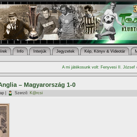
í­rek
Info
Interjúk
Jegyzetek
Kép, Könyv & Videotár
A mi játékosunk volt: Fenyvesi II. József
 Anglia – Magyarország 1-0
nap
|
Szerző:
K@rcsi