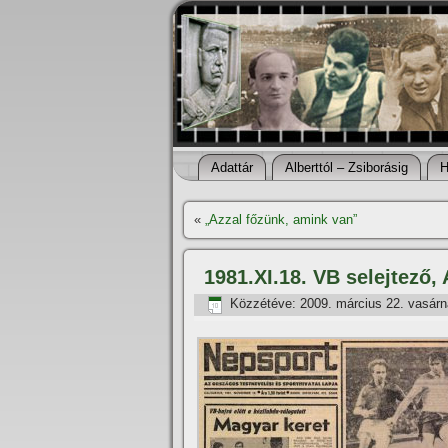
Adattár
Alberttól – Zsiborásig
H
«
„Azzal főzünk, amink van”
1981.XI.18. VB selejtező,
Közzétéve:
2009. március 22. vasár