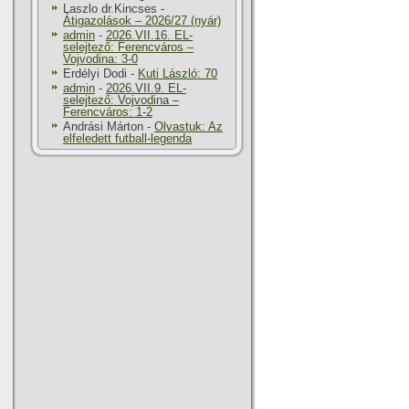
Laszlo dr.Kincses
-
Átigazolások – 2026/27 (nyár)
admin
-
2026.VII.16. EL-
selejtező: Ferencváros –
Vojvodina: 3-0
Erdélyi Dodi
-
Kuti László: 70
admin
-
2026.VII.9. EL-
selejtező: Vojvodina –
Ferencváros: 1-2
Andrási Márton
-
Olvastuk: Az
elfeledett futball-legenda