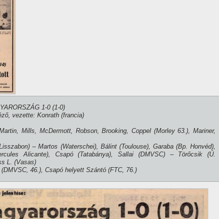
GYARORSZÁG 1-0 (1-0)
ő, vezette: Konrath (francia)
Martin, Mills, McDermott, Robson, Brooking, Coppel (Morley 63.), Mariner,
isszabon) – Martos (Waterschei), Bálint (Toulouse), Garaba (Bp. Honvéd),
rcules Alicante), Csapó (Tatabánya), Sallai (DMVSC) – Törőcsik (Ú.
s L. (Vasas)
 (DMVSC, 46.), Csapó helyett Szántó (FTC, 76.)