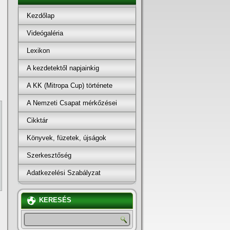
Kezdőlap
Videógaléria
Lexikon
A kezdetektől napjainkig
A KK (Mitropa Cup) története
A Nemzeti Csapat mérkőzései
Cikktár
Könyvek, füzetek, újságok
Szerkesztőség
Adatkezelési Szabályzat
KERESÉS