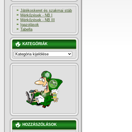
Játékoskeret és szakmai stáb
Mérkőzések - NB I
Mérkőzések - NB III
Igazolások
Tabella
KATEGÓRIÁK
KATEGÓRIÁK
HOZZÁSZÓLÁSOK