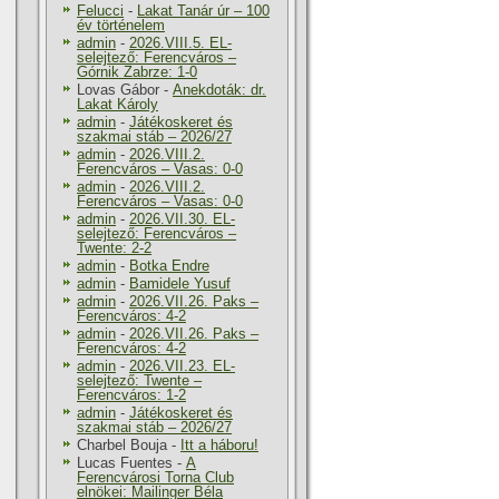
Felucci
-
Lakat Tanár úr – 100
év történelem
admin
-
2026.VIII.5. EL-
selejtező: Ferencváros –
Górnik Zabrze: 1-0
Lovas Gábor
-
Anekdoták: dr.
Lakat Károly
admin
-
Játékoskeret és
szakmai stáb – 2026/27
admin
-
2026.VIII.2.
Ferencváros – Vasas: 0-0
admin
-
2026.VIII.2.
Ferencváros – Vasas: 0-0
admin
-
2026.VII.30. EL-
selejtező: Ferencváros –
Twente: 2-2
admin
-
Botka Endre
admin
-
Bamidele Yusuf
admin
-
2026.VII.26. Paks –
Ferencváros: 4-2
admin
-
2026.VII.26. Paks –
Ferencváros: 4-2
admin
-
2026.VII.23. EL-
selejtező: Twente –
Ferencváros: 1-2
admin
-
Játékoskeret és
szakmai stáb – 2026/27
Charbel Bouja
-
Itt a háboru!
Lucas Fuentes
-
A
Ferencvárosi Torna Club
elnökei: Mailinger Béla