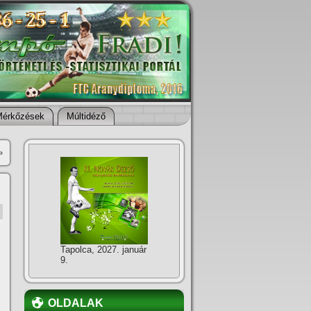
Mérkőzések
Múltidéző
»
Tapolca, 2027. január
9.
OLDALAK