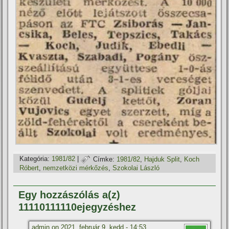
Kategória:
1981/82
|
Címke:
1981/82
,
Hajduk Split
,
Koch
Róbert
,
nemzetközi mérkőzés
,
Szokolai László
Egy hozzászólás a(z)
11110111110ejegyzéshez
admin
on
2021. február 9. kedd - 14:53