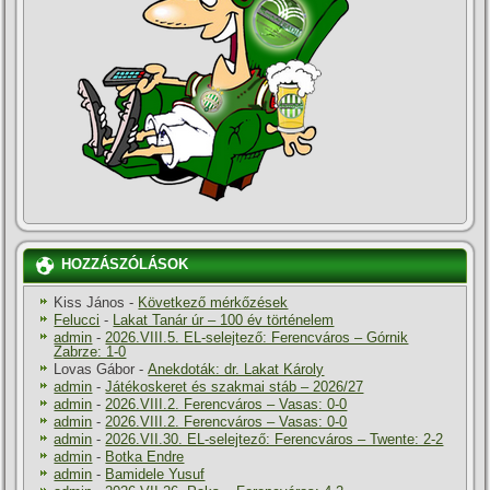
HOZZÁSZÓLÁSOK
Kiss János
-
Következő mérkőzések
Felucci
-
Lakat Tanár úr – 100 év történelem
admin
-
2026.VIII.5. EL-selejtező: Ferencváros – Górnik
Zabrze: 1-0
Lovas Gábor
-
Anekdoták: dr. Lakat Károly
admin
-
Játékoskeret és szakmai stáb – 2026/27
admin
-
2026.VIII.2. Ferencváros – Vasas: 0-0
admin
-
2026.VIII.2. Ferencváros – Vasas: 0-0
admin
-
2026.VII.30. EL-selejtező: Ferencváros – Twente: 2-2
admin
-
Botka Endre
admin
-
Bamidele Yusuf