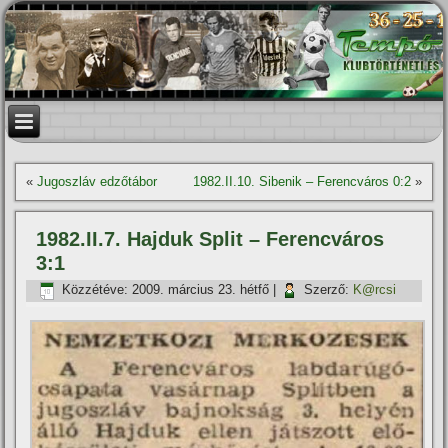
«
Jugoszláv edzőtábor
1982.II.10. Sibenik – Ferencváros 0:2
»
1982.II.7. Hajduk Split – Ferencváros
3:1
Közzétéve:
2009. március 23. hétfő
|
Szerző:
K@rcsi