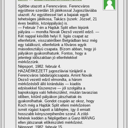
Splitbe utazott a Ferencváros. Ferencváros
együttese szerdán 16 játékossal Jugoszláviába
utazott. Az együttessel tart a bajaiak egyik
tehetséges játékosa, Takács (szerk: József, 21
éves beállós, középpályás) is.
— Február 7-én a Hajduk Split ellen lépünk
pályára — mondta Novak Dezső vezető edző. —
Két nappal később helyi II. ligás csapat az
ellenfelünk, visszatérőben Belgrádban lesz még
egy találkozó, ellenfelünk a főváros egyik
másodosztályú csapata. Bízom abban, hogy jó
pályákon gyakorolhatunk. Fontos, hogy a
jelenlegi időszakban jó ellenfelekkel
mérkőzzünk.
Népsport, 1982. február 4.
HAZAÉRKEZETT jugoszláviai túrájáról a
Ferencváros labdarúgócsapata. Amint Novák
Dezső vezető edző elmondta, a három
mérkőzésből álló kirándulás — kiadós
edzésekkel fűszerezve — jól szolgálta a
bajnokságra való felkészülést, miután tavaszias
időben, kitűnő pályákon játszhattak és
gyakorolhattak. Gondot csupán az okoz, hogy
Koch még a Hajdúk Split elleni mérkőzésen
ismét rúgást kapott a lábfejére, így ő emiatt
hosszabb kényszerpihenőre szorul. A zöld-
fehérek kedden a Népligetben a Ganz-MÁVAG
ellen játszanak előkészületi mérkőzést.
Népsport, 1982. február 15.