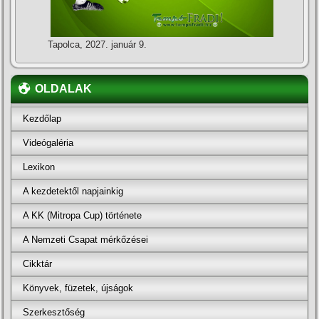
Tapolca, 2027. január 9.
OLDALAK
Kezdőlap
Videógaléria
Lexikon
A kezdetektől napjainkig
A KK (Mitropa Cup) története
A Nemzeti Csapat mérkőzései
Cikktár
Könyvek, füzetek, újságok
Szerkesztőség