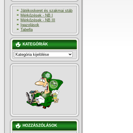
Játékoskeret és szakmai stáb
Mérkőzések - NB I
Mérkőzések - NB III
Igazolások
Tabella
KATEGÓRIÁK
KATEGÓRIÁK
HOZZÁSZÓLÁSOK