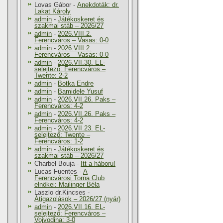
Lovas Gábor
-
Anekdoták: dr.
Lakat Károly
admin
-
Játékoskeret és
szakmai stáb – 2026/27
admin
-
2026.VIII.2.
Ferencváros – Vasas: 0-0
admin
-
2026.VIII.2.
Ferencváros – Vasas: 0-0
admin
-
2026.VII.30. EL-
selejtező: Ferencváros –
Twente: 2-2
admin
-
Botka Endre
admin
-
Bamidele Yusuf
admin
-
2026.VII.26. Paks –
Ferencváros: 4-2
admin
-
2026.VII.26. Paks –
Ferencváros: 4-2
admin
-
2026.VII.23. EL-
selejtező: Twente –
Ferencváros: 1-2
admin
-
Játékoskeret és
szakmai stáb – 2026/27
Charbel Bouja
-
Itt a háboru!
Lucas Fuentes
-
A
Ferencvárosi Torna Club
elnökei: Mailinger Béla
Laszlo dr.Kincses
-
Átigazolások – 2026/27 (nyár)
admin
-
2026.VII.16. EL-
selejtező: Ferencváros –
Vojvodina: 3-0