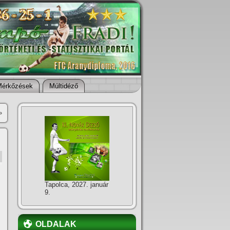
Mérkőzések
Múltidéző
»
Tapolca, 2027. január
9.
OLDALAK