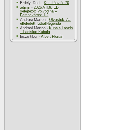
Erdélyi Dodi
-
Kuti László: 70
admin
-
2026.VII.9. EL-
selejtező: Vojvodina –
Ferencváros: 1-2
Andrási Márton
-
Olvastuk: Az
elfeledett futball-legenda
Andrasi Marton
-
Kubala László
– Ladislao Kubala
leczó tibor
-
Albert Flórián