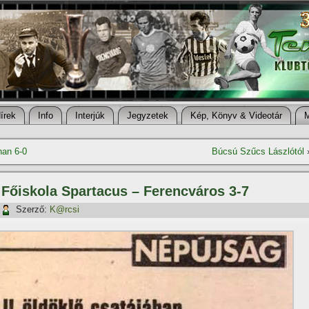
í­rek
Info
Interjúk
Jegyzetek
Kép, Könyv & Videotár
nan 6-0
Búcsú Szűcs Lászlótól
 Főiskola Spartacus – Ferencváros 3-7
Szerző:
K@rcsi