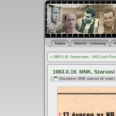
Adattár
Alberttól – Zsiborásig
H
«
1983.II.16. Ferencváros – KKS Lech Poz
1983.II.19. MNK, Szarvasi
Közzétéve:
2009. március 24. kedd
|