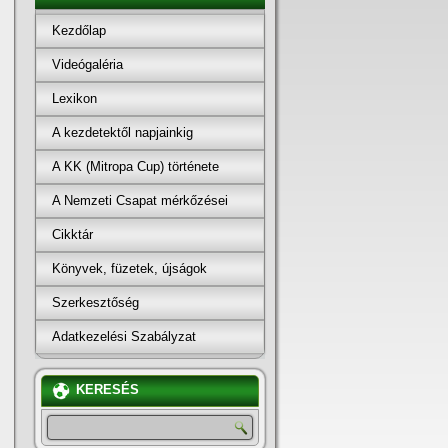
Kezdőlap
Videógaléria
Lexikon
A kezdetektől napjainkig
A KK (Mitropa Cup) története
A Nemzeti Csapat mérkőzései
Cikktár
Könyvek, füzetek, újságok
Szerkesztőség
Adatkezelési Szabályzat
KERESÉS