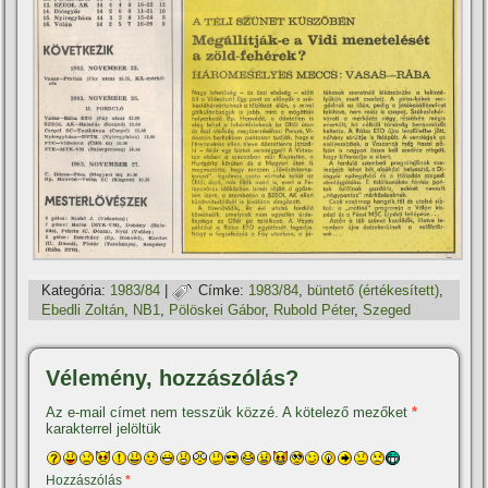
Kategória:
1983/84
|
Címke:
1983/84
,
büntető (értékesí­tett)
,
Ebedli Zoltán
,
NB1
,
Pölöskei Gábor
,
Rubold Péter
,
Szeged
Vélemény, hozzászólás?
Az e-mail címet nem tesszük közzé.
A kötelező mezőket
*
karakterrel jelöltük
Hozzászólás
*