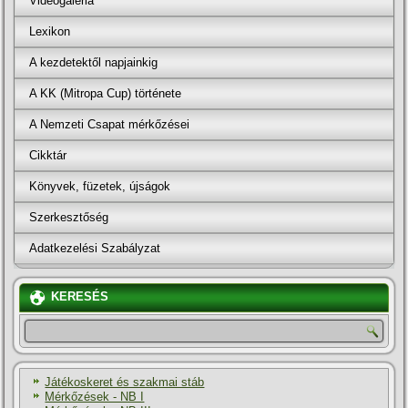
Videógaléria
Lexikon
A kezdetektől napjainkig
A KK (Mitropa Cup) története
A Nemzeti Csapat mérkőzései
Cikktár
Könyvek, füzetek, újságok
Szerkesztőség
Adatkezelési Szabályzat
KERESÉS
Játékoskeret és szakmai stáb
Mérkőzések - NB I