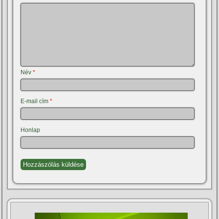
Név
*
E-mail cím
*
Honlap