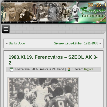
«
Bánki Dodó
Sikerek piros-kékben 1911-1983
»
1983.XI.19. Ferencváros – SZEOL AK 3-
2
Közzétéve:
2009. március 24. kedd
|
Szerző:
K@rcsi