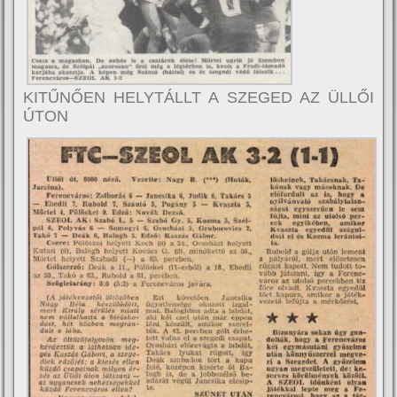
KITŰNŐEN HELYTÁLLT A SZEGED AZ ÜLLŐI
ÚTON