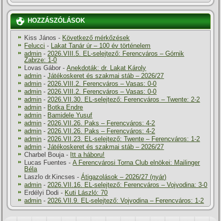
HOZZÁSZÓLÁSOK
Kiss János
-
Következő mérkőzések
Felucci
-
Lakat Tanár úr – 100 év történelem
admin
-
2026.VIII.5. EL-selejtező: Ferencváros – Górnik
Zabrze: 1-0
Lovas Gábor
-
Anekdoták: dr. Lakat Károly
admin
-
Játékoskeret és szakmai stáb – 2026/27
admin
-
2026.VIII.2. Ferencváros – Vasas: 0-0
admin
-
2026.VIII.2. Ferencváros – Vasas: 0-0
admin
-
2026.VII.30. EL-selejtező: Ferencváros – Twente: 2-2
admin
-
Botka Endre
admin
-
Bamidele Yusuf
admin
-
2026.VII.26. Paks – Ferencváros: 4-2
admin
-
2026.VII.26. Paks – Ferencváros: 4-2
admin
-
2026.VII.23. EL-selejtező: Twente – Ferencváros: 1-2
admin
-
Játékoskeret és szakmai stáb – 2026/27
Charbel Bouja
-
Itt a háboru!
Lucas Fuentes
-
A Ferencvárosi Torna Club elnökei: Mailinger
Béla
Laszlo dr.Kincses
-
Átigazolások – 2026/27 (nyár)
admin
-
2026.VII.16. EL-selejtező: Ferencváros – Vojvodina: 3-0
Erdélyi Dodi
-
Kuti László: 70
admin
-
2026.VII.9. EL-selejtező: Vojvodina – Ferencváros: 1-2