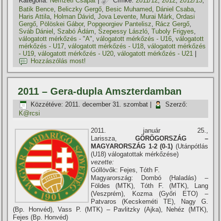
Kategória:
Nemzeti Csapat
|
Címke:
2011/12
,
2012
,
2012/13
,
Batik Bence
,
Beliczky Gergő
,
Besic Muhamed
,
Dániel Csaba
,
Haris Attila
,
Holman Dávid
,
Jova Levente
,
Murai Márk
,
Ordasi
Gergő
,
Pölöskei Gábor
,
Popgeorgiev Pantelisz
,
Rácz Gergő
,
Sváb Dániel
,
Szabó Ádám
,
Szepessy László
,
Tuboly Frigyes
,
válogatott mérkőzés - "A"
,
válogatott mérkőzés - U16
,
válogatott
mérkőzés - U17
,
válogatott mérkőzés - U18
,
válogatott mérkőzés
- U19
,
válogatott mérkőzés - U20
,
válogatott mérkőzés - U21
|
Hozzászólás most!
2011 – Gera-dupla Amszterdamban
Közzétéve:
2011. december 31. szombat
|
Szerző:
K@rcsi
2011. január 25.,
Larissza,
GÖRÖGORSZÁG –
MAGYARORSZÁG 1-2 (0-1)
(Utánpótlás
(U18) válogatottak mérkőzése)
vezette:
Góllövők: Fejes, Tóth F.
Magyarország: Dombó (Haladás) –
Földes (MTK), Tóth F. (MTK), Lang
(Veszprém), Kozma (Győri ETO) –
Patvaros (Kecskeméti TE), Nagy G.
(Bp. Honvéd), Vass P. (MTK) – Pavlitzky (Ajka), Nehéz (MTK),
Fejes (Bp. Honvéd)