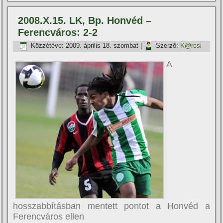
2008.X.15. LK, Bp. Honvéd –
Ferencváros: 2-2
Közzétéve:
2009. április 18. szombat
|
Szerző:
K@rcsi
A
hosszabbí­tásban mentett pontot a Honvéd a
Ferencváros ellen