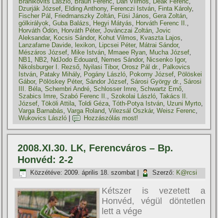
Branikovits László
,
Braun Ferenc
,
Dán Vilmos
,
Deák Ferenc
,
Dzurják József
,
Elding Anthony
,
Ferenczi István
,
Finta Károly
,
Fischer Pál
,
Friedmanszky Zoltán
,
Füsi János
,
Gera Zoltán
,
gólkirályok
,
Guba Balázs
,
Hegyi Mátyás
,
Horváth Ferenc II.
,
Horváth Ödön
,
Horváth Péter
,
Jovánczai Zoltán
,
Jovic
Aleksandar
,
Kocsis Sándor
,
Kohut Vilmos
,
Kvaszta Lajos
,
Lanzafame Davide
,
lexikon
,
Lipcsei Péter
,
Mátrai Sándor
,
Mészáros József
,
Mike István
,
Mmaee Ryan
,
Mucha József
,
NB1
,
NB2
,
NdJodo Edouard
,
Nemes Sándor
,
Nicsenko Igor
,
Nikolsburger I. Rezső
,
Nyilasi Tibor
,
Orosz Pál dr.
,
Palkovics
István
,
Pataky Mihály
,
Pogány László
,
Pokorny József
,
Pölöskei
Gábor
,
Pölöskey Péter
,
Sándor József
,
Sárosi György dr.
,
Sárosi
III. Béla
,
Schembri André
,
Schlosser Imre
,
Schwartz Ernő
,
Szabics Imre
,
Szabó Ferenc II.
,
Szokolai László
,
Takács II.
József
,
Tököli Attila
,
Toldi Géza
,
Tóth-Potya István
,
Uzuni Myrto
,
Varga Barnabás
,
Varga Roland
,
Vilezsál Oszkár
,
Weisz Ferenc
,
Wukovics László
|
Hozzászólás most!
2008.XI.30. LK, Ferencváros – Bp.
Honvéd: 2-2
Közzétéve:
2009. április 18. szombat
|
Szerző:
K@rcsi
Kétszer is vezetett a
Honvéd, végül döntetlen
lett a vége