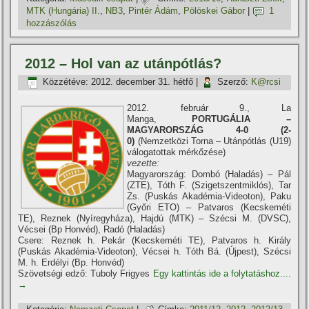
MTK (Hungária) II.
,
NB3
,
Pintér Ádám
,
Pölöskei Gábor
|
1
hozzászólás
2012 – Hol van az utánpótlás?
Közzétéve:
2012. december 31. hétfő
|
Szerző:
K@rcsi
2012. február 9., La
Manga,
PORTUGÁLIA –
MAGYARORSZÁG 4-0 (2-
0)
(Nemzetközi Torna – Utánpótlás (U19)
válogatottak mérkőzése)
vezette:
Magyarország: Dombó (Haladás) – Pál
(ZTE), Tóth F. (Szigetszentmiklós), Tar
Zs. (Puskás Akadémia-Videoton), Paku
(Győri ETO) – Patvaros (Kecskeméti
TE), Reznek (Nyí­regyháza), Hajdú (MTK) – Szécsi M. (DVSC),
Vécsei (Bp Honvéd), Radó (Haladás)
Csere: Reznek h. Pekár (Kecskeméti TE), Patvaros h. Király
(Puskás Akadémia-Videoton), Vécsei h. Tóth Bá. (Újpest), Szécsi
M. h. Erdélyi (Bp. Honvéd)
Szövetségi edző: Tuboly Frigyes
Egy kattintás ide a folytatáshoz....
→