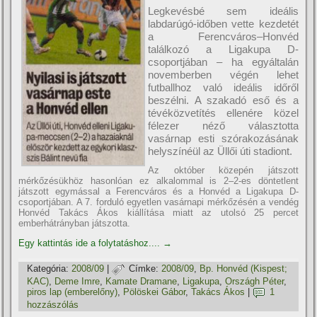
Legkevésbé sem ideális
labdarúgó-időben vette kezdetét
a Ferencváros–Honvéd
találkozó a Ligakupa D-
csoportjában – ha egyáltalán
novemberben végén lehet
futballhoz való ideális időről
beszélni. A szakadó eső és a
tévéközvetí­tés ellenére közel
félezer néző választotta
vasárnap esti szórakozásának
helyszí­néül az Üllői úti stadiont.
Az október közepén játszott
mérkőzésükhöz hasonlóan ez alkalommal is 2–2-es döntetlent
játszott egymással a Ferencváros és a Honvéd a Ligakupa D-
csoportjában. A 7. forduló egyetlen vasárnapi mérkőzésén a vendég
Honvéd Takács Ákos kiállí­tása miatt az utolsó 25 percet
emberhátrányban játszotta.
Egy kattintás ide a folytatáshoz....
→
Kategória:
2008/09
|
Címke:
2008/09
,
Bp. Honvéd (Kispest;
KAC)
,
Deme Imre
,
Kamate Dramane
,
Ligakupa
,
Országh Péter
,
piros lap (emberelőny)
,
Pölöskei Gábor
,
Takács Ákos
|
1
hozzászólás