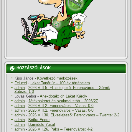
HOZZÁSZÓLÁSOK
Kiss János
-
Következő mérkőzések
Felucci
-
Lakat Tanár úr – 100 év történelem
admin
-
2026.VIII.5. EL-selejtező: Ferencváros – Górnik
Zabrze: 1-0
Lovas Gábor
-
Anekdoták: dr. Lakat Károly
admin
-
Játékoskeret és szakmai stáb – 2026/27
admin
-
2026.VIII.2. Ferencváros – Vasas: 0-0
admin
-
2026.VIII.2. Ferencváros – Vasas: 0-0
admin
-
2026.VII.30. EL-selejtező: Ferencváros – Twente: 2-2
admin
-
Botka Endre
admin
-
Bamidele Yusuf
admin
-
2026.VII.26. Paks – Ferencváros: 4-2