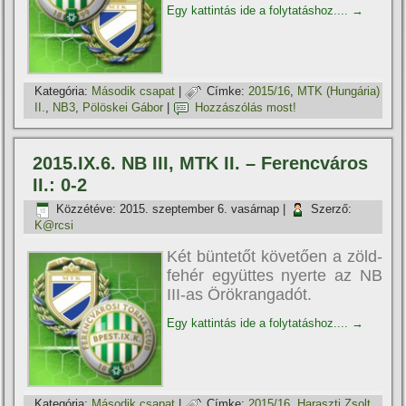
Egy kattintás ide a folytatáshoz....
→
Kategória:
Második csapat
|
Címke:
2015/16
,
MTK (Hungária)
II.
,
NB3
,
Pölöskei Gábor
|
Hozzászólás most!
2015.IX.6. NB III, MTK II. – Ferencváros
II.: 0-2
Közzétéve:
2015. szeptember 6. vasárnap
|
Szerző:
K@rcsi
Két büntetőt követően a zöld-
fehér együttes nyerte az NB
III-as Örökrangadót.
Egy kattintás ide a folytatáshoz....
→
Kategória:
Második csapat
|
Címke:
2015/16
,
Haraszti Zsolt
,