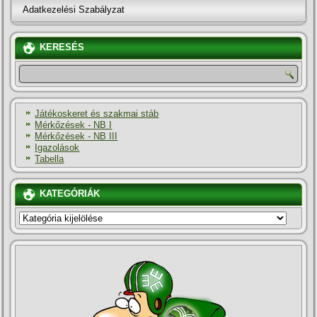
Adatkezelési Szabályzat
KERESÉS
Játékoskeret és szakmai stáb
Mérkőzések - NB I
Mérkőzések - NB III
Igazolások
Tabella
KATEGÓRIÁK
KATEGÓRIÁK