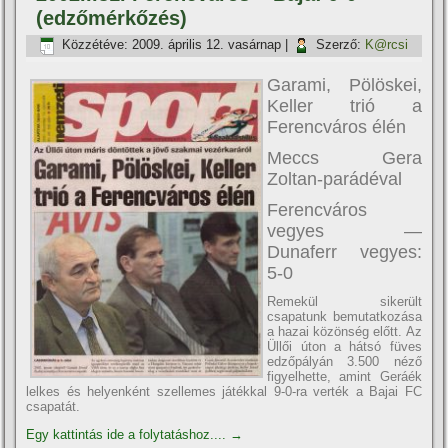
(edzőmérkőzés)
Közzétéve:
2009. április 12. vasárnap
|
Szerző:
K@rcsi
Garami, Pölöskei,
Keller trió a
Ferencváros élén
Meccs Gera
Zoltan-parádéval
Ferencváros
vegyes —
Dunaferr vegyes:
5-0
Remekül sikerült
csapatunk bemutatkozása
a hazai közönség előtt. Az
Üllői úton a hátsó füves
edzőpályán 3.500 néző
figyelhette, amint Geráék
lelkes és helyenként szellemes játékkal 9-0-ra verték a Bajai FC
csapatát.
Egy kattintás ide a folytatáshoz....
→