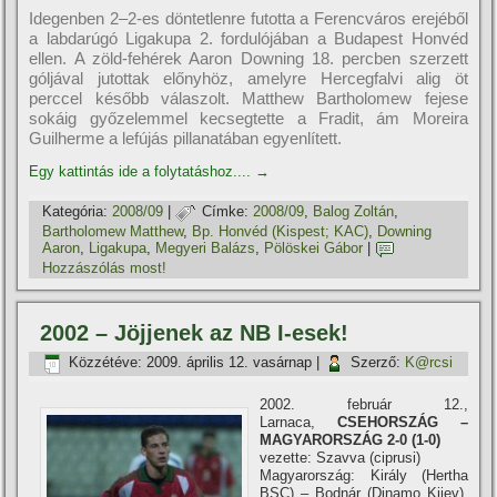
Idegenben 2–2-es döntetlenre futotta a Ferencváros erejéből
a labdarúgó Ligakupa 2. fordulójában a Budapest Honvéd
ellen. A zöld-fehérek Aaron Downing 18. percben szerzett
góljával jutottak előnyhöz, amelyre Hercegfalvi alig öt
perccel később válaszolt. Matthew Bartholomew fejese
sokáig győzelemmel kecsegtette a Fradit, ám Moreira
Guilherme a lefújás pillanatában egyenlí­tett.
Egy kattintás ide a folytatáshoz....
→
Kategória:
2008/09
|
Címke:
2008/09
,
Balog Zoltán
,
Bartholomew Matthew
,
Bp. Honvéd (Kispest; KAC)
,
Downing
Aaron
,
Ligakupa
,
Megyeri Balázs
,
Pölöskei Gábor
|
Hozzászólás most!
2002 – Jöjjenek az NB I-esek!
Közzétéve:
2009. április 12. vasárnap
|
Szerző:
K@rcsi
2002. február 12.,
Larnaca,
CSEHORSZÁG –
MAGYARORSZÁG 2-0 (1-0)
vezette: Szavva (ciprusi)
Magyarország: Király (Hertha
BSC) – Bodnár (Dinamo Kijev),