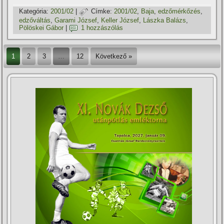
Kategória:
2001/02
|
Címke:
2001/02
,
Baja
,
edzőmérkőzés
,
edzőváltás
,
Garami József
,
Keller József
,
Lászka Balázs
,
Pölöskei Gábor
|
1 hozzászólás
1
2
3
…
12
Következő »