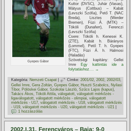
Kuttor (DVSC), Juhár (Vasas),
Mátyus (Cottbus) – Kabát
(Levszki Szófia), Pető T. (NAC
Breda), Lisztes (Werder
Bremen), Füzi Á. (MTK) –
Tököli (Dunaferr), Ferenczi
(Levszki Szófia)
Csere: Tököli h. Kenesei K.
(ZTE), Kabát h. Bárányos
(Lommel), Pető T. h. Gyepes
(FTC), Füzi Á. h. Halmosi
(Haladás)
Szövetségi kapitány: Gellei
Gyepes Gábor
Imre
Egy kattintás ide a
folytatáshoz....
→
Kategória:
Nemzeti Csapat
|
Címke:
2001/02
,
2002
,
2002/03
,
Gellei Imre
,
Gera Zoltán
,
Gyepes Gábor
,
Huszti Szabolcs
,
Nyilasi
Tibor
,
Pölöskei Gábor
,
Szokolai László
,
Szűcs Lajos (kapus)
,
Takács Ákos
,
Tököli Attila
,
válogatott
,
válogatott mérkőzés -
ligaválogatott
,
válogatott mérkőzés - olimpiai
,
válogatott
mérkőzés - U17
,
válogatott mérkőzés - U18
,
válogatott mérkőzés
- U19
,
válogatott mérkőzés - U20
,
válogatott mérkőzés - U21
|
1 hozzászólás
2002.I.31. Ferencváros – Baja: 9-0