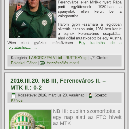
Ferencváros ellen MNK-t nyert Rába
parti együttesnek. 1980-ban a
spanyolok ellen került be a
válogatottba.
Három győri -számára a legjobban
sikerült- szezon után, 1981-ben került
a bajnok Ferencváros csapatába,
ahol góllal mutatkozott be egy Austria
Wien elleni győztes mérkőzésen.
Egy kattintás ide a
folytatáshoz....
→
Kategória:
LABORCZFALVI-tól - RUTTKAY-ig
|
Címke:
Pölöskei Gábor
|
Hozzászólás most!
2016.III.20. NB III, Ferencváros II. –
MTK II.: 0-2
Közzétéve:
2016. március 20. vasárnap
|
Szerző:
K@rcsi
NB III: duplán szomorí­totta el
egy nap alatt az FTC hí­veit
az MTK