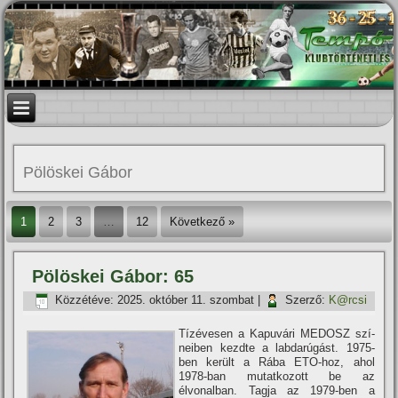
Pölöskei Gábor
1
2
3
…
12
Következő »
Pölöskei Gábor: 65
Közzétéve:
2025. október 11. szombat
|
Szerző:
K@rcsi
Tí­zévesen a Kapuvári MEDOSZ szí­
neiben kezdte a labdarúgást. 1975-
ben került a Rába ETO-hoz, ahol
1978-ban mutatkozott be az
élvonalban. Tagja az 1979-ben a