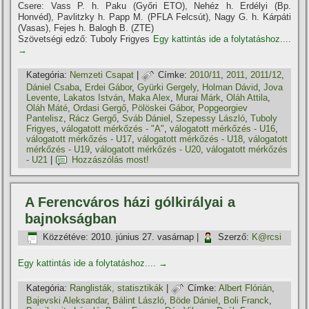
Csere: Vass P. h. Paku (Győri ETO), Nehéz h. Erdélyi (Bp.
Honvéd), Pavlitzky h. Papp M. (PFLA Felcsút), Nagy G. h. Kárpáti
(Vasas), Fejes h. Balogh B. (ZTE)
Szövetségi edző: Tuboly Frigyes
Egy kattintás ide a folytatáshoz....
→
Kategória:
Nemzeti Csapat
|
Címke:
2010/11
,
2011
,
2011/12
,
Dániel Csaba
,
Erdei Gábor
,
Gyürki Gergely
,
Holman Dávid
,
Jova
Levente
,
Lakatos István
,
Maka Alex
,
Murai Márk
,
Oláh Attila
,
Oláh Máté
,
Ordasi Gergő
,
Pölöskei Gábor
,
Popgeorgiev
Pantelisz
,
Rácz Gergő
,
Sváb Dániel
,
Szepessy László
,
Tuboly
Frigyes
,
válogatott mérkőzés - "A"
,
válogatott mérkőzés - U16
,
válogatott mérkőzés - U17
,
válogatott mérkőzés - U18
,
válogatott
mérkőzés - U19
,
válogatott mérkőzés - U20
,
válogatott mérkőzés
- U21
|
Hozzászólás most!
A Ferencváros házi gólkirályai a
bajnokságban
Közzétéve:
2010. június 27. vasárnap
|
Szerző:
K@rcsi
Egy kattintás ide a folytatáshoz....
→
Kategória:
Ranglisták, statisztikák
|
Címke:
Albert Flórián
,
Bajevski Aleksandar
,
Bálint László
,
Böde Dániel
,
Boli Franck
,