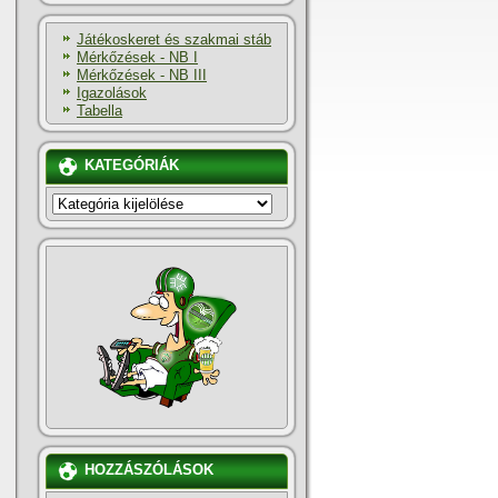
Játékoskeret és szakmai stáb
Mérkőzések - NB I
Mérkőzések - NB III
Igazolások
Tabella
KATEGÓRIÁK
KATEGÓRIÁK
HOZZÁSZÓLÁSOK