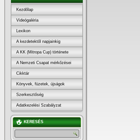
Kezdőlap
Videógaléria
Lexikon
A kezdetektől napjainkig
A KK (Mitropa Cup) története
A Nemzeti Csapat mérkőzései
Cikktár
Könyvek, füzetek, újságok
Szerkesztőség
Adatkezelési Szabályzat
KERESÉS