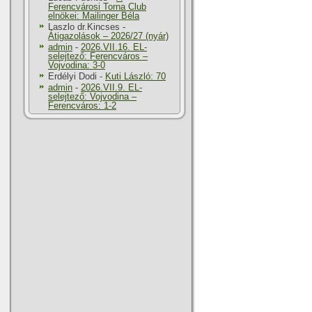
Ferencvárosi Torna Club
elnökei: Mailinger Béla
Laszlo dr.Kincses
-
Átigazolások – 2026/27 (nyár)
admin
-
2026.VII.16. EL-
selejtező: Ferencváros –
Vojvodina: 3-0
Erdélyi Dodi
-
Kuti László: 70
admin
-
2026.VII.9. EL-
selejtező: Vojvodina –
Ferencváros: 1-2