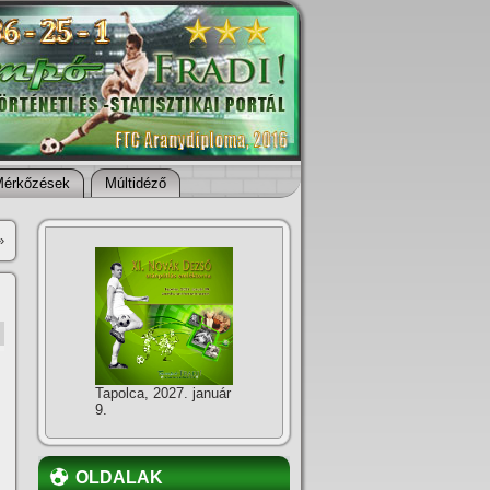
Mérkőzések
Múltidéző
»
Tapolca, 2027. január
9.
OLDALAK