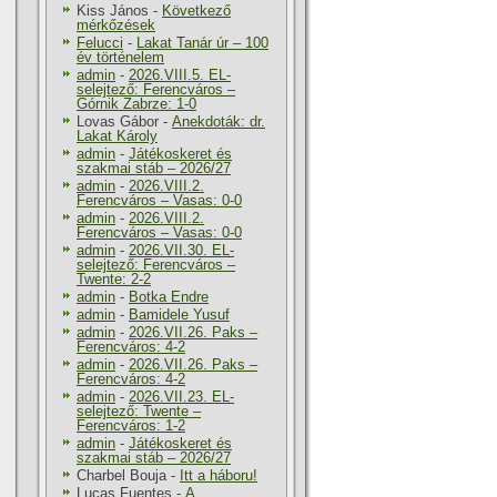
Kiss János
-
Következő
mérkőzések
Felucci
-
Lakat Tanár úr – 100
év történelem
admin
-
2026.VIII.5. EL-
selejtező: Ferencváros –
Górnik Zabrze: 1-0
Lovas Gábor
-
Anekdoták: dr.
Lakat Károly
admin
-
Játékoskeret és
szakmai stáb – 2026/27
admin
-
2026.VIII.2.
Ferencváros – Vasas: 0-0
admin
-
2026.VIII.2.
Ferencváros – Vasas: 0-0
admin
-
2026.VII.30. EL-
selejtező: Ferencváros –
Twente: 2-2
admin
-
Botka Endre
admin
-
Bamidele Yusuf
admin
-
2026.VII.26. Paks –
Ferencváros: 4-2
admin
-
2026.VII.26. Paks –
Ferencváros: 4-2
admin
-
2026.VII.23. EL-
selejtező: Twente –
Ferencváros: 1-2
admin
-
Játékoskeret és
szakmai stáb – 2026/27
Charbel Bouja
-
Itt a háboru!
Lucas Fuentes
-
A