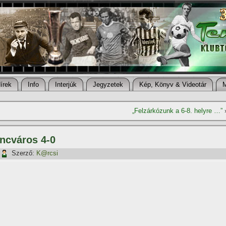
í­rek
Info
Interjúk
Jegyzetek
Kép, Könyv & Videotár
„Felzárkózunk a 6-8. helyre …”
ncváros 4-0
Szerző:
K@rcsi