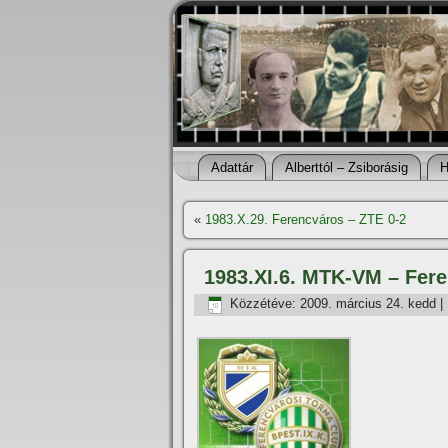
Adattár
Alberttól – Zsiborásig
H
«
1983.X.29. Ferencváros – ZTE 0-2
1983.XI.6. MTK-VM – Fere
Közzétéve:
2009. március 24. kedd
|