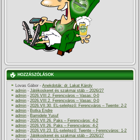
HOZZÁSZÓLÁSOK
Lovas Gábor
-
Anekdoták: dr. Lakat Károly
admin
-
Játékoskeret és szakmai stáb – 2026/27
admin
-
2026.VIII.2. Ferencváros – Vasas: 0-0
admin
-
2026.VIII.2. Ferencváros – Vasas: 0-0
admin
-
2026.VII.30. EL-selejtező: Ferencváros – Twente: 2-2
admin
-
Botka Endre
admin
-
Bamidele Yusuf
admin
-
2026.VII.26. Paks – Ferencváros: 4-2
admin
-
2026.VII.26. Paks – Ferencváros: 4-2
admin
-
2026.VII.23. EL-selejtező: Twente – Ferencváros: 1-2
admin
-
Játékoskeret és szakmai stáb – 2026/27