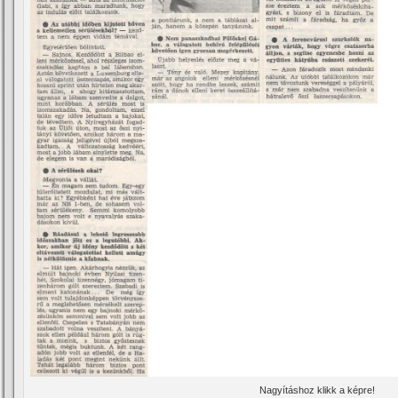
Nagyí­táshoz klikk a képre!