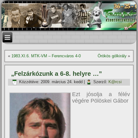
«
1983.XI.6. MTK-VM – Ferencváros 4-0
Örökös gólkirály
»
„Felzárkózunk a 6-8. helyre …”
Közzétéve:
2009. március 24. kedd
|
Szerző:
K@rcsi
Ezt jósolja a félév
végére Pölöskei Gábor