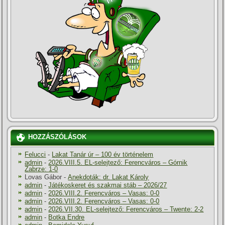
HOZZÁSZÓLÁSOK
Felucci
-
Lakat Tanár úr – 100 év történelem
admin
-
2026.VIII.5. EL-selejtező: Ferencváros – Górnik
Zabrze: 1-0
Lovas Gábor
-
Anekdoták: dr. Lakat Károly
admin
-
Játékoskeret és szakmai stáb – 2026/27
admin
-
2026.VIII.2. Ferencváros – Vasas: 0-0
admin
-
2026.VIII.2. Ferencváros – Vasas: 0-0
admin
-
2026.VII.30. EL-selejtező: Ferencváros – Twente: 2-2
admin
-
Botka Endre