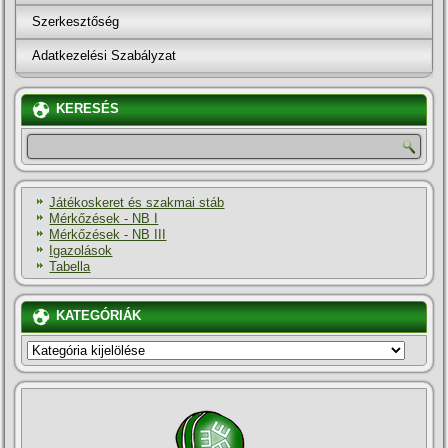
Szerkesztőség
Adatkezelési Szabályzat
KERESÉS
Játékoskeret és szakmai stáb
Mérkőzések - NB I
Mérkőzések - NB III
Igazolások
Tabella
KATEGÓRIÁK
KATEGÓRIÁK