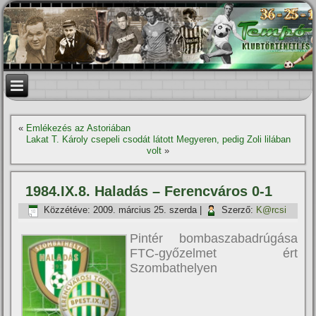
«
Emlékezés az Astoriában
Lakat T. Károly csepeli csodát látott Megyeren, pedig Zoli lilában
volt
»
1984.IX.8. Haladás – Ferencváros 0-1
Közzétéve:
2009. március 25. szerda
|
Szerző:
K@rcsi
Pintér bombaszabadrúgása
FTC-győzelmet ért
Szombathelyen