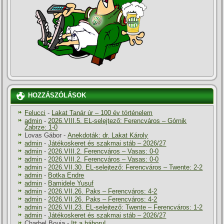
HOZZÁSZÓLÁSOK
Felucci
-
Lakat Tanár úr – 100 év történelem
admin
-
2026.VIII.5. EL-selejtező: Ferencváros – Górnik
Zabrze: 1-0
Lovas Gábor
-
Anekdoták: dr. Lakat Károly
admin
-
Játékoskeret és szakmai stáb – 2026/27
admin
-
2026.VIII.2. Ferencváros – Vasas: 0-0
admin
-
2026.VIII.2. Ferencváros – Vasas: 0-0
admin
-
2026.VII.30. EL-selejtező: Ferencváros – Twente: 2-2
admin
-
Botka Endre
admin
-
Bamidele Yusuf
admin
-
2026.VII.26. Paks – Ferencváros: 4-2
admin
-
2026.VII.26. Paks – Ferencváros: 4-2
admin
-
2026.VII.23. EL-selejtező: Twente – Ferencváros: 1-2
admin
-
Játékoskeret és szakmai stáb – 2026/27
Charbel Bouja
-
Itt a háboru!