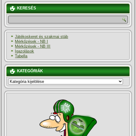
KERESÉS
Játékoskeret és szakmai stáb
Mérkőzések - NB I
Mérkőzések - NB III
Igazolások
Tabella
KATEGÓRIÁK
KATEGÓRIÁK