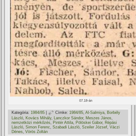
07.18-án
Kategória:
1984/85
|
Címke:
1984/85
,
Al-Salmiya
,
Borbély
László
,
Kovács Mihály
,
Lanczkor Sándor
,
Meszes János
,
nemzetközi mérkőzés
,
Pintér Attila
,
Pölöskei Gábor
,
Répási
László
,
Simon Ferenc
,
Szabadi László
,
Szeiler József
,
Váczi
Dénes
,
Vörös Zoltán