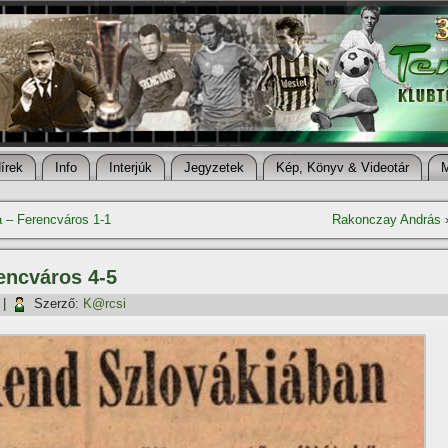
í­rek
Info
Interjúk
Jegyzetek
Kép, Könyv & Videotár
a – Ferencváros 1-1
Rakonczay András
encváros 4-5
|
Szerző:
K@rcsi