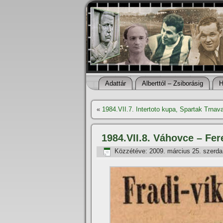
Adattár
Alberttól – Zsiborásig
H
«
1984.VII.7. Intertoto kupa, Spartak Trnav
1984.VII.8. Váhovce – Fer
Közzétéve:
2009. március 25. szerda