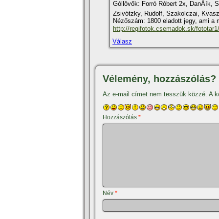
Góllövők: Forró Róbert 2x, DanÄí­k, 
Zsivótzky, Rudolf, Szakolczai, Kvasz
Nézőszám: 1800 eladott jegy, ami a 
http://regifotok.csemadok.sk/fototar1/
Válasz
Vélemény, hozzászólás?
Az e-mail címet nem tesszük közzé.
A k
Hozzászólás
*
Név
*