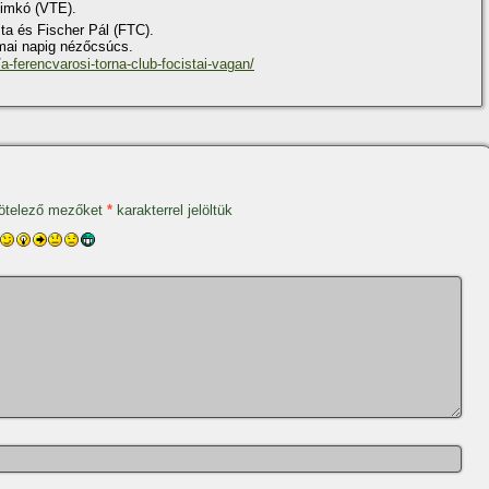
Simkó (VTE).
ta és Fischer Pál (FTC).
mai napig nézőcsúcs.
a-ferencvarosi-torna-club-focistai-vagan/
ötelező mezőket
*
karakterrel jelöltük