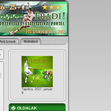
Mérkőzések
Múltidéző
»
Tapolca, 2027. január
9.
OLDALAK