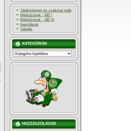
Játékoskeret és szakmai stáb
Mérkőzések - NB I
Mérkőzések - NB III
Igazolások
Tabella
KATEGÓRIÁK
KATEGÓRIÁK
HOZZÁSZÓLÁSOK