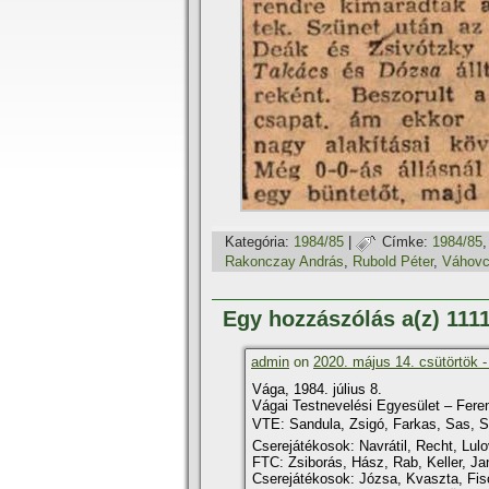
Kategória:
1984/85
|
Címke:
1984/85
Rakonczay András
,
Rubold Péter
,
Váhov
Egy hozzászólás a(z) 11
admin
on
2020. május 14. csütörtök -
Vága, 1984. július 8.
Vágai Testnevelési Egyesület – Feren
VTE: Sandula, Zsigó, Farkas, Sas, Si
Cserejátékosok: Navrátil, Recht, Lul
FTC: Zsiborás, Hász, Rab, Keller, Ja
Cserejátékosok: Józsa, Kvaszta, Fis