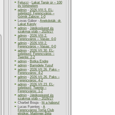
Felucci
-
Lakat Tanár úr – 100
év történelem
admin
-
2026.VIII.5. EL-
selejtező: Ferencváros –
Górnik Zabrze: 1-0
Lovas Gábor
-
Anekdoták: dr.
Lakat Károly
admin
-
Játékoskeret és
szakmai stáb – 2026/27
admin
-
2026.VIII.2.
Ferencváros – Vasas: 0-0
admin
-
2026.VIII.2.
Ferencváros – Vasas: 0-0
admin
-
2026.VII.30. EL-
selejtező: Ferencváros –
Twente: 2-2
admin
-
Botka Endre
admin
-
Bamidele Yusuf
admin
-
2026.VII.26. Paks –
Ferencváros: 4-2
admin
-
2026.VII.26. Paks –
Ferencváros: 4-2
admin
-
2026.VII.23. EL-
selejtező: Twente –
Ferencváros: 1-2
admin
-
Játékoskeret és
szakmai stáb – 2026/27
Charbel Bouja
-
Itt a háboru!
Lucas Fuentes
-
A
Ferencvárosi Torna Club
elnökei: Mailinger Béla