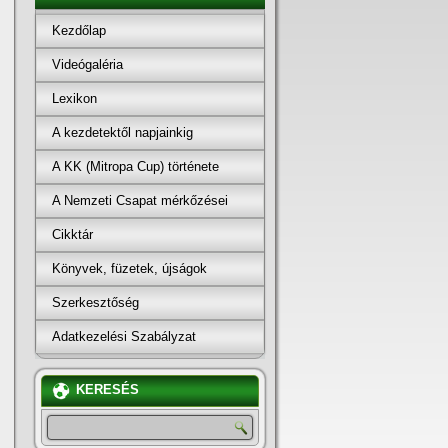
Kezdőlap
Videógaléria
Lexikon
A kezdetektől napjainkig
A KK (Mitropa Cup) története
A Nemzeti Csapat mérkőzései
Cikktár
Könyvek, füzetek, újságok
Szerkesztőség
Adatkezelési Szabályzat
KERESÉS