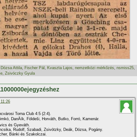
,
Dózsa Attila
,
Fischer Pál
,
Kvaszta Lajos
,
nemzetközi mérkőzés
,
nsmiss25
,
ce
,
Zsivóczky Gyula
111000000ejegyzéshez
 11:26
cvárosi Torna Club 4:5 (2:4).
mkó, DanÄí­k, Földeši, Horváth, Butko, Forró, Kamenár.
ovics és Gyeváth.
ncsika, Rudolf, Szabadi, Zsivótzky, Deák, Dózsa, Pogány.
cher, Bánki és Szakolczai.