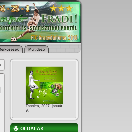
Mérkőzések
Múltidéző
»
Tapolca, 2027. január
9.
OLDALAK