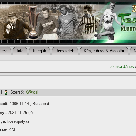
í­rek
Info
Interjúk
Jegyzetek
Kép, Könyv & Videotár
Zsinka János
|
Szerző:
K@rcsi
tett:
1966.11.14., Budapest
nyt:
2021.11.26.(?)
tja:
középpályás
ett:
KSI