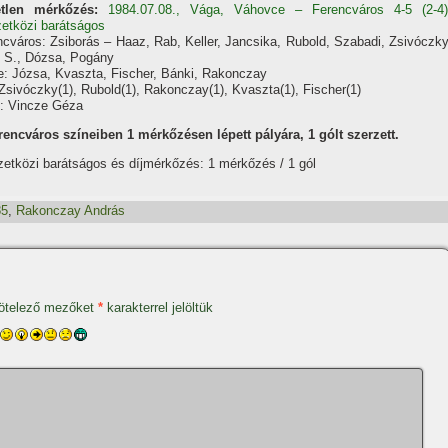
tlen mérkőzés:
1984.07.08., Vága, Váhovce – Ferencváros 4-5 (2-4)
etközi barátságos
ncváros: Zsiborás – Haaz, Rab, Keller, Jancsika, Rubold, Szabadi, Zsivóczky
 S., Dózsa, Pogány
e: Józsa, Kvaszta, Fischer, Bánki, Rakonczay
Zsivóczky(1), Rubold(1), Rakonczay(1), Kvaszta(1), Fischer(1)
: Vincze Géza
rencváros szí­neiben 1 mérkőzésen lépett pályára, 1 gólt szerzett.
etközi barátságos és dí­jmérkőzés: 1 mérkőzés / 1 gól
85
,
Rakonczay András
ötelező mezőket
*
karakterrel jelöltük