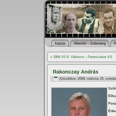
Adattár
Alberttól – Zsiborásig
H
«
1984.VII.8. Váhovce – Ferencváros 4-5
Rakonczay András
Közzétéve:
2009. március 25. szerda
Szüle
Elhu
Posz
Érkez