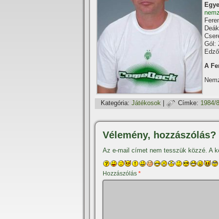
Egye
nemz
Fere
Deák
Cser
Gól: 
Edző
A Fe
Nemz
Kategória:
Játékosok
|
Címke:
1984/
Vélemény, hozzászólás?
Az e-mail címet nem tesszük közzé.
A k
Hozzászólás
*