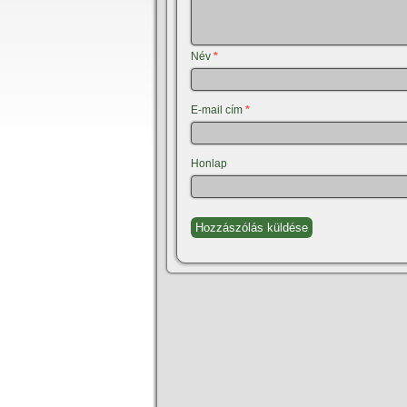
Név
*
E-mail cím
*
Honlap