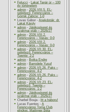
Felucci
-
Lakat Tanár úr – 100
év történelem
admin
-
2026.VIII.5. EL-
selejtező: Ferencváros –
Górnik Zabrze: 1-0
Lovas Gábor
-
Anekdoták: dr.
Lakat Károly
admin
-
Játékoskeret és
szakmai stáb – 2026/27
admin
-
2026.VIII.2.
Ferencváros – Vasas: 0-0
admin
-
2026.VIII.2.
Ferencváros – Vasas: 0-0
admin
-
2026.VII.30. EL-
selejtező: Ferencváros –
Twente: 2-2
admin
-
Botka Endre
admin
-
Bamidele Yusuf
admin
-
2026.VII.26. Paks –
Ferencváros: 4-2
admin
-
2026.VII.26. Paks –
Ferencváros: 4-2
admin
-
2026.VII.23. EL-
selejtező: Twente –
Ferencváros: 1-2
admin
-
Játékoskeret és
szakmai stáb – 2026/27
Charbel Bouja
-
Itt a háboru!
Lucas Fuentes
-
A
Ferencvárosi Torna Club
elnökei: Mailinger Béla