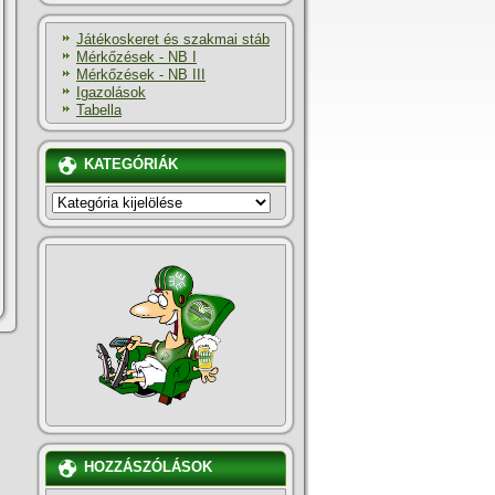
Játékoskeret és szakmai stáb
Mérkőzések - NB I
Mérkőzések - NB III
Igazolások
Tabella
KATEGÓRIÁK
KATEGÓRIÁK
HOZZÁSZÓLÁSOK