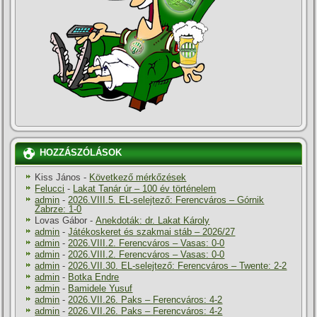
HOZZÁSZÓLÁSOK
Kiss János
-
Következő mérkőzések
Felucci
-
Lakat Tanár úr – 100 év történelem
admin
-
2026.VIII.5. EL-selejtező: Ferencváros – Górnik
Zabrze: 1-0
Lovas Gábor
-
Anekdoták: dr. Lakat Károly
admin
-
Játékoskeret és szakmai stáb – 2026/27
admin
-
2026.VIII.2. Ferencváros – Vasas: 0-0
admin
-
2026.VIII.2. Ferencváros – Vasas: 0-0
admin
-
2026.VII.30. EL-selejtező: Ferencváros – Twente: 2-2
admin
-
Botka Endre
admin
-
Bamidele Yusuf
admin
-
2026.VII.26. Paks – Ferencváros: 4-2
admin
-
2026.VII.26. Paks – Ferencváros: 4-2