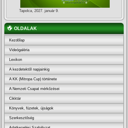
Tapolca, 2027. január 9.
OLDALAK
Kezdőlap
Videógaléria
Lexikon
A kezdetektől napjainkig
A KK (Mitropa Cup) története
A Nemzeti Csapat mérkőzései
Cikktár
Könyvek, füzetek, újságok
Szerkesztőség
Adatkezelési Szabályzat