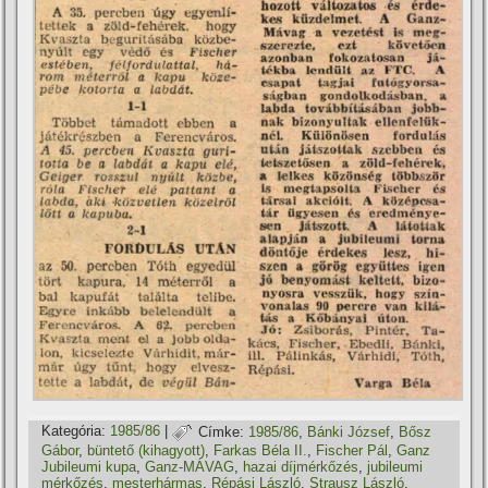
Kategória:
1985/86
|
Címke:
1985/86
,
Bánki József
,
Bősz
Gábor
,
büntető (kihagyott)
,
Farkas Béla II.
,
Fischer Pál
,
Ganz
Jubileumi kupa
,
Ganz-MÁVAG
,
hazai dí­jmérkőzés
,
jubileumi
mérkőzés
,
mesterhármas
,
Répási László
,
Strausz László
,