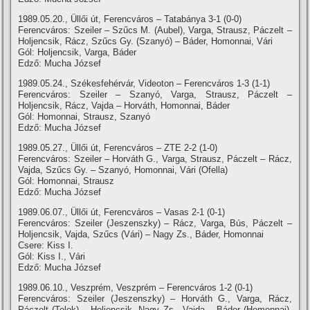
1989.05.20., Üllői út, Ferencváros – Tatabánya 3-1 (0-0)
Ferencváros: Szeiler – Szűcs M. (Aubel), Varga, Strausz, Páczelt –
Holjencsik, Rácz, Szűcs Gy. (Szanyó) – Báder, Homonnai, Vári
Gól: Holjencsik, Varga, Báder
Edző: Mucha József
1989.05.24., Székesfehérvár, Videoton – Ferencváros 1-3 (1-1)
Ferencváros: Szeiler – Szanyó, Varga, Strausz, Páczelt –
Holjencsik, Rácz, Vajda – Horváth, Homonnai, Báder
Gól: Homonnai, Strausz, Szanyó
Edző: Mucha József
1989.05.27., Üllői út, Ferencváros – ZTE 2-2 (1-0)
Ferencváros: Szeiler – Horváth G., Varga, Strausz, Páczelt – Rácz,
Vajda, Szűcs Gy. – Szanyó, Homonnai, Vári (Ofella)
Gól: Homonnai, Strausz
Edző: Mucha József
1989.06.07., Üllői út, Ferencváros – Vasas 2-1 (0-1)
Ferencváros: Szeiler (Jeszenszky) – Rácz, Varga, Bús, Páczelt –
Holjencsik, Vajda, Szűcs (Vári) – Nagy Zs., Báder, Homonnai
Csere: Kiss I.
Gól: Kiss I., Vári
Edző: Mucha József
1989.06.10., Veszprém, Veszprém – Ferencváros 1-2 (0-1)
Ferencváros: Szeiler (Jeszenszky) – Horváth G., Varga, Rácz,
Páczelt (Telek) – Holjencsik, Nagy Zs., Vajda – Báder (Homonnai),