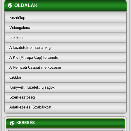
OLDALAK
Kezdőlap
Videógaléria
Lexikon
A kezdetektől napjainkig
A KK (Mitropa Cup) története
A Nemzeti Csapat mérkőzései
Cikktár
Könyvek, füzetek, újságok
Szerkesztőség
Adatkezelési Szabályzat
KERESÉS