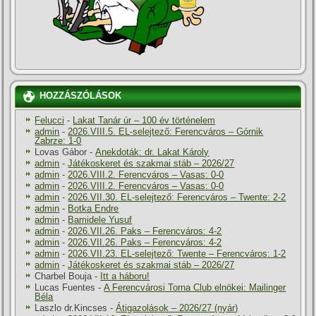
HOZZÁSZÓLÁSOK
Felucci
-
Lakat Tanár úr – 100 év történelem
admin
-
2026.VIII.5. EL-selejtező: Ferencváros – Górnik
Zabrze: 1-0
Lovas Gábor
-
Anekdoták: dr. Lakat Károly
admin
-
Játékoskeret és szakmai stáb – 2026/27
admin
-
2026.VIII.2. Ferencváros – Vasas: 0-0
admin
-
2026.VIII.2. Ferencváros – Vasas: 0-0
admin
-
2026.VII.30. EL-selejtező: Ferencváros – Twente: 2-2
admin
-
Botka Endre
admin
-
Bamidele Yusuf
admin
-
2026.VII.26. Paks – Ferencváros: 4-2
admin
-
2026.VII.26. Paks – Ferencváros: 4-2
admin
-
2026.VII.23. EL-selejtező: Twente – Ferencváros: 1-2
admin
-
Játékoskeret és szakmai stáb – 2026/27
Charbel Bouja
-
Itt a háboru!
Lucas Fuentes
-
A Ferencvárosi Torna Club elnökei: Mailinger
Béla
Laszlo dr.Kincses
-
Átigazolások – 2026/27 (nyár)