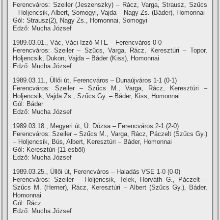
Ferencváros: Szeiler (Jeszenszky) – Rácz, Varga, Strausz, Szűcs
– Holjencsik, Albert, Somogyi, Vajda – Nagy Zs. (Báder), Homonnai
Gól: Strausz(2), Nagy Zs., Homonnai, Somogyi
Edző: Mucha József
1989.03.01., Vác, Váci Izzó MTE – Ferencváros 0-0
Ferencváros: Szeiler – Szűcs, Varga, Rácz, Keresztúri – Topor,
Holjencsik, Dukon, Vajda – Báder (Kiss), Homonnai
Edző: Mucha József
1989.03.11., Üllői út, Ferencváros – Dunaújváros 1-1 (0-1)
Ferencváros: Szeiler – Szűcs M., Varga, Rácz, Keresztúri –
Holjencsik, Vajda Zs., Szűcs Gy. – Báder, Kiss, Homonnai
Gól: Báder
Edző: Mucha József
1989.03.18., Megyeri út, Ú. Dózsa – Ferencváros 2-1 (2-0)
Ferencváros: Szeiler – Szűcs M., Varga, Rácz, Páczelt (Szűcs Gy.)
– Holjencsik, Bús, Albert, Keresztúri – Báder, Homonnai
Gól: Keresztúri (11-esből)
Edző: Mucha József
1989.03.25., Üllői út, Ferencváros – Haladás VSE 1-0 (0-0)
Ferencváros: Szeiler – Holjencsik, Telek, Horváth G., Páczelt –
Szűcs M. (Herner), Rácz, Keresztúri – Albert (Szűcs Gy.), Báder,
Homonnai
Gól: Rácz
Edző: Mucha József