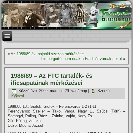
«
Az 1988/89 évi bajnoki szezon mérkőzései
Limpergertől nem csak a Fradinál várnak sokat
»
1988/89 – Az FTC tartalék- és
ificsapatának mérkőzései
Közzétéve:
2009. március 29. vasárnap
|
Szerző:
K@rcsi
1988.08.13., Siófok, Siófok – Ferencváros 1-2 (1-1)
Ferencváros: Szeiler – Takó, Varga, Nagy L., Szűcs (Tóth) –
Somogyi, Páling, Rácz – Zsinka, Vajda, Nagy Zs.
Gól: Páling, Zsinka
Edző: Mucha József