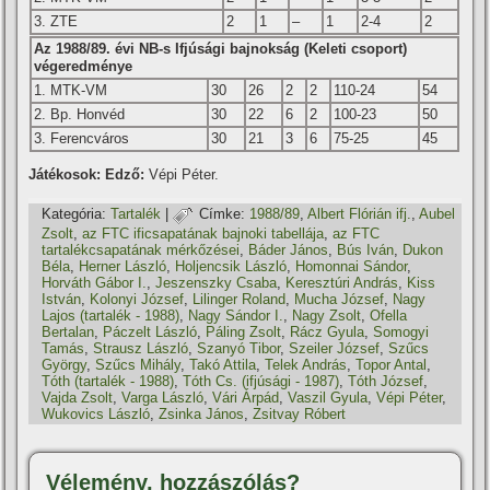
3. ZTE
2
1
–
1
2-4
2
Az 1988/89. évi NB-s Ifjúsági bajnokság (Keleti csoport)
végeredménye
1. MTK-VM
30
26
2
2
110-24
54
2. Bp. Honvéd
30
22
6
2
100-23
50
3. Ferencváros
30
21
3
6
75-25
45
Játékosok:
Edző:
Vépi Péter.
Kategória:
Tartalék
|
Címke:
1988/89
,
Albert Flórián ifj.
,
Aubel
Zsolt
,
az FTC ificsapatának bajnoki tabellája
,
az FTC
tartalékcsapatának mérkőzései
,
Báder János
,
Bús Iván
,
Dukon
Béla
,
Herner László
,
Holjencsik László
,
Homonnai Sándor
,
Horváth Gábor I.
,
Jeszenszky Csaba
,
Keresztúri András
,
Kiss
István
,
Kolonyi József
,
Lilinger Roland
,
Mucha József
,
Nagy
Lajos (tartalék - 1988)
,
Nagy Sándor I.
,
Nagy Zsolt
,
Ofella
Bertalan
,
Páczelt László
,
Páling Zsolt
,
Rácz Gyula
,
Somogyi
Tamás
,
Strausz László
,
Szanyó Tibor
,
Szeiler József
,
Szűcs
György
,
Szűcs Mihály
,
Takó Attila
,
Telek András
,
Topor Antal
,
Tóth (tartalék - 1988)
,
Tóth Cs. (ifjúsági - 1987)
,
Tóth József
,
Vajda Zsolt
,
Varga László
,
Vári Árpád
,
Vaszil Gyula
,
Vépi Péter
,
Wukovics László
,
Zsinka János
,
Zsitvay Róbert
Vélemény, hozzászólás?