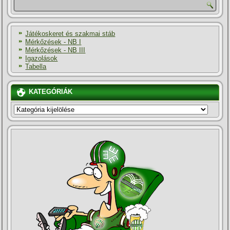
Játékoskeret és szakmai stáb
Mérkőzések - NB I
Mérkőzések - NB III
Igazolások
Tabella
KATEGÓRIÁK
KATEGÓRIÁK