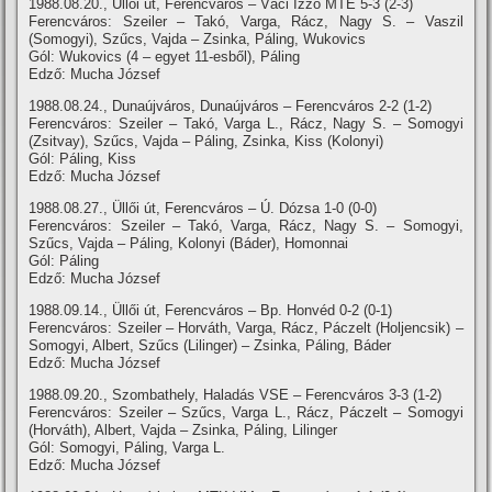
1988.08.20., Üllői út, Ferencváros – Váci Izzó MTE 5-3 (2-3)
Ferencváros: Szeiler – Takó, Varga, Rácz, Nagy S. – Vaszil
(Somogyi), Szűcs, Vajda – Zsinka, Páling, Wukovics
Gól: Wukovics (4 – egyet 11-esből), Páling
Edző: Mucha József
1988.08.24., Dunaújváros, Dunaújváros – Ferencváros 2-2 (1-2)
Ferencváros: Szeiler – Takó, Varga L., Rácz, Nagy S. – Somogyi
(Zsitvay), Szűcs, Vajda – Páling, Zsinka, Kiss (Kolonyi)
Gól: Páling, Kiss
Edző: Mucha József
1988.08.27., Üllői út, Ferencváros – Ú. Dózsa 1-0 (0-0)
Ferencváros: Szeiler – Takó, Varga, Rácz, Nagy S. – Somogyi,
Szűcs, Vajda – Páling, Kolonyi (Báder), Homonnai
Gól: Páling
Edző: Mucha József
1988.09.14., Üllői út, Ferencváros – Bp. Honvéd 0-2 (0-1)
Ferencváros: Szeiler – Horváth, Varga, Rácz, Páczelt (Holjencsik) –
Somogyi, Albert, Szűcs (Lilinger) – Zsinka, Páling, Báder
Edző: Mucha József
1988.09.20., Szombathely, Haladás VSE – Ferencváros 3-3 (1-2)
Ferencváros: Szeiler – Szűcs, Varga L., Rácz, Páczelt – Somogyi
(Horváth), Albert, Vajda – Zsinka, Páling, Lilinger
Gól: Somogyi, Páling, Varga L.
Edző: Mucha József