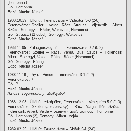
(Homonnai)
Gól: Homonnai
Edző: Mucha József
1988.10.29., Üllői út, Ferencváros – Videoton 3-0 (2-0)
Ferencváros: Szeiler – Varga, Rácz, Strausz, Holjencsik – Albert,
Szűcs, Somogyi – Báder, Wukovics, Homonnai
Gól: Strausz (11-esből), Somogyi, Wukovics
Edző: Mucha József
1988.11.05., Zalaegerszeg, ZTE – Ferencváros 0-2 (0-2)
Ferencváros: Szeiler – Rácz, Varga, Bús, Szűcs – Holjencsik,
Albert, Somogyi, Vajda – Páling, Báder (Homonnai)
Gól: Somogyi, Páling
Edző: Mucha József
1988.11.19., Fáy u., Vasas – Ferencváros 3-1 (?-?)
Ferencváros: ?
Gól: ?
Edző: Mucha József
Az őszi végeredmény tabellájából
1988.12.03., Üllői út, edzőpálya, Ferencváros – Veszprém 5-0 (1-0)
Ferencváros: Szeiler (Jeszenszky) – Rácz, Varga, Bús, Szűcs –
Holjencsik, Albert, Vajda – Szanyó (Kiss), Somogyi, Homonnai
Gól: Homonnai(2), Somogyi, Albert, Vajda
Edző: Mucha József
1989.02.25., Üllői út, Ferencváros – Siófok 5-1 (2-0)