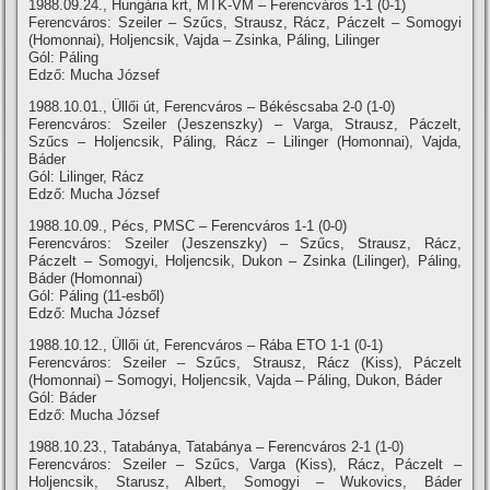
1988.09.24., Hungária krt, MTK-VM – Ferencváros 1-1 (0-1)
Ferencváros: Szeiler – Szűcs, Strausz, Rácz, Páczelt – Somogyi
(Homonnai), Holjencsik, Vajda – Zsinka, Páling, Lilinger
Gól: Páling
Edző: Mucha József
1988.10.01., Üllői út, Ferencváros – Békéscsaba 2-0 (1-0)
Ferencváros: Szeiler (Jeszenszky) – Varga, Strausz, Páczelt,
Szűcs – Holjencsik, Páling, Rácz – Lilinger (Homonnai), Vajda,
Báder
Gól: Lilinger, Rácz
Edző: Mucha József
1988.10.09., Pécs, PMSC – Ferencváros 1-1 (0-0)
Ferencváros: Szeiler (Jeszenszky) – Szűcs, Strausz, Rácz,
Páczelt – Somogyi, Holjencsik, Dukon – Zsinka (Lilinger), Páling,
Báder (Homonnai)
Gól: Páling (11-esből)
Edző: Mucha József
1988.10.12., Üllői út, Ferencváros – Rába ETO 1-1 (0-1)
Ferencváros: Szeiler – Szűcs, Strausz, Rácz (Kiss), Páczelt
(Homonnai) – Somogyi, Holjencsik, Vajda – Páling, Dukon, Báder
Gól: Báder
Edző: Mucha József
1988.10.23., Tatabánya, Tatabánya – Ferencváros 2-1 (1-0)
Ferencváros: Szeiler – Szűcs, Varga (Kiss), Rácz, Páczelt –
Holjencsik, Starusz, Albert, Somogyi – Wukovics, Báder