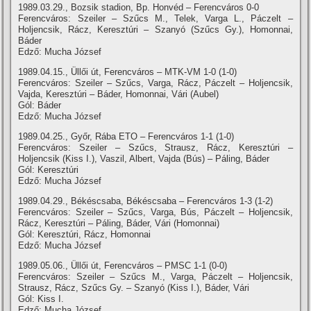
1989.03.29., Bozsik stadion, Bp. Honvéd – Ferencváros 0-0
Ferencváros: Szeiler – Szűcs M., Telek, Varga L., Páczelt –
Holjencsik, Rácz, Keresztúri – Szanyó (Szűcs Gy.), Homonnai,
Báder
Edző: Mucha József
1989.04.15., Üllői út, Ferencváros – MTK-VM 1-0 (1-0)
Ferencváros: Szeiler – Szűcs, Varga, Rácz, Páczelt – Holjencsik,
Vajda, Keresztúri – Báder, Homonnai, Vári (Aubel)
Gól: Báder
Edző: Mucha József
1989.04.25., Győr, Rába ETO – Ferencváros 1-1 (1-0)
Ferencváros: Szeiler – Szűcs, Strausz, Rácz, Keresztúri –
Holjencsik (Kiss I.), Vaszil, Albert, Vajda (Bús) – Páling, Báder
Gól: Keresztúri
Edző: Mucha József
1989.04.29., Békéscsaba, Békéscsaba – Ferencváros 1-3 (1-2)
Ferencváros: Szeiler – Szűcs, Varga, Bús, Páczelt – Holjencsik,
Rácz, Keresztúri – Páling, Báder, Vári (Homonnai)
Gól: Keresztúri, Rácz, Homonnai
Edző: Mucha József
1989.05.06., Üllői út, Ferencváros – PMSC 1-1 (0-0)
Ferencváros: Szeiler – Szűcs M., Varga, Páczelt – Holjencsik,
Strausz, Rácz, Szűcs Gy. – Szanyó (Kiss I.), Báder, Vári
Gól: Kiss I.
Edző: Mucha József