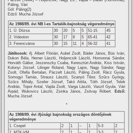
Páling, Vári
Gól: Páling(2)
Edző: Mucha József
Az 1988/89. évi NB I-es Tartalék-bajnokság végeredménye
1. Ú. Dózsa
30
20
5
5
51-15
45
2. Videoton
30
17
8
5
65-41
42
3. Ferencváros
30
15
11
4
56-32
41
Játékosok:
ifj. Albert Flórián, Aubel Zsolt, Báder János, Bús Iván,
Dukon Béla, Herner László, Holjencsik László, Homonnai Sándor,
Horváth Gábor, Jeszenszky Csaba, Keresztúri András, Kiss István,
Kolonyi József, Lilinger Roland, Nagy Lajos, Nagy Sándor, Nagy
Zsolt, Ofella Bertalan, Páczelt László, Páling Zsolt, Rácz Gyula,
Somogyi Tamás, Strausz László, Szanyó Tibor, Szűcs György,
Szűcs Mihály, Szeiler József, Takó Attila, Tóth József, Telek
András, Topor Antal, Vajda Zsolt, Varga László, Vaszil Gyula, Vári
Árpád, Wukovics László, Zsinka János, Zsitvay Róbert.
Edző:
Mucha József.
*
Az 1988/89. évi ifjúsági bajnokság országos döntőjének
végeredménye
1. Csepel
2
1
–
1
5-3
2
2. MTK-VM
2
1
–
1
3-3
2