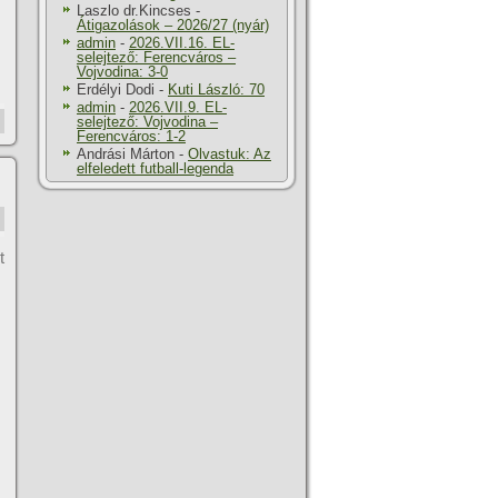
Laszlo dr.Kincses
-
Átigazolások – 2026/27 (nyár)
admin
-
2026.VII.16. EL-
selejtező: Ferencváros –
Vojvodina: 3-0
Erdélyi Dodi
-
Kuti László: 70
admin
-
2026.VII.9. EL-
selejtező: Vojvodina –
Ferencváros: 1-2
Andrási Márton
-
Olvastuk: Az
elfeledett futball-legenda
t