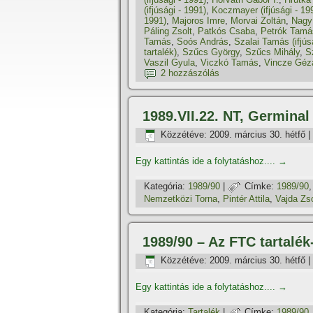
(ifjúsági - 1991)
,
Koczmayer (ifjúsági - 19
1991)
,
Majoros Imre
,
Morvai Zoltán
,
Nagy
Páling Zsolt
,
Patkós Csaba
,
Petrók Tamá
Tamás
,
Soós András
,
Szalai Tamás (ifjús
tartalék)
,
Szűcs György
,
Szűcs Mihály
,
S
Vaszil Gyula
,
Viczkó Tamás
,
Vincze Géz
2 hozzászólás
1989.VII.22. NT, Germinal
Közzétéve:
2009. március 30. hétfő
|
Egy kattintás ide a folytatáshoz....
→
Kategória:
1989/90
|
Címke:
1989/90
Nemzetközi Torna
,
Pintér Attila
,
Vajda Zso
1989/90 – Az FTC tartalék
Közzétéve:
2009. március 30. hétfő
|
Egy kattintás ide a folytatáshoz....
→
Kategória:
Tartalék
|
Címke:
1989/90