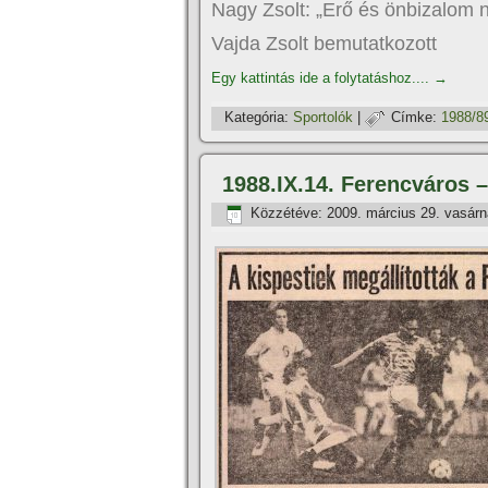
Nagy Zsolt: „Erő és önbizalom 
Vajda Zsolt bemutatkozott
Egy kattintás ide a folytatáshoz....
→
Kategória:
Sportolók
|
Címke:
1988/8
1988.IX.14. Ferencváros 
Közzétéve:
2009. március 29. vasár