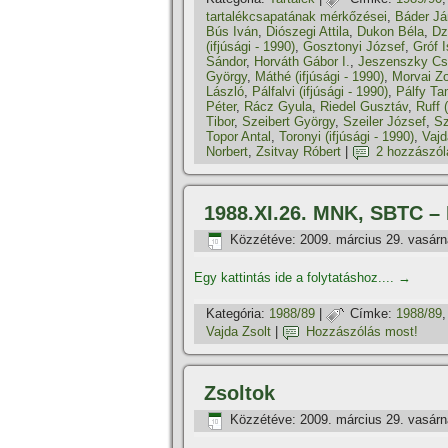
tartalékcsapatának mérkőzései
,
Báder J
Bús Iván
,
Diószegi Attila
,
Dukon Béla
,
Dz
(ifjúsági - 1990)
,
Gosztonyi József
,
Gróf 
Sándor
,
Horváth Gábor I.
,
Jeszenszky C
György
,
Máthé (ifjúsági - 1990)
,
Morvai Zo
László
,
Pálfalvi (ifjúsági - 1990)
,
Pálfy T
Péter
,
Rácz Gyula
,
Riedel Gusztáv
,
Ruff (
Tibor
,
Szeibert György
,
Szeiler József
,
Sz
Topor Antal
,
Toronyi (ifjúsági - 1990)
,
Vajd
Norbert
,
Zsitvay Róbert
|
2 hozzászól
1988.XI.26. MNK, SBTC – 
Közzétéve:
2009. március 29. vasár
Egy kattintás ide a folytatáshoz....
→
Kategória:
1988/89
|
Címke:
1988/89
Vajda Zsolt
|
Hozzászólás most!
Zsoltok
Közzétéve:
2009. március 29. vasár