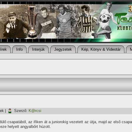
í­rek
Info
Interjúk
Jegyzetek
Kép, Könyv & Videotár
tek
|
Szerző:
K@rcsi
lő csapatából, az ifiken át a juniorokig vezetett az útja, majd az első csapa
eze helyett angyalbőrt húzott.