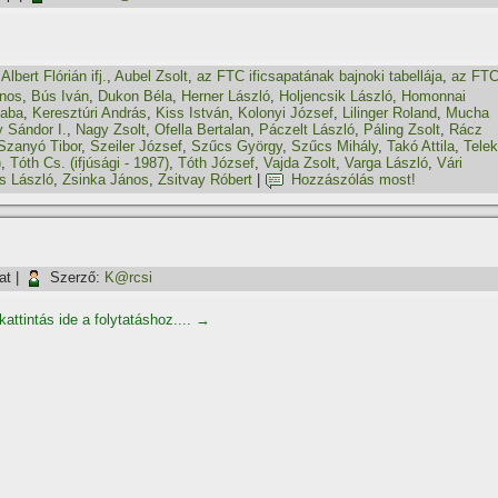
,
Albert Flórián ifj.
,
Aubel Zsolt
,
az FTC ificsapatának bajnoki tabellája
,
az FT
ános
,
Bús Iván
,
Dukon Béla
,
Herner László
,
Holjencsik László
,
Homonnai
saba
,
Keresztúri András
,
Kiss István
,
Kolonyi József
,
Lilinger Roland
,
Mucha
 Sándor I.
,
Nagy Zsolt
,
Ofella Bertalan
,
Páczelt László
,
Páling Zsolt
,
Rácz
Szanyó Tibor
,
Szeiler József
,
Szűcs György
,
Szűcs Mihály
,
Takó Attila
,
Telek
)
,
Tóth Cs. (ifjúsági - 1987)
,
Tóth József
,
Vajda Zsolt
,
Varga László
,
Vári
s László
,
Zsinka János
,
Zsitvay Róbert
|
Hozzászólás most!
at
|
Szerző:
K@rcsi
kattintás ide a folytatáshoz....
→