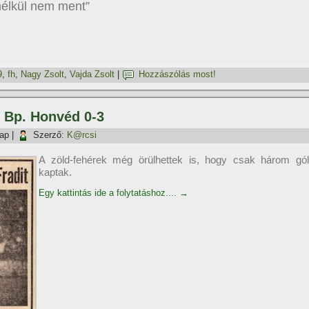
nélkül nem ment”
9
,
fh
,
Nagy Zsolt
,
Vajda Zsolt
|
Hozzászólás most!
– Bp. Honvéd 0-3
nap
|
Szerző:
K@rcsi
A zöld-fehérek még örülhettek is, hogy csak három gól
kaptak.
Egy kattintás ide a folytatáshoz....
→