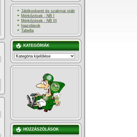
Játékoskeret és szakmai stáb
Mérkőzések - NB I
Mérkőzések - NB III
Igazolások
Tabella
KATEGÓRIÁK
KATEGÓRIÁK
HOZZÁSZÓLÁSOK