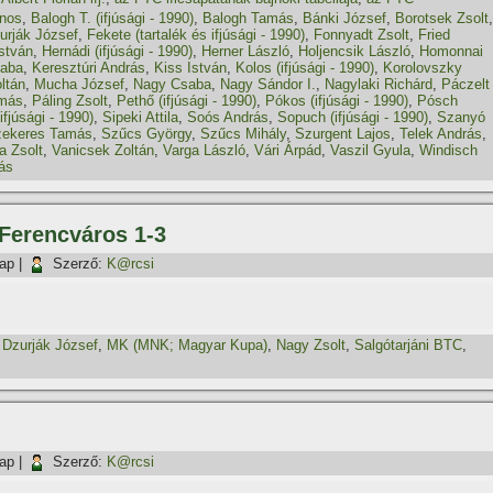
ános
,
Balogh T. (ifjúsági - 1990)
,
Balogh Tamás
,
Bánki József
,
Borotsek Zsolt
,
urják József
,
Fekete (tartalék és ifjúsági - 1990)
,
Fonnyadt Zsolt
,
Fried
István
,
Hernádi (ifjúsági - 1990)
,
Herner László
,
Holjencsik László
,
Homonnai
saba
,
Keresztúri András
,
Kiss István
,
Kolos (ifjúsági - 1990)
,
Korolovszky
ltán
,
Mucha József
,
Nagy Csaba
,
Nagy Sándor I.
,
Nagylaki Richárd
,
Páczelt
amás
,
Páling Zsolt
,
Pethő (ifjúsági - 1990)
,
Pókos (ifjúsági - 1990)
,
Pósch
ifjúsági - 1990)
,
Sipeki Attila
,
Soós András
,
Sopuch (ifjúsági - 1990)
,
Szanyó
ekeres Tamás
,
Szűcs György
,
Szűcs Mihály
,
Szurgent Lajos
,
Telek András
,
a Zsolt
,
Vanicsek Zoltán
,
Varga László
,
Vári Árpád
,
Vaszil Gyula
,
Windisch
ás
Ferencváros 1-3
nap
|
Szerző:
K@rcsi
,
Dzurják József
,
MK (MNK; Magyar Kupa)
,
Nagy Zsolt
,
Salgótarjáni BTC
,
nap
|
Szerző:
K@rcsi