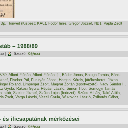
,
Bp. Honvéd (Kispest; KAC)
,
Fodor Imre
,
Gregor József
,
NB1
,
Vajda Zsolt
|
stáb – 1988/89
nap
|
Szerző:
K@rcsi
8/89
,
Albert Flórián
,
Albert Flórián ifj.
,
Báder János
,
Balogh Tamás
,
Bánki
ózsef
,
Fischer Pál
,
Furulyás János
,
Hargitai Károly
,
játékoskeret
,
Józsa
linger Roland
,
Limperger Zsolt
,
Magyar Zoltán (sportvezető)
,
Nagy Sándor I.
,
cz Gyula
,
Rákosi Gyula
,
Répási László
,
Simon Tibor
,
Somogyi Tamás
,
i stáb
,
Szeiler József
,
Szűcs Lajos (fedezet)
,
Szűcs Mihály
,
Takó Attila
,
da Zsolt
,
Varga László
,
Vaszil Gyula
,
Wukovics László
,
Zsiborás Gábor
,
- és ificsapatának mérkőzései
nap
|
Szerző:
K@rcsi