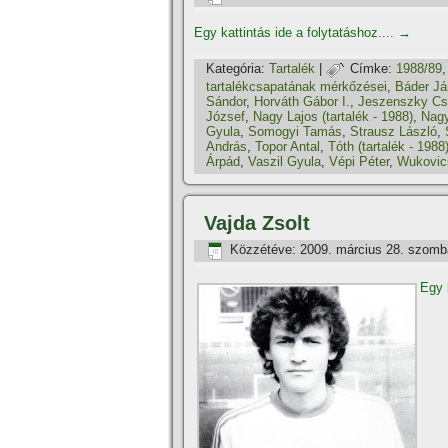
Egy kattintás ide a folytatáshoz....
→
Kategória:
Tartalék
|
Címke:
1988/89
tartalékcsapatának mérkőzései
,
Báder J
Sándor
,
Horváth Gábor I.
,
Jeszenszky C
József
,
Nagy Lajos (tartalék - 1988)
,
Nagy
Gyula
,
Somogyi Tamás
,
Strausz László
,
András
,
Topor Antal
,
Tóth (tartalék - 1988
Árpád
,
Vaszil Gyula
,
Vépi Péter
,
Wukovic
Vajda Zsolt
Közzétéve:
2009. március 28. szomb
Egy 