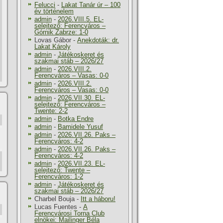
Felucci
-
Lakat Tanár úr – 100
év történelem
admin
-
2026.VIII.5. EL-
selejtező: Ferencváros –
Górnik Zabrze: 1-0
Lovas Gábor
-
Anekdoták: dr.
Lakat Károly
admin
-
Játékoskeret és
szakmai stáb – 2026/27
admin
-
2026.VIII.2.
Ferencváros – Vasas: 0-0
admin
-
2026.VIII.2.
Ferencváros – Vasas: 0-0
admin
-
2026.VII.30. EL-
selejtező: Ferencváros –
Twente: 2-2
admin
-
Botka Endre
admin
-
Bamidele Yusuf
admin
-
2026.VII.26. Paks –
Ferencváros: 4-2
admin
-
2026.VII.26. Paks –
Ferencváros: 4-2
admin
-
2026.VII.23. EL-
selejtező: Twente –
Ferencváros: 1-2
admin
-
Játékoskeret és
szakmai stáb – 2026/27
Charbel Bouja
-
Itt a háboru!
Lucas Fuentes
-
A
Ferencvárosi Torna Club
elnökei: Mailinger Béla