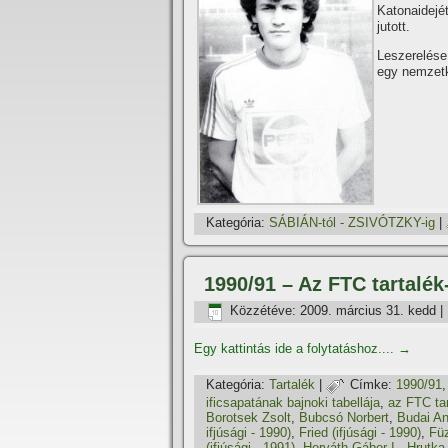
Katonaidejé
jutott.
Leszerelése
egy nemzetk
Kategória:
SÁBIÁN-tól - ZSIVÓTZKY-ig
|
1990/91 – Az FTC tartalék
Közzétéve:
2009. március 31. kedd
|
Egy kattintás ide a folytatáshoz....
→
Kategória:
Tartalék
|
Címke:
1990/91
ificsapatának bajnoki tabellája
,
az FTC ta
Borotsek Zsolt
,
Bubcsó Norbert
,
Budai A
ifjúsági - 1990)
,
Fried (ifjúsági - 1990)
,
Füz
(ifjúsági - 1991)
,
Horváth Gábor I.
,
Hrutka