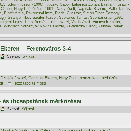
91)
,
Kolos (ifjúsági - 1990)
,
Kuczkó Gábor
,
Labanics Zoltán
,
Laskai (ifjúsági -
 Csaba
,
Nagy L. (ifjúsági - 1991)
,
Nagy Zsolt
,
Nagylaki Richárd
,
Pálfy Tamás
,
s
,
Pintér Attila
,
Rakonczai Imre
,
Riedel Gusztáv
,
Simon Tibor
,
Somogyi
ági)
,
Szanyó Tibor
,
Szeiler József
,
Szekeres Tamás
,
Szentandrási (1991 -
zurgent Lajos
,
Telek András
,
Tóth József
,
Vajda Zsolt
,
Vanicsek Zoltán
,
a
,
Windisch Norbert
,
Wukovics László
,
Zavadszky Gábor
,
Zsitvay Róbert
|
 Ekeren – Ferencváros 3-4
Szerző:
K@rcsi
,
Dzurják József
,
Germinal Ekeren
,
Nagy Zsolt
,
nemzetközi mérkőzés
,
lt
|
Hozzászólás most!
- és ificsapatának mérkőzései
Szerző:
K@rcsi
,
Albert Flórián ifj.
,
az FTC ificsapatának bajnoki tabellája
,
az FTC