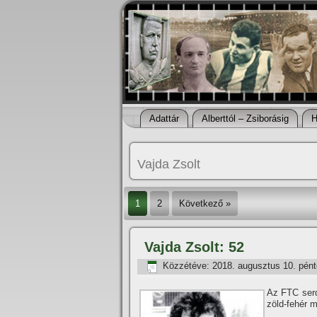
Adattár
Alberttól – Zsiborásig
H
Vajda Zsolt
1
2
Következő »
Vajda Zsolt: 52
Közzétéve:
2018. augusztus 10. pén
Az FTC serdü
zöld-fehér m