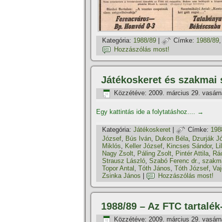
Kategória:
1988/89
|
Címke:
1988/89
Hozzászólás most!
Játékoskeret és szakmai 
Közzétéve:
2009. március 29. vasár
Egy kattintás ide a folytatáshoz....
→
Kategória:
Játékoskeret
|
Címke:
198
József
,
Bús Iván
,
Dukon Béla
,
Dzurják J
Miklós
,
Keller József
,
Kincses Sándor
,
Li
Nagy Zsolt
,
Páling Zsolt
,
Pintér Attila
,
Rá
Strausz László
,
Szabó Ferenc dr.
,
szakma
Topor Antal
,
Tóth János
,
Tóth József
,
Vaj
Zsinka János
|
Hozzászólás most!
1988/89 – Az FTC tartalék
Közzétéve:
2009. március 29. vasár