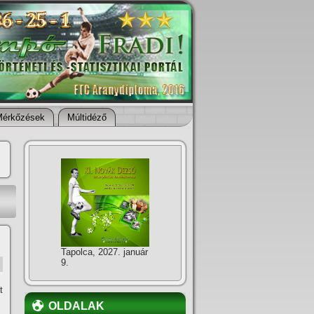
Mérkőzések
Múltidéző
Tapolca, 2027. január
9.
t
OLDALAK