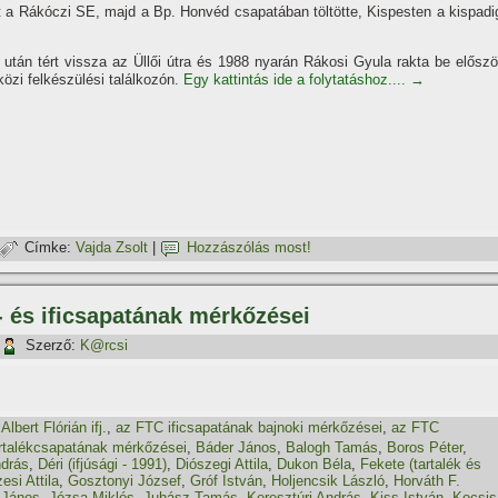
t a Rákóczi SE, majd a Bp. Honvéd csapatában töltötte, Kispesten a kispadi
 után tért vissza az Üllői útra és 1988 nyarán Rákosi Gyula rakta be előszö
özi felkészülési találkozón.
Egy kattintás ide a folytatáshoz....
→
Címke:
Vajda Zsolt
|
Hozzászólás most!
- és ificsapatának mérkőzései
Szerző:
K@rcsi
,
Albert Flórián ifj.
,
az FTC ificsapatának bajnoki mérkőzései
,
az FTC
rtalékcsapatának mérkőzései
,
Báder János
,
Balogh Tamás
,
Boros Péter
,
ndrás
,
Déri (ifjúsági - 1991)
,
Diószegi Attila
,
Dukon Béla
,
Fekete (tartalék és
esi Attila
,
Gosztonyi József
,
Gróf István
,
Holjencsik László
,
Horváth F.
 János
,
Józsa Miklós
,
Juhász Tamás
,
Keresztúri András
,
Kiss István
,
Kocsis