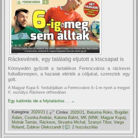
Ráckevének, egy találatig eljutott a kiscsapat is
Könnyedén győzött a tartalékos Ferencváros a ráckevei
futballünnepen, a hazaiak elérték a céljukat, szereztek egy
gólt.
A Magyar Kupa 6. fordulójában a Ferencváros 6–1-re nyert a megyei
II. osztályú Ráckeve otthonában.
Egy kattintás ide a folytatáshoz....
→
Kategória:
2020/21
|
Címke:
2020/21
,
Baturina Roko
,
Bogdán
Ádám
,
Csonka András
,
Katona Bálint
,
MK (MNK; Magyar Kupa)
,
Molnár Tamás
,
Ráckeve
,
Skvarka Michal
,
Szanyó Tibor
,
Varga
Roland
,
Zubkov Olekszandr
|
2 hozzászólás