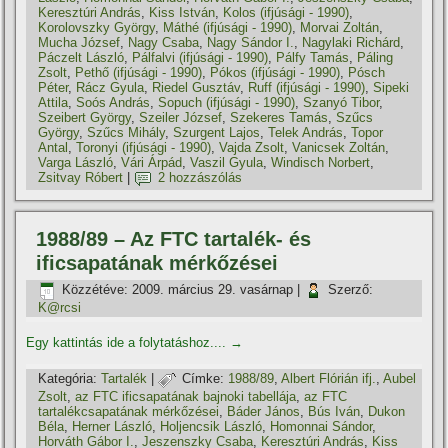
Keresztúri András
,
Kiss István
,
Kolos (ifjúsági - 1990)
,
Korolovszky György
,
Máthé (ifjúsági - 1990)
,
Morvai Zoltán
,
Mucha József
,
Nagy Csaba
,
Nagy Sándor I.
,
Nagylaki Richárd
,
Páczelt László
,
Pálfalvi (ifjúsági - 1990)
,
Pálfy Tamás
,
Páling
Zsolt
,
Pethő (ifjúsági - 1990)
,
Pókos (ifjúsági - 1990)
,
Pósch
Péter
,
Rácz Gyula
,
Riedel Gusztáv
,
Ruff (ifjúsági - 1990)
,
Sipeki
Attila
,
Soós András
,
Sopuch (ifjúsági - 1990)
,
Szanyó Tibor
,
Szeibert György
,
Szeiler József
,
Szekeres Tamás
,
Szűcs
György
,
Szűcs Mihály
,
Szurgent Lajos
,
Telek András
,
Topor
Antal
,
Toronyi (ifjúsági - 1990)
,
Vajda Zsolt
,
Vanicsek Zoltán
,
Varga László
,
Vári Árpád
,
Vaszil Gyula
,
Windisch Norbert
,
Zsitvay Róbert
|
2 hozzászólás
1988/89 – Az FTC tartalék- és
ificsapatának mérkőzései
Közzétéve:
2009. március 29. vasárnap
|
Szerző:
K@rcsi
Egy kattintás ide a folytatáshoz....
→
Kategória:
Tartalék
|
Címke:
1988/89
,
Albert Flórián ifj.
,
Aubel
Zsolt
,
az FTC ificsapatának bajnoki tabellája
,
az FTC
tartalékcsapatának mérkőzései
,
Báder János
,
Bús Iván
,
Dukon
Béla
,
Herner László
,
Holjencsik László
,
Homonnai Sándor
,
Horváth Gábor I.
,
Jeszenszky Csaba
,
Keresztúri András
,
Kiss