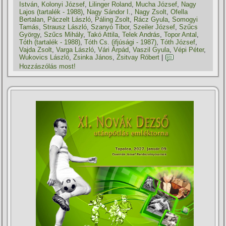
István
,
Kolonyi József
,
Lilinger Roland
,
Mucha József
,
Nagy
Lajos (tartalék - 1988)
,
Nagy Sándor I.
,
Nagy Zsolt
,
Ofella
Bertalan
,
Páczelt László
,
Páling Zsolt
,
Rácz Gyula
,
Somogyi
Tamás
,
Strausz László
,
Szanyó Tibor
,
Szeiler József
,
Szűcs
György
,
Szűcs Mihály
,
Takó Attila
,
Telek András
,
Topor Antal
,
Tóth (tartalék - 1988)
,
Tóth Cs. (ifjúsági - 1987)
,
Tóth József
,
Vajda Zsolt
,
Varga László
,
Vári Árpád
,
Vaszil Gyula
,
Vépi Péter
,
Wukovics László
,
Zsinka János
,
Zsitvay Róbert
|
Hozzászólás most!