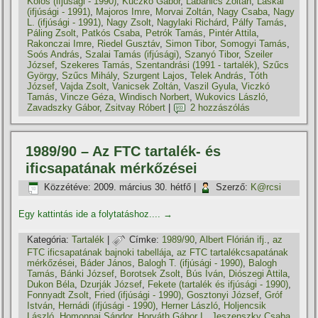
Kolos (ifjúsági - 1990)
,
Kuczkó Gábor
,
Labanics Zoltán
,
Laskai
(ifjúsági - 1991)
,
Majoros Imre
,
Morvai Zoltán
,
Nagy Csaba
,
Nagy
L. (ifjúsági - 1991)
,
Nagy Zsolt
,
Nagylaki Richárd
,
Pálfy Tamás
,
Páling Zsolt
,
Patkós Csaba
,
Petrók Tamás
,
Pintér Attila
,
Rakonczai Imre
,
Riedel Gusztáv
,
Simon Tibor
,
Somogyi Tamás
,
Soós András
,
Szalai Tamás (ifjúsági)
,
Szanyó Tibor
,
Szeiler
József
,
Szekeres Tamás
,
Szentandrási (1991 - tartalék)
,
Szűcs
György
,
Szűcs Mihály
,
Szurgent Lajos
,
Telek András
,
Tóth
József
,
Vajda Zsolt
,
Vanicsek Zoltán
,
Vaszil Gyula
,
Viczkó
Tamás
,
Vincze Géza
,
Windisch Norbert
,
Wukovics László
,
Zavadszky Gábor
,
Zsitvay Róbert
|
2 hozzászólás
1989/90 – Az FTC tartalék- és
ificsapatának mérkőzései
Közzétéve:
2009. március 30. hétfő
|
Szerző:
K@rcsi
Egy kattintás ide a folytatáshoz....
→
Kategória:
Tartalék
|
Címke:
1989/90
,
Albert Flórián ifj.
,
az
FTC ificsapatának bajnoki tabellája
,
az FTC tartalékcsapatának
mérkőzései
,
Báder János
,
Balogh T. (ifjúsági - 1990)
,
Balogh
Tamás
,
Bánki József
,
Borotsek Zsolt
,
Bús Iván
,
Diószegi Attila
,
Dukon Béla
,
Dzurják József
,
Fekete (tartalék és ifjúsági - 1990)
,
Fonnyadt Zsolt
,
Fried (ifjúsági - 1990)
,
Gosztonyi József
,
Gróf
István
,
Hernádi (ifjúsági - 1990)
,
Herner László
,
Holjencsik
László
,
Homonnai Sándor
,
Horváth Gábor I.
,
Jeszenszky Csaba
,