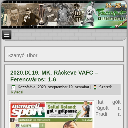
Szanyó Tibor
2020.IX.19. MK, Ráckeve VAFC –
Ferencváros: 1-6
Közzétéve:
2020. szeptember 19. szombat
|
Szerző:
K@rcsi
Hat gólt
rúgott a
Fradi a