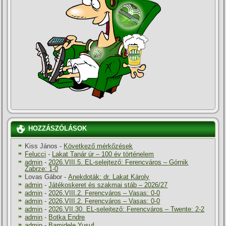
HOZZÁSZÓLÁSOK
Kiss János
-
Következő mérkőzések
Felucci
-
Lakat Tanár úr – 100 év történelem
admin
-
2026.VIII.5. EL-selejtező: Ferencváros – Górnik
Zabrze: 1-0
Lovas Gábor
-
Anekdoták: dr. Lakat Károly
admin
-
Játékoskeret és szakmai stáb – 2026/27
admin
-
2026.VIII.2. Ferencváros – Vasas: 0-0
admin
-
2026.VIII.2. Ferencváros – Vasas: 0-0
admin
-
2026.VII.30. EL-selejtező: Ferencváros – Twente: 2-2
admin
-
Botka Endre
admin
-
Bamidele Yusuf