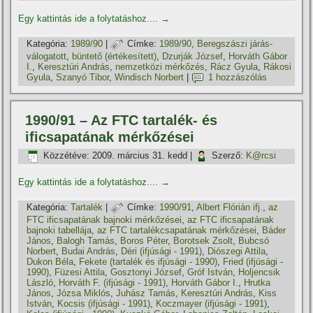
Egy kattintás ide a folytatáshoz....
→
Kategória:
1989/90
|
Címke:
1989/90
,
Beregszászi járás-
válogatott
,
büntető (értékesí­tett)
,
Dzurják József
,
Horváth Gábor
I.
,
Keresztúri András
,
nemzetközi mérkőzés
,
Rácz Gyula
,
Rákosi
Gyula
,
Szanyó Tibor
,
Windisch Norbert
|
1 hozzászólás
1990/91 – Az FTC tartalék- és
ificsapatának mérkőzései
Közzétéve:
2009. március 31. kedd
|
Szerző:
K@rcsi
Egy kattintás ide a folytatáshoz....
→
Kategória:
Tartalék
|
Címke:
1990/91
,
Albert Flórián ifj.
,
az
FTC ificsapatának bajnoki mérkőzései
,
az FTC ificsapatának
bajnoki tabellája
,
az FTC tartalékcsapatának mérkőzései
,
Báder
János
,
Balogh Tamás
,
Boros Péter
,
Borotsek Zsolt
,
Bubcsó
Norbert
,
Budai András
,
Déri (ifjúsági - 1991)
,
Diószegi Attila
,
Dukon Béla
,
Fekete (tartalék és ifjúsági - 1990)
,
Fried (ifjúsági -
1990)
,
Füzesi Attila
,
Gosztonyi József
,
Gróf István
,
Holjencsik
László
,
Horváth F. (ifjúsági - 1991)
,
Horváth Gábor I.
,
Hrutka
János
,
Józsa Miklós
,
Juhász Tamás
,
Keresztúri András
,
Kiss
István
,
Kocsis (ifjúsági - 1991)
,
Koczmayer (ifjúsági - 1991)
,