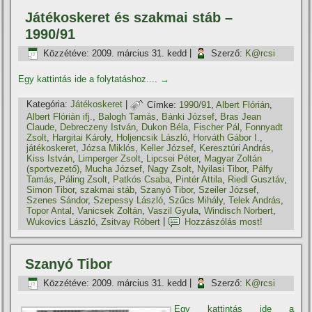
Játékoskeret és szakmai stáb –
1990/91
Közzétéve:
2009. március 31. kedd
|
Szerző:
K@rcsi
Egy kattintás ide a folytatáshoz....
→
Kategória:
Játékoskeret
|
Címke:
1990/91
,
Albert Flórián
,
Albert Flórián ifj.
,
Balogh Tamás
,
Bánki József
,
Bras Jean
Claude
,
Debreczeny István
,
Dukon Béla
,
Fischer Pál
,
Fonnyadt
Zsolt
,
Hargitai Károly
,
Holjencsik László
,
Horváth Gábor I.
,
játékoskeret
,
Józsa Miklós
,
Keller József
,
Keresztúri András
,
Kiss István
,
Limperger Zsolt
,
Lipcsei Péter
,
Magyar Zoltán
(sportvezető)
,
Mucha József
,
Nagy Zsolt
,
Nyilasi Tibor
,
Pálfy
Tamás
,
Páling Zsolt
,
Patkós Csaba
,
Pintér Attila
,
Riedl Gusztáv
,
Simon Tibor
,
szakmai stáb
,
Szanyó Tibor
,
Szeiler József
,
Szenes Sándor
,
Szepessy László
,
Szűcs Mihály
,
Telek András
,
Topor Antal
,
Vanicsek Zoltán
,
Vaszil Gyula
,
Windisch Norbert
,
Wukovics László
,
Zsitvay Róbert
|
Hozzászólás most!
Szanyó Tibor
Közzétéve:
2009. március 31. kedd
|
Szerző:
K@rcsi
Egy kattintás ide a