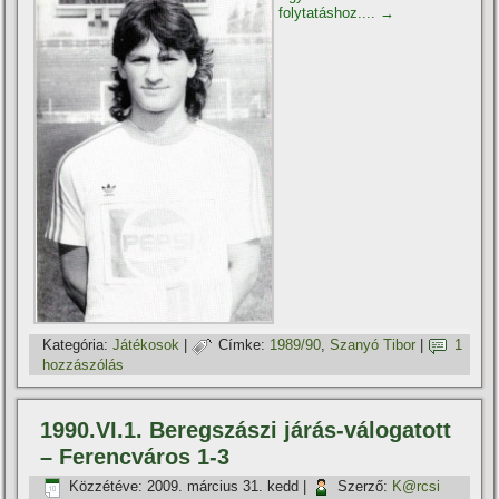
folytatáshoz....
→
Kategória:
Játékosok
|
Címke:
1989/90
,
Szanyó Tibor
|
1
hozzászólás
1990.VI.1. Beregszászi járás-válogatott
– Ferencváros 1-3
Közzétéve:
2009. március 31. kedd
|
Szerző:
K@rcsi